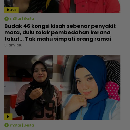
4:24
mStar | Berita
Budak 46 kongsi kisah sebenar penyakit
mata, dulu tolak pembedahan kerana
takut... Tak mahu simpati orang ramai
8 jam lalu
mStar | Berita