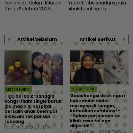
berentap dalam Kilauan
‘merah’, ibu saudara pula
m
Emas Selebriti 2026,
sibuk fasal harta...
sumbangan mingguan
Peguam pesan ‘makcik’
k
untuk artis memerlukan -
tiada hak, ada anak lelaki
B
Hiburan | mStar
sebagai waris - Viral |
mStar
Artikel Sebelum
Artikel Berikut
MSTAR | VIRAL
MSTAR | VIRAL
Gadis kongsi detik ngeri
Tiga beradik ‘bahagia’
lipas mula-mula
kongsi tilam single buruk,
merayap di tangan,
ibu masih di hospital
kemudian sembunyi -
bersalin anak keempat
“Dalam perjalanan ke
dikecam tak pandai
klinik rasa telinga
rancang
digerudi”
Rabu, 08 April 2020 7:13 AM
Selasa, 07 April 2020 8:00 PM