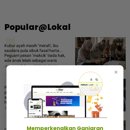
Popular@Lokal
1
Kubur ayah masih ‘merah’, ibu
saudara pula sibuk fasal harta...
Peguam pesan ‘makcik’ tiada hak,
ada anak lelaki sebagai waris
Jumaat, 7 Ogos 2026 10:00 AM
×
2
Pelajar 9A ‘reject’ biasiswa bidang
pergigian, terpaksa ikut selera mak
ayah jadi cikgu sekolah - “Usaha saya
hanya sia-sia”
Jumaat, 7 Ogos 2026 12:00 PM
Memperkenalkan Ganjaran