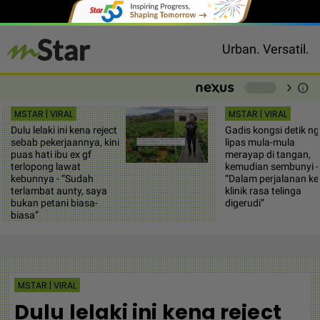
Urban. Versatil.
chevron_right
info
-
MSTAR | VIRAL
MSTAR | VIRAL
Dulu lelaki ini kena reject
Gadis kongsi detik ng
sebab pekerjaannya, kini
lipas mula-mula
puas hati ibu ex gf
merayap di tangan,
terlopong lawat
kemudian sembunyi -
kebunnya - “Sudah
“Dalam perjalanan ke
terlambat aunty, saya
klinik rasa telinga
bukan petani biasa-
digerudi”
biasa”
MSTAR | VIRAL
Dulu lelaki ini kena reject