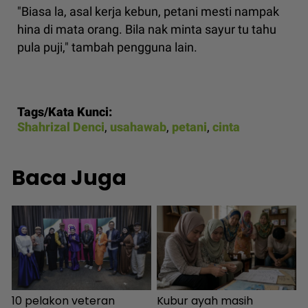
"Biasa la, asal kerja kebun, petani mesti nampak
hina di mata orang. Bila nak minta sayur tu tahu
pula puji," tambah pengguna lain.
Tags/Kata Kunci:
Shahrizal Denci
,
usahawab
,
petani
,
cinta
Baca Juga
g
10 pelakon veteran
Kubur ayah masih
B