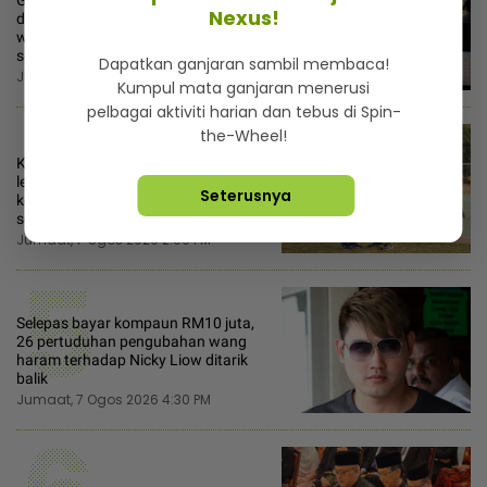
3
Graduan baharu ‘culture shock’ kerja
Nexus!
di MNC, menangis setiap malam
walaupun gaji RM5,000... Paling
sedih dipinggirkan rakan sepejabat
Dapatkan ganjaran sambil membaca!
Jumaat, 7 Ogos 2026 7:00 AM
Kumpul mata ganjaran menerusi
4
pelbagai aktiviti harian dan tebus di Spin-
the-Wheel!
Kejamnya pentadbir sekolah! Cikgu
lewat 7 minit hadir aktiviti
Seterusnya
kokurikulum diminta beri surat tunjuk
sebab
Jumaat, 7 Ogos 2026 2:00 PM
5
Selepas bayar kompaun RM10 juta,
26 pertuduhan pengubahan wang
haram terhadap Nicky Liow ditarik
balik
Jumaat, 7 Ogos 2026 4:30 PM