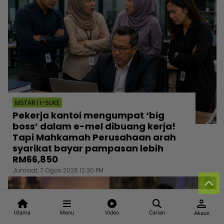
MSTAR | I-SUKE
Pekerja kantoi mengumpat ‘big
boss’ dalam e-mel dibuang kerja!
Tapi Mahkamah Perusahaan arah
syarikat bayar pampasan lebih
RM66,850
Jumaat, 7 Ogos 2026 12:30 PM
person
Utama
Menu
Video
Carian
Akaun