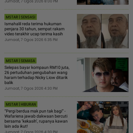
Jumaat, 7 Ogos 2026 8:00 PM
MSTAR | SENSASI
Ismahalil reda terima hukuman
penjara 30 tahun, sempat rakam
video terakhir ucap terima kasih
Jumaat, 7 Ogos 2026 6:35 PM
MSTAR | SEMASA
Selepas bayar kompaun RM10 juta,
26 pertuduhan pengubahan wang
haram terhadap Nicky Liow ditarik
balik
Jumaat, 7 Ogos 2026 4:30 PM
MSTAR | HIBURAN
“Pergi berdua mak pun tak bagi” -
Wafariena jawab dakwaan bercuti
bersama ‘kekasih’, rupanya kawan
lain ada ikut!
Jumaat, 7 Ogos 2026 4:30 PM