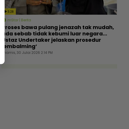
5:28
mStar | Berita
Proses bawa pulang jenazah tak mudah,
ada sebab tidak kebumi luar negara...
Ustaz Undertaker jelaskan prosedur
‘embalming’
Khamis, 30 Julai 2026 2:14 PM