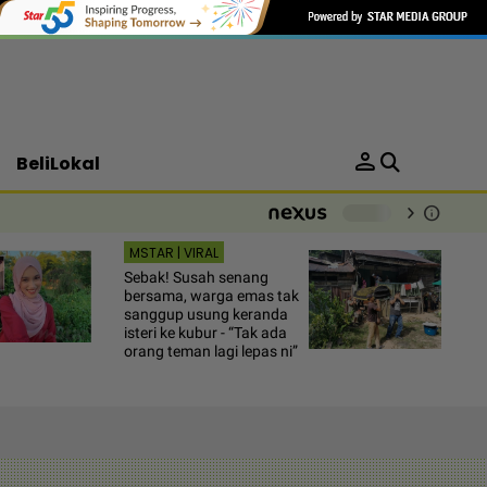
person
BeliLokal
chevron_right
info
-
MSTAR | VIRAL
Sebak! Susah senang
bersama, warga emas tak
sanggup usung keranda
isteri ke kubur - “Tak ada
orang teman lagi lepas ni”