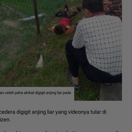
n celah paha akibat digigit anjing liar pada
era digigit anjing liar yang videonya tular di
izen.