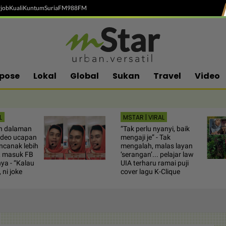
job
Kuali
Kuntum
SuriaFM
988FM
pose
Lokal
Global
Sukan
Travel
Video
L
MSTAR | VIRAL
n dalaman
“Tak perlu nyanyi, baik
video ucapan
mengaji je” - Tak
canak lebih
mengalah, malas layan
, masuk FB
‘serangan’... pelajar law
nya - “Kalau
UIA terharu ramai puji
 ni joke
cover lagu K-Clique