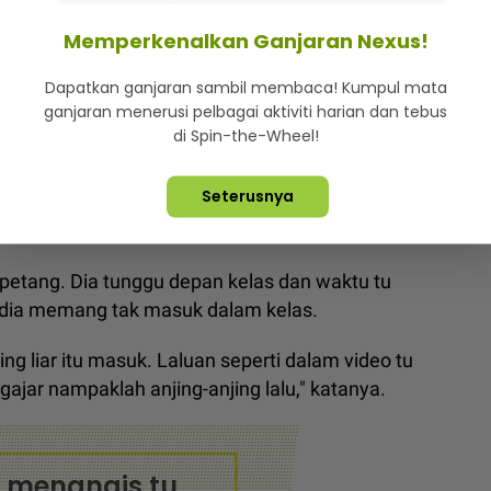
Memperkenalkan Ganjaran Nexus!
Dapatkan ganjaran sambil membaca! Kumpul mata
ganjaran menerusi pelbagai aktiviti harian dan tebus
di Spin-the-Wheel!
k sebelum dikejar anjing liar di sekolahnya.
Seterusnya
awal di sekolah tetapi kelas berkunci.
petang. Dia tunggu depan kelas dan waktu tu
dia memang tak masuk dalam kelas.
jing liar itu masuk. Laluan seperti dalam video tu
jar nampaklah anjing-anjing lalu," katanya.
a menangis tu