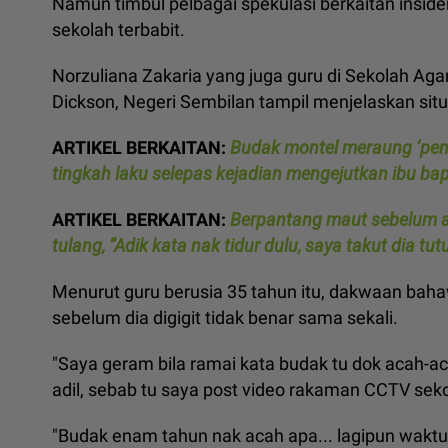
Namun timbul pelbagai spekulasi berkaitan inside
sekolah terbabit.
Norzuliana Zakaria yang juga guru di Sekolah Ag
Dickson, Negeri Sembilan tampil menjelaskan sit
ARTIKEL BERKAITAN:
Budak montel meraung ‘pen
tingkah laku selepas kejadian mengejutkan ibu ba
ARTIKEL BERKAITAN:
Berpantang maut sebelum aja
tulang, “Adik kata nak tidur dulu, saya takut dia tu
Menurut guru berusia 35 tahun itu, dakwaan bah
sebelum dia digigit tidak benar sama sekali.
"Saya geram bila ramai kata budak tu dok acah-aca
adil, sebab tu saya post video rakaman CCTV sek
"Budak enam tahun nak acah apa... lagipun waktu 