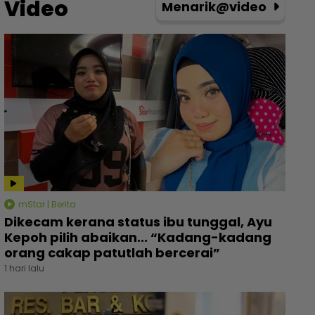
Video
Menarik@video
mStar | Berita
Dikecam kerana status ibu tunggal, Ayu
Kepoh pilih abaikan... “Kadang-kadang
orang cakap patutlah bercerai”
1 hari lalu