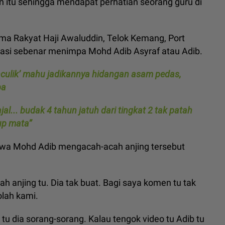
n itu sehingga mendapat perhatian seorang guru di
ama Rakyat Haji Awaluddin, Telok Kemang, Port
uasi sebenar menimpa Mohd Adib Asyraf atau Adib.
culik’ mahu jadikannya hidangan asam pedas,
pa
l... budak 4 tahun jatuh dari tingkat 2 tak patah
tup mata”
awa Mohd Adib mengacah-acah anjing tersebut
h anjing tu. Dia tak buat. Bagi saya komen tu tak
olah kami.
tu dia sorang-sorang. Kalau tengok video tu Adib tu