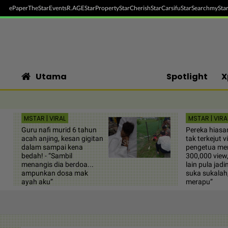
ePaper
TheStar
Events
R.AGE
StarProperty
StarCherish
StarCarsifu
StarSearch
myStar
Utama
Spotlight
X
MSTAR | VIRAL
MSTAR | VIRA
Guru nafi murid 6 tahun
Pereka hiasa
acah anjing, kesan gigitan
tak terkejut 
dalam sampai kena
pengetua men
bedah! - “Sambil
300,000 view
menangis dia berdoa...
lain pula jadi
ampunkan dosa mak
suka sukalah,
ayah aku”
merapu”