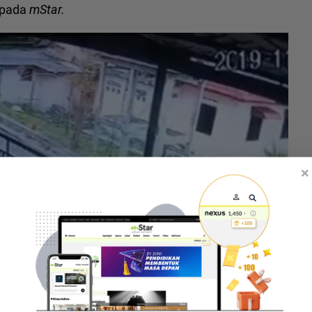
kepada
mStar.
×