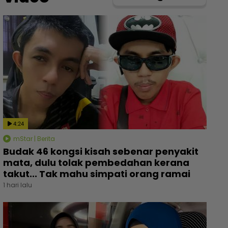
4:24
mStar | Berita
Budak 46 kongsi kisah sebenar penyakit
mata, dulu tolak pembedahan kerana
takut... Tak mahu simpati orang ramai
1 hari lalu