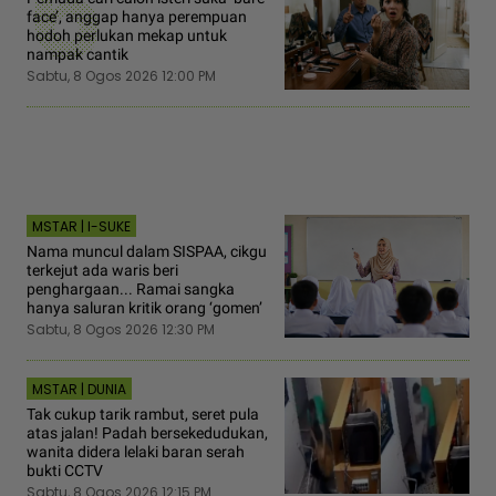
6
face’, anggap hanya perempuan
hodoh perlukan mekap untuk
nampak cantik
Sabtu, 8 Ogos 2026 12:00 PM
MSTAR | I-SUKE
Nama muncul dalam SISPAA, cikgu
terkejut ada waris beri
penghargaan... Ramai sangka
hanya saluran kritik orang ‘gomen’
Sabtu, 8 Ogos 2026 12:30 PM
MSTAR | DUNIA
Tak cukup tarik rambut, seret pula
atas jalan! Padah bersekedudukan,
wanita didera lelaki baran serah
bukti CCTV
Sabtu, 8 Ogos 2026 12:15 PM