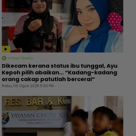
mStar | Berita
Dikecam kerana status ibu tunggal, Ayu
Kepoh pilih abaikan... “Kadang-kadang
orang cakap patutlah bercerai”
Rabu, 05 Ogos 2026 5:30 PM