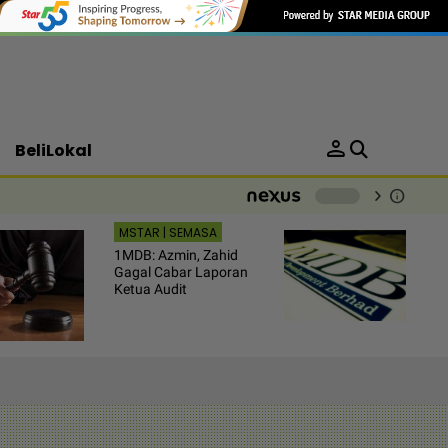
person
BeliLokal
chevron_right
info
-
MSTAR | SEMASA
1MDB: Azmin, Zahid
Gagal Cabar Laporan
Ketua Audit