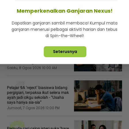
Rabu, 24 Januari 2018 2:31 PM
Memperkenalkan Ganjaran Nexus!
Dapatkan ganjaran sambil membaca! Kumpul mata
ganjaran menerusi pelbagai aktiviti harian dan tebus
2
di Spin-the-Wheel!
“Akak belanja air, boleh la sayang” -
Seterusnya
Ibu tunggal hantar foto tayang
dada, cubaan goda mekanik minta
diskaun ‘timing belt’
Sabtu, 8 Ogos 2026 10:00 AM
4
Pelajar 9A ‘reject’ biasiswa bidang
pergigian, terpaksa ikut selera mak
ayah jadi cikgu sekolah - “Usaha
saya hanya sia-sia”
Jumaat, 7 Ogos 2026 12:00 PM
Pemuda cari calon isteri suka ‘bare