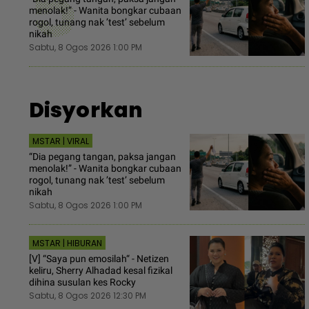
5
menolak!” - Wanita bongkar cubaan
rogol, tunang nak ’test’ sebelum
nikah
Sabtu, 8 Ogos 2026 1:00 PM
Disyorkan
MSTAR | VIRAL
“Dia pegang tangan, paksa jangan
menolak!” - Wanita bongkar cubaan
rogol, tunang nak ’test’ sebelum
nikah
Sabtu, 8 Ogos 2026 1:00 PM
MSTAR | HIBURAN
[V] “Saya pun emosilah“ - Netizen
keliru, Sherry Alhadad kesal fizikal
dihina susulan kes Rocky
Sabtu, 8 Ogos 2026 12:30 PM