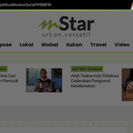
job
Kuali
Kuntum
SuriaFM
988FM
pose
Lokal
Global
Sukan
Travel
Video
ASA
MSTAR | SEMASA
tina Cari
Atlet Taekwondo Didakwa
an Pemuzik
Cederakan Pengawal
Keselamatan