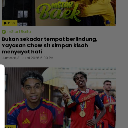
11:32
mStar | Berita
Bukan sekadar tempat berlindung,
Yayasan Chow Kit simpan kisah
lajar 9A ‘reject’ biasiswa bidang pergigian,
Perday
menyayat hati
rpaksa ikut selera mak ayah jadi cikgu sekolah -
RM1.57
Jumaat, 31 Julai 2026 6:00 PM
saha saya hanya sia-sia” - Viral | mStar