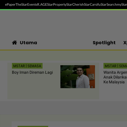
ePaper
TheStar
Events
R.AGE
StarProperty
StarCherish
StarCarsifu
StarSearch
myStar
Utama
Spotlight
X
MSTAR | SEMASA
MSTAR | SEM
Boy Iman Direman Lagi
Wanita Argen
Anak Dilarik
Ke Malaysia