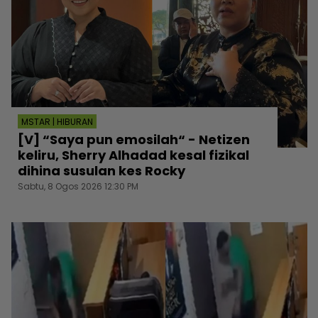
MSTAR | HIBURAN
[V] “Saya pun emosilah“ - Netizen
keliru, Sherry Alhadad kesal fizikal
dihina susulan kes Rocky
Sabtu, 8 Ogos 2026 12:30 PM