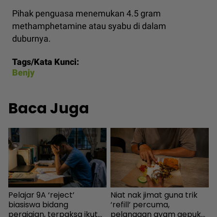
Pihak penguasa menemukan 4.5 gram
methamphetamine atau syabu di dalam
duburnya.
Tags/Kata Kunci:
Benjy
Baca Juga
Pelajar 9A ‘reject’
Niat nak jimat guna trik
S
i
biasiswa bidang
‘refill’ percuma,
h
pergigian, terpaksa ikut
pelanggan ayam gepuk
j