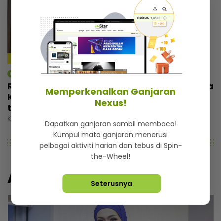
4:59
mStar | Berita
Rezeki wajah seiras Lamine Yamal, pemuda
Memperkenalkan Ganjaran
Kelantan tak sia-siakan peluang... Banyak
Nexus!
tawaran reviu, ramai nak bergambar
Khamis, 30 Julai 2026 5:00 PM
Dapatkan ganjaran sambil membaca!
Kumpul mata ganjaran menerusi
pelbagai aktiviti harian dan tebus di Spin-
the-Wheel!
Artikel Lain
Seterusnya