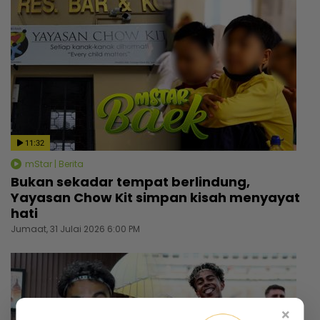
11:32
mStar | Berita
Bukan sekadar tempat berlindung,
Yayasan Chow Kit simpan kisah menyayat
hati
Jumaat, 31 Julai 2026 6:00 PM
×