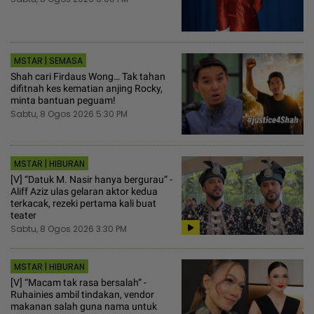
MSTAR | SEMASA
Shah cari Firdaus Wong… Tak tahan
difitnah kes kematian anjing Rocky,
minta bantuan peguam!
Sabtu, 8 Ogos 2026 5:30 PM
MSTAR | HIBURAN
[V] “Datuk M. Nasir hanya bergurau“ -
Aliff Aziz ulas gelaran aktor kedua
terkacak, rezeki pertama kali buat
teater
Sabtu, 8 Ogos 2026 3:30 PM
MSTAR | HIBURAN
[V] “Macam tak rasa bersalah“ -
Ruhainies ambil tindakan, vendor
makanan salah guna nama untuk