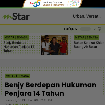
Urban. Versatil.
chevron_right
info
-
MSTAR | SEMASA
MSTAR | SEMASA
Benjy Berdepan
Bukan Setakat Khian
Hukuman Penjara 14
Buang Air Besar
Tahun
MSTAR | SEMASA
Benjy Berdepan Hukuman
Penjara 14 Tahun
Jumaat, 06 Oktober 2017 12:45 PM
Oleh:
THE STAR