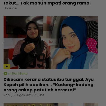
takut... Tak mahu simpati orang ramai
1 hari lalu
mStar | Berita
Dikecam kerana status ibu tunggal, Ayu
Kepoh pilih abaikan... “Kadang-kadang
orang cakap patutlah bercerai”
Rabu, 05 Ogos 2026 5:30 PM