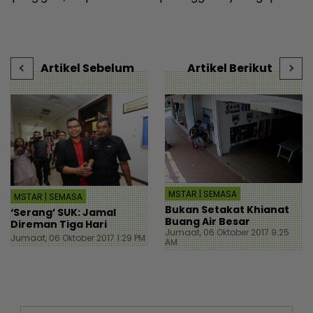
h
selera mak ayah jadi
insaf lepas tahu polisi
k
|
cikgu sekolah - “Usaha
kedai - “Saya kongsikan
J
saya hanya sia-sia” - Viral
benda haram” - I-suke |
t
| mStar
mStar
Artikel Sebelum
Artikel Berikut
MSTAR | SEMASA
MSTAR | SEMASA
Bukan Setakat Khianat
‘Serang’ SUK: Jamal
Buang Air Besar
Direman Tiga Hari
Jumaat, 06 Oktober 2017 9:25
Jumaat, 06 Oktober 2017 1:29 PM
AM