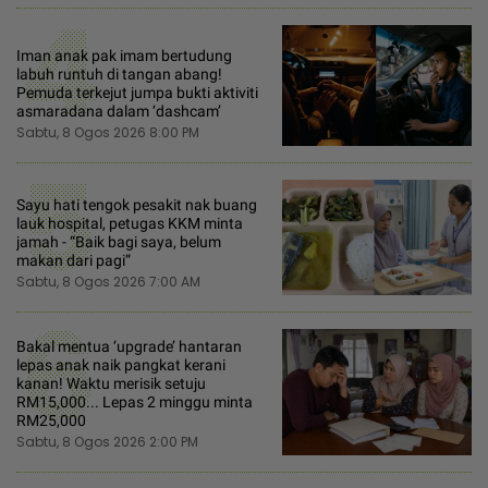
4
Iman anak pak imam bertudung
labuh runtuh di tangan abang!
Pemuda terkejut jumpa bukti aktiviti
asmaradana dalam ‘dashcam’
Sabtu, 8 Ogos 2026 8:00 PM
5
Sayu hati tengok pesakit nak buang
lauk hospital, petugas KKM minta
jamah - “Baik bagi saya, belum
makan dari pagi”
Sabtu, 8 Ogos 2026 7:00 AM
6
Bakal mentua ‘upgrade’ hantaran
lepas anak naik pangkat kerani
kanan! Waktu merisik setuju
RM15,000... Lepas 2 minggu minta
RM25,000
Sabtu, 8 Ogos 2026 2:00 PM