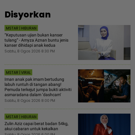
Disyorkan
MSTAR | HIBURAN
“Keputusan ujian bukan kanser
tulang“ - Amyza Aznan buntu jenis
kanser dihidapi anak kedua
Sabtu, 8 Ogos 2026 8:30 PM
MSTAR | VIRAL
Iman anak pak imam bertudung
labuh runtuh di tangan abang!
Pemuda terkejut jumpa bukti aktiviti
asmaradana dalam ‘dashcam’
Sabtu, 8 Ogos 2026 8:00 PM
MSTAR | HIBURAN
Zulin Aziz capai berat badan 54kg,
akui cabaran untuk kekalkan
Sabtu, 8 Ogos 2026 6:00 PM