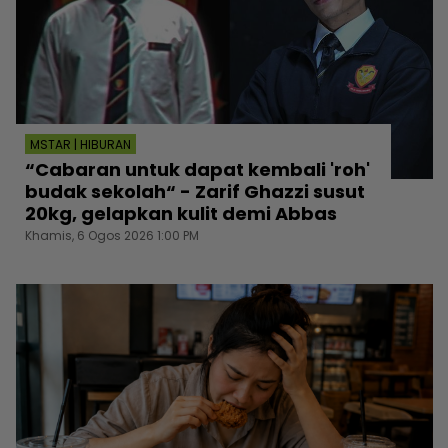
MSTAR | HIBURAN
“Cabaran untuk dapat kembali 'roh'
budak sekolah“ - Zarif Ghazzi susut
20kg, gelapkan kulit demi Abbas
Khamis, 6 Ogos 2026 1:00 PM