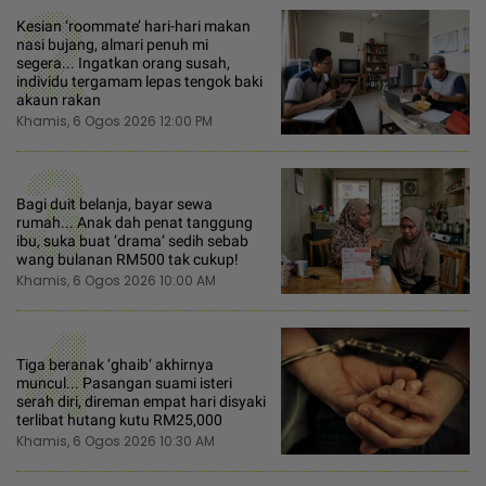
2
Kesian ‘roommate’ hari-hari makan
nasi bujang, almari penuh mi
segera... Ingatkan orang susah,
individu tergamam lepas tengok baki
akaun rakan
Khamis, 6 Ogos 2026 12:00 PM
3
Bagi duit belanja, bayar sewa
rumah... Anak dah penat tanggung
ibu, suka buat ‘drama‘ sedih sebab
wang bulanan RM500 tak cukup!
Khamis, 6 Ogos 2026 10:00 AM
4
Tiga beranak ‘ghaib‘ akhirnya
muncul... Pasangan suami isteri
serah diri, direman empat hari disyaki
terlibat hutang kutu RM25,000
Khamis, 6 Ogos 2026 10:30 AM