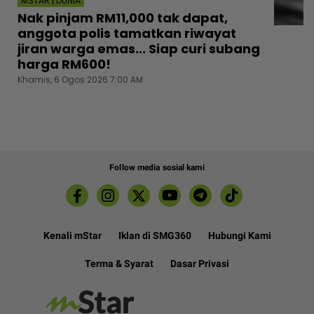
MSTAR | DUNIA
Nak pinjam RM11,000 tak dapat,
anggota polis tamatkan riwayat
jiran warga emas... Siap curi subang
harga RM600!
Khamis, 6 Ogos 2026 7:00 AM
Follow media sosial kami
Kenali mStar
Iklan di SMG360
Hubungi Kami
Terma & Syarat
Dasar Privasi