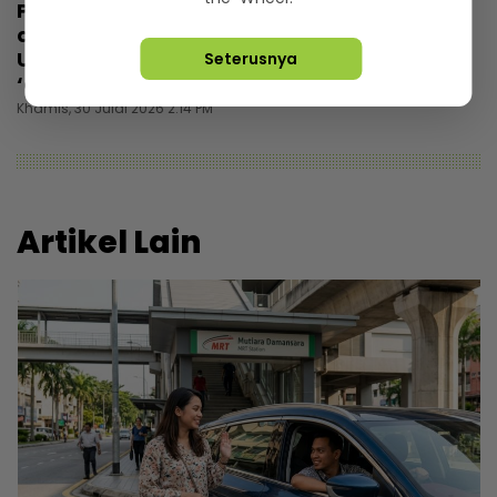
Proses bawa pulang jenazah tak mudah,
ada sebab tidak kebumi luar negara...
Ustaz Undertaker jelaskan prosedur
Seterusnya
‘embalming’
Khamis, 30 Julai 2026 2:14 PM
Artikel Lain