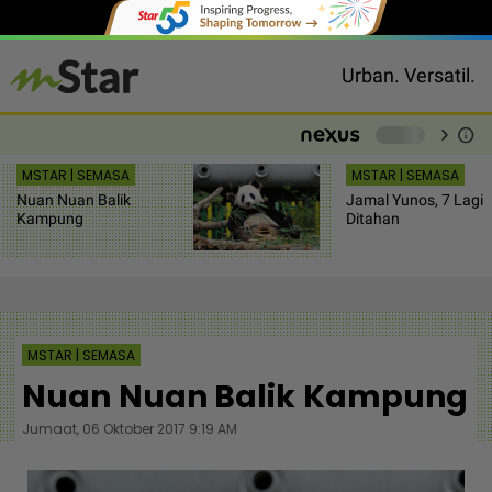
Urban. Versatil.
chevron_right
info
-
MSTAR | SEMASA
MSTAR | SEMASA
Nuan Nuan Balik
Jamal Yunos, 7 Lagi
Kampung
Ditahan
MSTAR | SEMASA
Nuan Nuan Balik Kampung
Jumaat, 06 Oktober 2017 9:19 AM