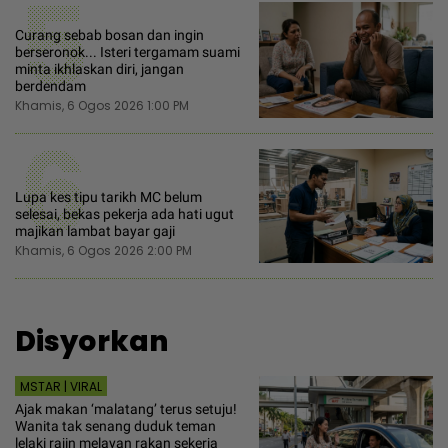
5
Curang sebab bosan dan ingin
berseronok... Isteri tergamam suami
minta ikhlaskan diri, jangan
berdendam
Khamis, 6 Ogos 2026 1:00 PM
6
Lupa kes tipu tarikh MC belum
selesai, bekas pekerja ada hati ugut
majikan lambat bayar gaji
Khamis, 6 Ogos 2026 2:00 PM
Disyorkan
MSTAR | VIRAL
Ajak makan ‘malatang’ terus setuju!
Wanita tak senang duduk teman
lelaki rajin melayan rakan sekerja