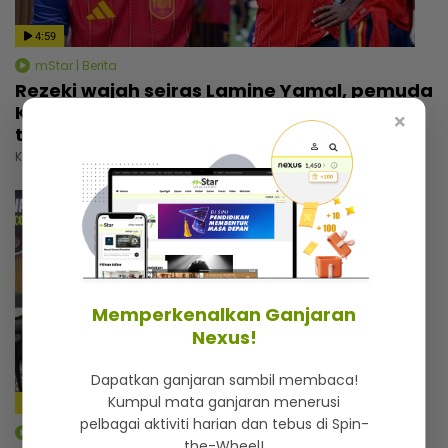
4:59
mStar | Berita
Rezeki wajah seiras Lamine Yamal, pemuda
Kelantan tak sia-siakan peluang... Banyak
×
tawaran reviu, ramai nak bergambar
Khamis, 30 Julai 2026 5:00 PM
Memperkenalkan Ganjaran
Nexus!
Dapatkan ganjaran sambil membaca!
Kumpul mata ganjaran menerusi
5:28
pelbagai aktiviti harian dan tebus di Spin-
mStar | Berita
the-Wheel!