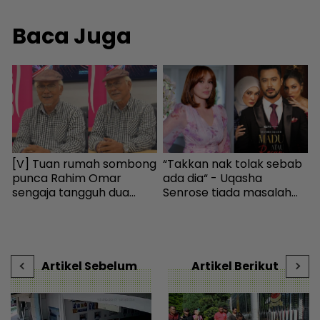
Baca Juga
[V] Tuan rumah sombong
“Takkan nak tolak sebab
K
punca Rahim Omar
ada dia“ - Uqasha
d
sengaja tangguh dua
Senrose tiada masalah
j
tahun tak bayar sewa -
bergandingan, hormat
H
-
Hiburan | mStar
rezeki Aliff Aziz - Hiburan |
mStar
Artikel Sebelum
Artikel Berikut