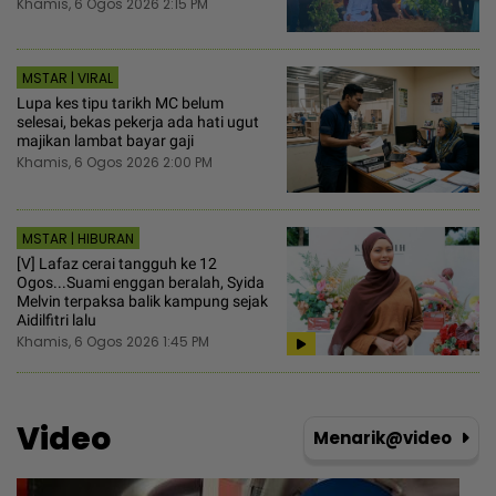
Khamis, 6 Ogos 2026 2:15 PM
MSTAR | VIRAL
Lupa kes tipu tarikh MC belum
selesai, bekas pekerja ada hati ugut
majikan lambat bayar gaji
Khamis, 6 Ogos 2026 2:00 PM
MSTAR | HIBURAN
[V] Lafaz cerai tangguh ke 12
Ogos...Suami enggan beralah, Syida
Melvin terpaksa balik kampung sejak
Aidilfitri lalu
Khamis, 6 Ogos 2026 1:45 PM
Video
Menarik@video