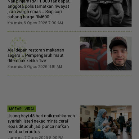
4
Nak pinjam RM11,000 tak dapat,
anggota polis tamatkan riwayat
jiran warga emas... Siap curi
subang harga RM600!
Khamis, 6 Ogos 2026 7:00 AM
6
Ajal depan restoran makanan
segera... Pempengaruh maut
ditembak ketika ‘live’
Khamis, 6 Ogos 2026 11:15 AM
MSTAR | VIRAL
Usung bayi 48 hari naik mahkamah
syariah, isteri nekad minta cerai
lepas dituduh jadi punca nafkah
mentua terputus
Jumaat, 7 Ogos 2026 8:00 PM