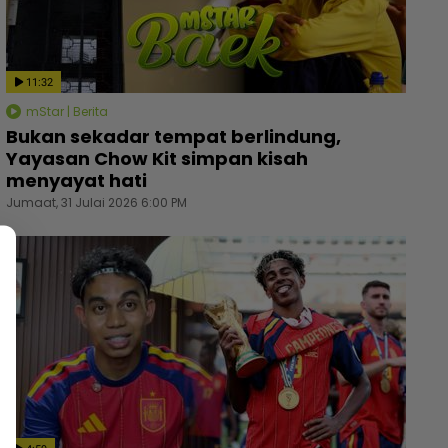
11:32
mStar | Berita
Bukan sekadar tempat berlindung,
Yayasan Chow Kit simpan kisah
menyayat hati
Jumaat, 31 Julai 2026 6:00 PM
 pelakon veteran berentap dalam Kilauan Emas
Kubur 
lebriti 2026, sumbangan mingguan untuk artis
fasal 
merlukan - Hiburan | mStar
anak le