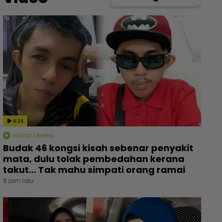
4:24
mStar | Berita
Budak 46 kongsi kisah sebenar penyakit
mata, dulu tolak pembedahan kerana
takut... Tak mahu simpati orang ramai
8 jam lalu