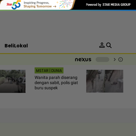
person
BeliLokal
chevron_right
info
-
MSTAR | DUNIA
Wanita parah diserang
dengan sabit, polis giat
buru suspek