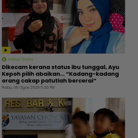
mStar | Berita
Dikecam kerana status ibu tunggal, Ayu
Kepoh pilih abaikan... “Kadang-kadang
orang cakap patutlah bercerai”
Rabu, 05 Ogos 2026 5:30 PM