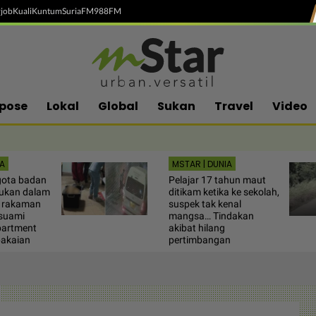
job
Kuali
Kuntum
SuriaFM
988FM
pose
Lokal
Global
Sukan
Travel
Video
A
MSTAR | DUNIA
gota badan
Pelajar 17 tahun maut
mukan dalam
ditikam ketika ke sekolah,
, rakaman
suspek tak kenal
suami
mangsa… Tindakan
partment
akibat hilang
pakaian
pertimbangan