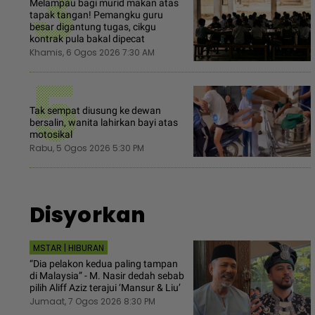
3
Melampau bagi murid makan atas
tapak tangan! Pemangku guru
besar digantung tugas, cikgu
kontrak pula bakal dipecat
Khamis, 6 Ogos 2026 7:30 AM
5
Tak sempat diusung ke dewan
bersalin, wanita lahirkan bayi atas
motosikal
Rabu, 5 Ogos 2026 5:30 PM
Disyorkan
MSTAR | HIBURAN
“Dia pelakon kedua paling tampan
di Malaysia” - M. Nasir dedah sebab
pilih Aliff Aziz terajui ‘Mansur & Liu’
Jumaat, 7 Ogos 2026 8:30 PM