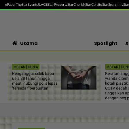
ePaper
TheStar
Events
R.AGE
StarProperty
StarCherish
StarCarsifu
StarSearch
myStar
Utama
Spotlight
X
MSTAR | DUNIA
MSTAR | DUNI
Penganggur cekik bapa
Keratan ang
usia 88 tahun hingga
wanita dite
maut, hubungi polis lepas
kotak plastik
‘tersedar’ perbuatan
CCTV dedah 
tinggalkan a
dengan beg 