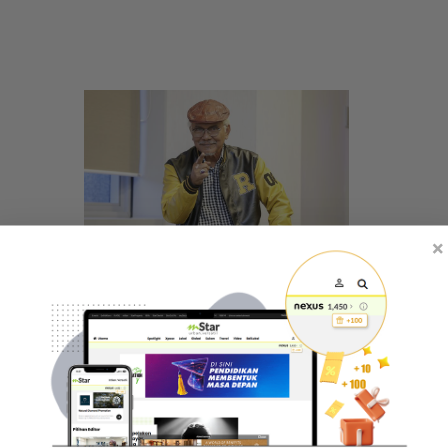
×
“Sengaja tak nak bayar kan?“ - Pemilik rumah sewa
10
serang balas Rahim Omar, doakan menang
Se
KES2026 boleh bayar hutang - Hiburan | mStar
me
Artikel Berikut