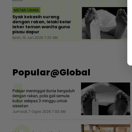
MSTAR | DUNIA
Syak kekasih curang
dengan rakan, lelaki kelar
leher teman wanita guna
pisau dapur
Isnin, 15 Jun 2026 7:30 AM
Popular@Global
1
Pelajar meninggal dunia bergaduh
dengan rakan, polis gali semula
kubur selepas 3 minggu untuk
siasatan
Jumaat, 7 Ogos 2026 7:00 AM