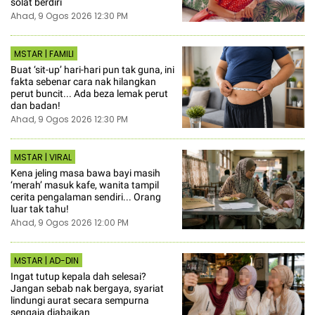
solat berdiri
Ahad, 9 Ogos 2026 12:30 PM
MSTAR | FAMILI
Buat ‘sit-up’ hari-hari pun tak guna, ini
fakta sebenar cara nak hilangkan
perut buncit... Ada beza lemak perut
dan badan!
Ahad, 9 Ogos 2026 12:30 PM
MSTAR | VIRAL
Kena jeling masa bawa bayi masih
‘merah’ masuk kafe, wanita tampil
cerita pengalaman sendiri... Orang
luar tak tahu!
Ahad, 9 Ogos 2026 12:00 PM
MSTAR | AD-DIN
Ingat tutup kepala dah selesai?
Jangan sebab nak bergaya, syariat
lindungi aurat secara sempurna
sengaja diabaikan