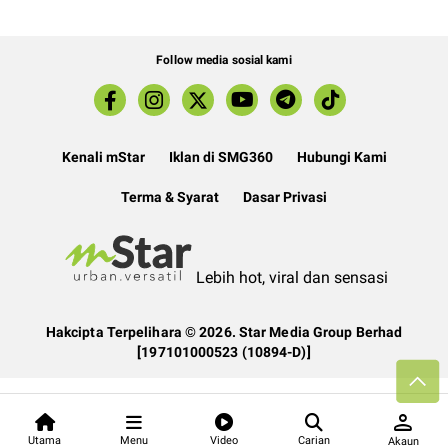
Follow media sosial kami
Kenali mStar
Iklan di SMG360
Hubungi Kami
Terma & Syarat
Dasar Privasi
Lebih hot, viral dan sensasi
Hakcipta Terpelihara ©
2026. Star Media Group Berhad
[197101000523 (10894-D)]
person
Utama
Menu
Video
Carian
Akaun