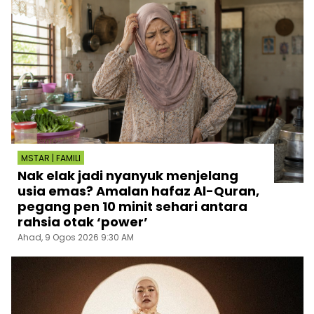
MSTAR | FAMILI
Nak elak jadi nyanyuk menjelang
usia emas? Amalan hafaz Al-Quran,
pegang pen 10 minit sehari antara
rahsia otak ‘power’
Ahad, 9 Ogos 2026 9:30 AM