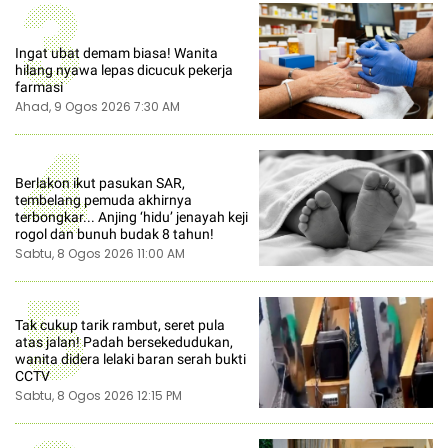
3
Ingat ubat demam biasa! Wanita
hilang nyawa lepas dicucuk pekerja
farmasi
Ahad, 9 Ogos 2026 7:30 AM
4
Berlakon ikut pasukan SAR,
tembelang pemuda akhirnya
terbongkar... Anjing ‘hidu’ jenayah keji
rogol dan bunuh budak 8 tahun!
Sabtu, 8 Ogos 2026 11:00 AM
5
Tak cukup tarik rambut, seret pula
atas jalan! Padah bersekedudukan,
wanita didera lelaki baran serah bukti
CCTV
Sabtu, 8 Ogos 2026 12:15 PM