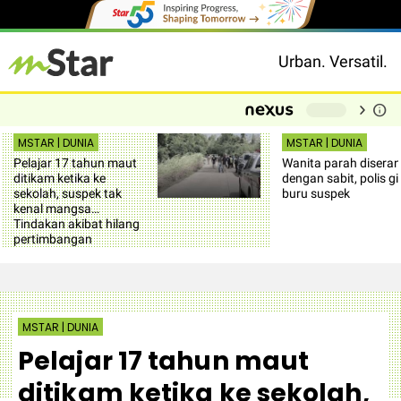
Urban. Versatil.
chevron_right
info
-
MSTAR | DUNIA
MSTAR | DUNIA
Pelajar 17 tahun maut
Wanita parah disera
ditikam ketika ke
dengan sabit, polis gi
sekolah, suspek tak
buru suspek
kenal mangsa…
Tindakan akibat hilang
pertimbangan
MSTAR | DUNIA
Pelajar 17 tahun maut
ditikam ketika ke sekolah,