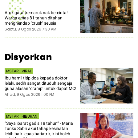
6
Atuk gatal kemaruk nak bercinta!
Warga emas 81 tahun ditahan
menghendap ‘crush’ seusia
Sabtu, 8 Ogos 2026 7:30 AM
Disyorkan
MSTAR | VIRAL
Ibu hamil titip doa kepada doktor
lelaki, sedih sangat dituduh sengaja
guna alasan ‘cramp’ untuk dapat MC!
Ahad, 9 Ogos 2026 1:00 PM
MSTAR | HIBURAN
“Saya ibarat gadis 18 tahun“ - Maria
Tunku Sabri akui tahap kesihatan
lebih baik lepas bariatrik, kini boleh