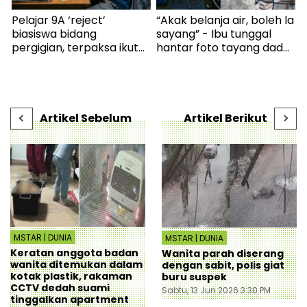
Pelajar 9A ‘reject’
“Akak belanja air, boleh la
,
biasiswa bidang
sayang” - Ibu tunggal
t
pergigian, terpaksa ikut
hantar foto tayang dada,
E
selera mak ayah jadi
cubaan goda mekanik
m
cikgu sekolah - “Usaha
minta diskaun ‘timing
b
saya hanya sia-sia” - Viral
belt’ - Viral | mStar
| mStar
Artikel Sebelum
Artikel Berikut
MSTAR | DUNIA
MSTAR | DUNIA
Keratan anggota badan
Wanita parah diserang
wanita ditemukan dalam
dengan sabit, polis giat
kotak plastik, rakaman
buru suspek
CCTV dedah suami
Sabtu, 13 Jun 2026 3:30 PM
tinggalkan apartment