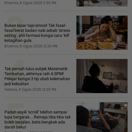
Khamis, 6 Ogos 2026 2:30 PM
3
Bukan lapar tapi emosi! Tak fasal-
fasal berat badan naik sebab ‘stress
eating’, ahli farmasi kongsi cara ‘kill’
ketagihan gula
Khamis, 6 Ogos 2026 12:30 PM
4
Tak pernah lulus subjek Matematik
Tambahan, akhirnya raih A SPM!
Pelajar kongsi 3 tip ubah kelemahan
jadi kekuatan
Selasa, 4 Ogos 2026 12:30 PM
5
Padah asyik ‘scroll’ telefon sampai
lupa bergerak... Remaja tiba-tiba tak
boleh berjalan, betis bengkak ada
darah beku!