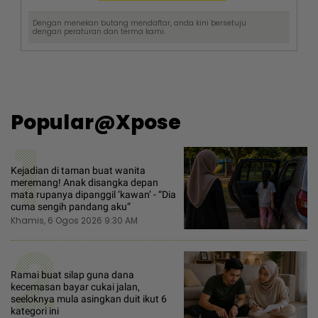
Dengan menekan butang mendaftar, anda kini bersetuju
dengan
peraturan dan terma
kami.
Popular@Xpose
1
Kejadian di taman buat wanita
meremang! Anak disangka depan
mata rupanya dipanggil ‘kawan’ - “Dia
cuma sengih pandang aku“
Khamis, 6 Ogos 2026 9:30 AM
2
Ramai buat silap guna dana
kecemasan bayar cukai jalan,
seeloknya mula asingkan duit ikut 6
kategori ini