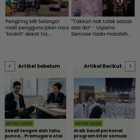
Pengiring MB Selangor
“Takkan nak tolak sebab
K
maki pengguna jalan raya
ada dia“ - Uqasha
h
‘bodoh’ dekat tol,
Senrose tiada masalah
a
Amirudin tampil mohon
bergandingan, hormat
I
maaf - Semasa | mStar
rezeki Aliff Aziz - Hiburan |
i
mStar
t
-
Artikel Sebelum
Artikel Berikut
MSTAR | MODE
MSTAR | MODE
Sekali tengok dah tahu
Arab Saudi perkenal
punca… Pramugara otai
program kitar semula