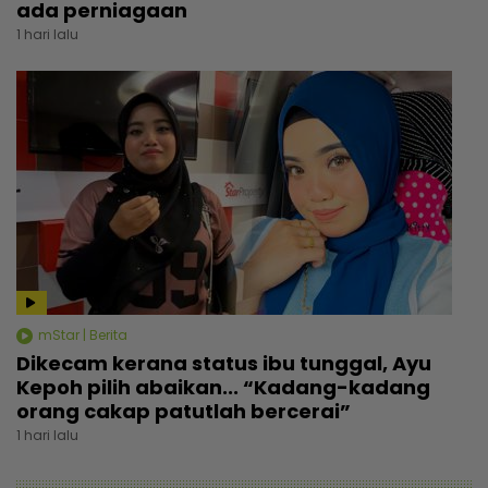
ada perniagaan
1 hari lalu
mStar | Berita
Dikecam kerana status ibu tunggal, Ayu
Kepoh pilih abaikan... “Kadang-kadang
orang cakap patutlah bercerai”
1 hari lalu