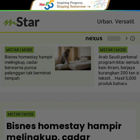
Urban. Versatil.
chevron_right
info
-
MSTAR | MODE
MSTAR | MODE
Bisnes homestay hampir
Arab Saudi perkenal
melingkup, cadar
program kitar semula
berwarna punca
kain ihram, berjaya
pelanggan tak berminat
kurangkan 200 tan si
tempah
tekstil... Hasil 5,000
produk baharu
MSTAR | MODE
Bisnes homestay hampir
melingkup, cadar