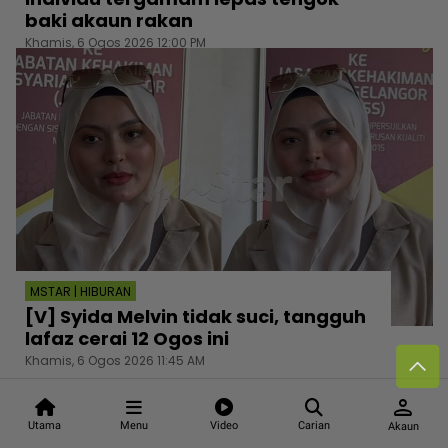
baki akaun rakan
Khamis, 6 Ogos 2026 12:00 PM
MSTAR | HIBURAN
[V] Syida Melvin tidak suci, tangguh
lafaz cerai 12 Ogos ini
Khamis, 6 Ogos 2026 11:45 AM
person
Utama
Menu
Video
Carian
Akaun