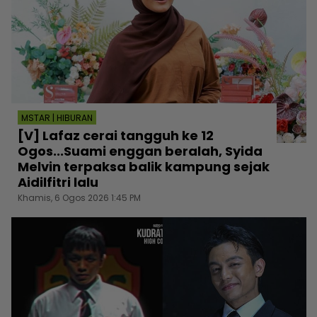
MSTAR | HIBURAN
[V] Lafaz cerai tangguh ke 12
Ogos...Suami enggan beralah, Syida
Melvin terpaksa balik kampung sejak
Aidilfitri lalu
Khamis, 6 Ogos 2026 1:45 PM