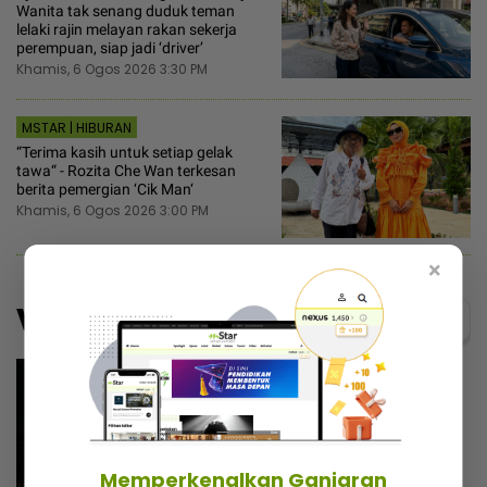
Wanita tak senang duduk teman
lelaki rajin melayan rakan sekerja
perempuan, siap jadi ‘driver’
Khamis, 6 Ogos 2026 3:30 PM
MSTAR | HIBURAN
“Terima kasih untuk setiap gelak
tawa“ - Rozita Che Wan terkesan
berita pemergian ‘Cik Man‘
Khamis, 6 Ogos 2026 3:00 PM
×
Video
Menarik@video
Memperkenalkan Ganjaran