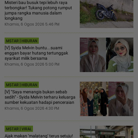
Misteri bau busuk tepi lebuh raya
terbongkar! Tukang potong rumput
jumpa rangka manusia dalam
longkang
Khamis, 6 Ogos 2026 5:46 PM
MSTAR | HIBURAN
[V] Syida Melvin buntu...suami
enggan bayar hutang tertunggak
syarikat milik bersama
Khamis, 6 Ogos 2026 5:00 PM
MSTAR | HIBURAN
[V] “Saya menangis bukan sebab
sedih“ - Syida Melvin terharu keluarga
sumber kekuatan hadapi penceraian
Khamis, 6 Ogos 2026 4:30 PM
MSTAR | VIRAL
Ajak makan ‘malatang’ terus setuju!