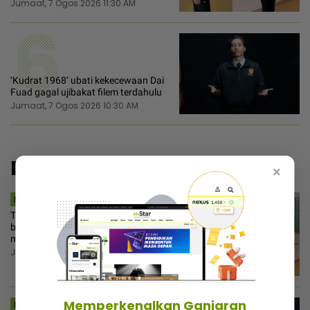
Jumaat, 7 Ogos 2026 11:30 AM
6
‘Kudrat 1968‘ ubati kekecewaan Dai
Fuad gagal ujibakat filem terdahulu
Jumaat, 7 Ogos 2026 10:30 AM
Disyorkan
×
MSTAR | HIBURAN
Tayang rambut merah, tidak lagi
bertudung... Enot anggap dugaan,
minta netizen doa baik-baik
Jumaat, 7 Ogos 2026 11:30 AM
Memperkenalkan Ganjaran
MSTAR | I-SUKE