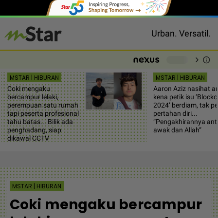
Urban. Versatil.
chevron_right
info
-
MSTAR | HIBURAN
MSTAR | HIBURAN
Coki mengaku
Aaron Aziz nasihat ar
bercampur lelaki,
kena petik isu ‘Blocko
perempuan satu rumah
2024’ berdiam, tak pe
tapi peserta profesional
pertahan diri...
tahu batas... Bilik ada
“Pengakhirannya ant
penghadang, siap
awak dan Allah”
dikawal CCTV
MSTAR | HIBURAN
Coki mengaku bercampur