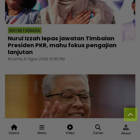
MSTAR | SEMASA
Nurul Izzah lepas jawatan Timbalan
Presiden PKR, mahu fokus pengajian
lanjutan
Khamis, 6 Ogos 2026 10:55 PM
person
Utama
Menu
Video
Carian
Akaun