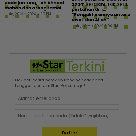
pada jantung, Lah Ahmad
2024’ berdiam, tak perlu
mohon doa orang ramai
pertahan diri...
Isnin, 20 Mei 2024 4:30 PM
“Pengakhirannya antara
awak dan Allah”
Isnin, 20 Mei 2024 3:00 PM
Nak cari cerita best dan trending setiap hari?
Langgan berita mStar! Percuma je!