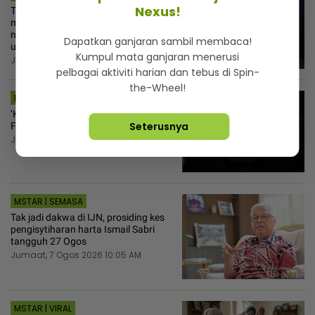
Nexus!
Taksub isu Rocky, sanggup sebar
maklumat peribadi... Peguam minta
netizen hati-hati, jangan langgar
Dapatkan ganjaran sambil membaca!
undang-undang kerana emosi
Kumpul mata ganjaran menerusi
Jumaat, 7 Ogos 2026 11:30 AM
pelbagai aktiviti harian dan tebus di Spin-
the-Wheel!
MSTAR | HIBURAN
‘Kudrat 1968‘ ubati kekecewaan Dai
Seterusnya
Fuad gagal ujibakat filem terdahulu
Jumaat, 7 Ogos 2026 10:30 AM
MSTAR | SEMASA
Tak jadi dakwa di IJN, prosiding kes
pengisytiharan harta Ismail Sabri
tangguh 27 Ogos
Jumaat, 7 Ogos 2026 10:05 AM
MSTAR | VIRAL