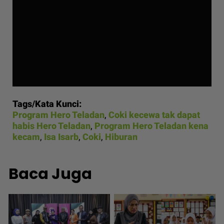
Tags/Kata Kunci:
Program Hero Teladan
,
Coki kecewa tak dapat
habis Hero Teladan
,
Program Hero Teladan kena
kecam
,
Isa Isarb
,
Coki
,
Hiburan
Baca Juga