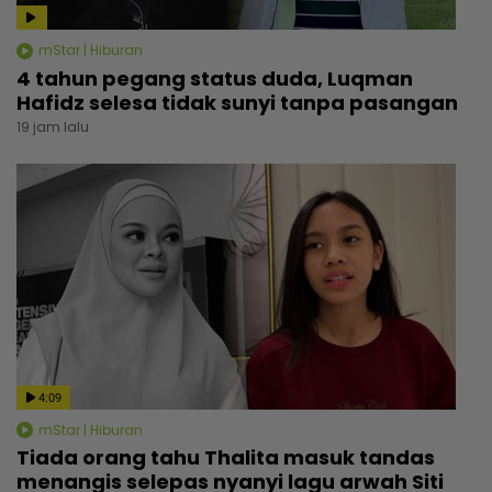
mStar | Hiburan
4 tahun pegang status duda, Luqman
Hafidz selesa tidak sunyi tanpa pasangan
19 jam lalu
4:09
mStar | Hiburan
Tiada orang tahu Thalita masuk tandas
menangis selepas nyanyi lagu arwah Siti