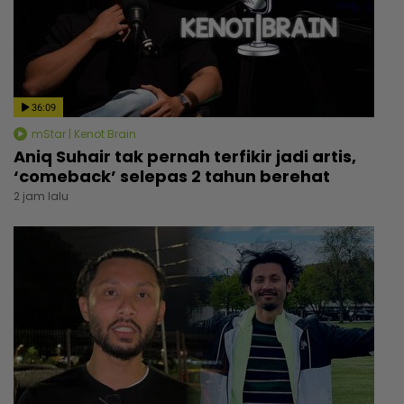
36:09
mStar | Kenot Brain
Aniq Suhair tak pernah terfikir jadi artis,
‘comeback’ selepas 2 tahun berehat
2 jam lalu