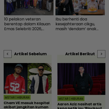
k
10 pelakon veteran
Ibu berhenti doa
B
berentap dalam Kilauan
kesejahteraan cikgu,
m
Emas Selebriti 2026,
masih ‘dendam’ anak
sumbangan mingguan
kena marah bawa kek ke
k
untuk artis memerlukan -
sekolah - “Kenapa izin
B
Hiburan | mStar
kalau menyusahkan?” -
Viral | mStar
Artikel Sebelum
Artikel Berikut
MSTAR | HIBURAN
MSTAR | HIBURAN
Cham VE masuk hospital
Aaron Aziz nasihat artis
akibat jangkitan kuman
kena petik isu ‘Blockout