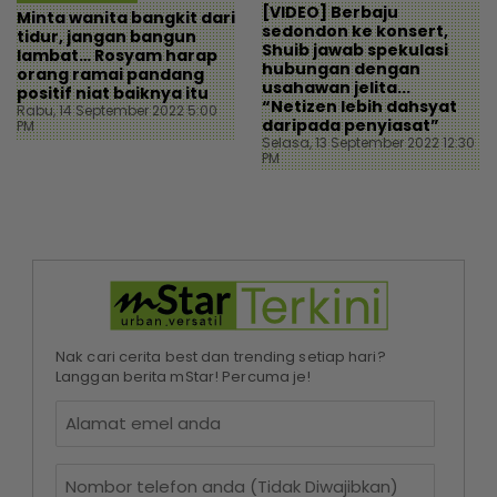
[VIDEO] Berbaju
Minta wanita bangkit dari
sedondon ke konsert,
tidur, jangan bangun
Shuib jawab spekulasi
lambat… Rosyam harap
hubungan dengan
orang ramai pandang
usahawan jelita...
positif niat baiknya itu
“Netizen lebih dahsyat
Rabu, 14 September 2022 5:00
daripada penyiasat”
PM
Selasa, 13 September 2022 12:30
PM
Nak cari cerita best dan trending setiap hari?
Langgan berita mStar! Percuma je!