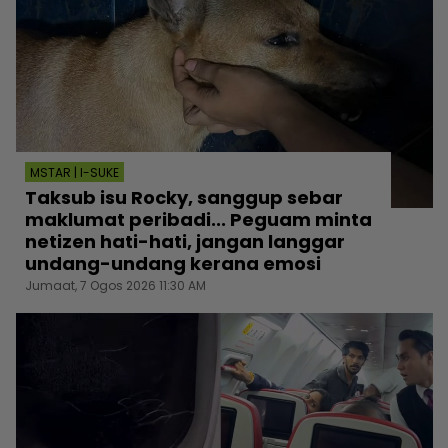
MSTAR | I-SUKE
Taksub isu Rocky, sanggup sebar
maklumat peribadi... Peguam minta
netizen hati-hati, jangan langgar
undang-undang kerana emosi
Jumaat, 7 Ogos 2026 11:30 AM