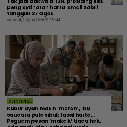
Tak jadi dakwa di IJN, prosiding kes
pengisytiharan harta Ismail Sabri
tangguh 27 Ogos
Jumaat, 7 Ogos 2026 10:05 AM
MSTAR | VIRAL
Kubur ayah masih ‘merah’, ibu
saudara pula sibuk fasal harta...
Peguam pesan ‘makcik’ tiada hak,