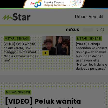
Urban. Versatil.
chevron_right
info
-
MSTAR | SENSASI
MSTAR | SENSASI
[VIDEO] Peluk wanita
[VIDEO] Berbaju
dalam kereta, Coki
sedondon ke konsert,
menggigil minta maaf…
Shuib jawab spekulas
“Angle kamera nampak
hubungan dengan
lain”
usahawan jelita...
“Netizen lebih dahsya
daripada penyiasat”
MSTAR | SENSASI
[VIDEO] Peluk wanita