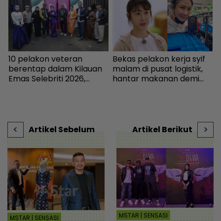
10 pelakon veteran
Bekas pelakon kerja syif
W
n
berentap dalam Kilauan
malam di pusat logistik,
p
Emas Selebriti 2026,
hantar makanan demi
‘
sumbangan mingguan
kelangsungan hidup -
I
untuk artis memerlukan -
Bintang Global | mStar
g
Hiburan | mStar
s
D
Artikel Sebelum
Artikel Berikut
MSTAR | SENSASI
MSTAR | SENSASI