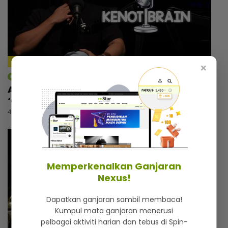
36:09
×
mStar | Kenot Brain
Aniq Suhair tak pernah terfikir jadi artis,
‘comeback’ selepas 2 tahun berehat
4 jam lalu
Memperkenalkan Ganjaran
Nexus!
Dapatkan ganjaran sambil membaca!
Kumpul mata ganjaran menerusi
pelbagai aktiviti harian dan tebus di Spin-