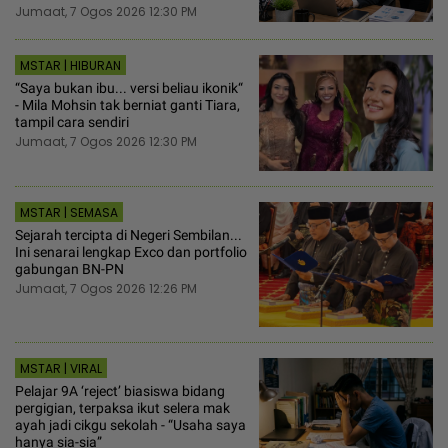
Jumaat, 7 Ogos 2026 12:30 PM
MSTAR | HIBURAN
“Saya bukan ibu... versi beliau ikonik“
- Mila Mohsin tak berniat ganti Tiara,
tampil cara sendiri
Jumaat, 7 Ogos 2026 12:30 PM
MSTAR | SEMASA
Sejarah tercipta di Negeri Sembilan...
Ini senarai lengkap Exco dan portfolio
gabungan BN-PN
Jumaat, 7 Ogos 2026 12:26 PM
MSTAR | VIRAL
Pelajar 9A ‘reject’ biasiswa bidang
pergigian, terpaksa ikut selera mak
ayah jadi cikgu sekolah - “Usaha saya
hanya sia-sia”