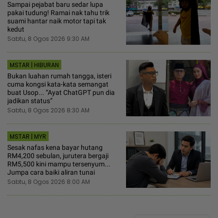
Sampai pejabat baru sedar lupa
pakai tudung! Ramai nak tahu trik
suami hantar naik motor tapi tak
kedut
Sabtu, 8 Ogos 2026 9:30 AM
MSTAR | HIBURAN
Bukan luahan rumah tangga, isteri
cuma kongsi kata-kata semangat
buat Usop... “Ayat ChatGPT pun dia
jadikan status”
Sabtu, 8 Ogos 2026 8:30 AM
MSTAR | MYR
Sesak nafas kena bayar hutang
RM4,200 sebulan, jurutera bergaji
RM5,500 kini mampu tersenyum...
Jumpa cara baiki aliran tunai
Sabtu, 8 Ogos 2026 8:00 AM