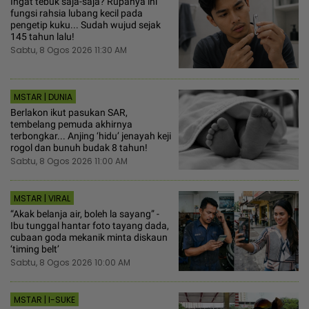
Ingat tebuk saja-saja? Rupanya ini
fungsi rahsia lubang kecil pada
pengetip kuku... Sudah wujud sejak
145 tahun lalu!
Sabtu, 8 Ogos 2026 11:30 AM
MSTAR | DUNIA
Berlakon ikut pasukan SAR,
tembelang pemuda akhirnya
terbongkar... Anjing ‘hidu’ jenayah keji
rogol dan bunuh budak 8 tahun!
Sabtu, 8 Ogos 2026 11:00 AM
MSTAR | VIRAL
“Akak belanja air, boleh la sayang” -
Ibu tunggal hantar foto tayang dada,
cubaan goda mekanik minta diskaun
‘timing belt’
Sabtu, 8 Ogos 2026 10:00 AM
MSTAR | I-SUKE