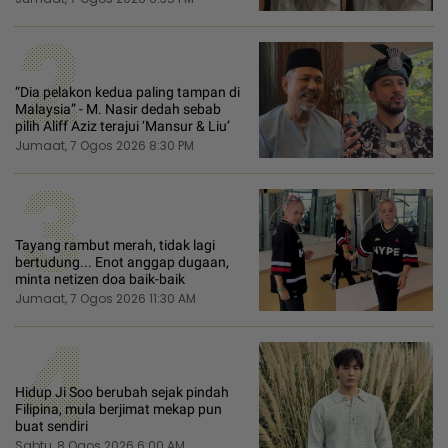
2
“Dia pelakon kedua paling tampan di
Malaysia” - M. Nasir dedah sebab
pilih Aliff Aziz terajui ‘Mansur & Liu’
Jumaat, 7 Ogos 2026 8:30 PM
3
Tayang rambut merah, tidak lagi
bertudung... Enot anggap dugaan,
minta netizen doa baik-baik
Jumaat, 7 Ogos 2026 11:30 AM
4
Hidup Ji Soo berubah sejak pindah
Filipina, mula berjimat mekap pun
buat sendiri
Sabtu, 8 Ogos 2026 6:00 AM