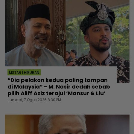
MSTAR | HIBURAN
“Dia pelakon kedua paling tampan
di Malaysia” - M. Nasir dedah sebab
pilih Aliff Aziz terajui ‘Mansur & Liu’
Jumaat, 7 Ogos 2026 8:30 PM