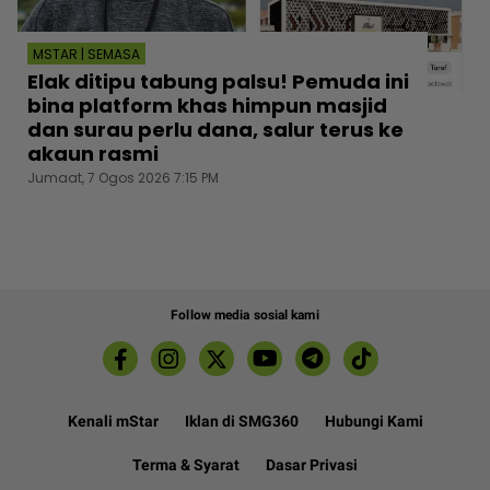
MSTAR | SEMASA
Elak ditipu tabung palsu! Pemuda ini
bina platform khas himpun masjid
dan surau perlu dana, salur terus ke
akaun rasmi
Jumaat, 7 Ogos 2026 7:15 PM
Follow media sosial kami
Kenali mStar
Iklan di SMG360
Hubungi Kami
Terma & Syarat
Dasar Privasi