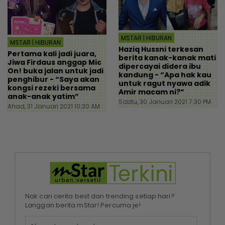
MSTAR | HIBURAN
MSTAR | HIBURAN
Haziq Hussni terkesan
Pertama kali jadi juara,
berita kanak-kanak mati
Jiwa Firdaus anggap Mic
dipercayai didera ibu
On! buka jalan untuk jadi
kandung - “Apa hak kau
penghibur - “Saya akan
untuk ragut nyawa adik
kongsi rezeki bersama
Amir macam ni?”
anak-anak yatim”
Sabtu, 30 Januari 2021 7:30 PM
Ahad, 31 Januari 2021 10:30 AM
Nak cari cerita best dan trending setiap hari?
Langgan berita mStar! Percuma je!