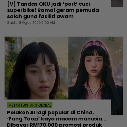
[V] Tandas OKU jadi ‘port’ cuci
superbike! Ramai geram pemuda
salah guna fasiliti awam
Sabtu, 8 Ogos 2026 7:00 AM
MSTAR | BINTANG GLOBAL
Pelakon AI lagi popular di China,
‘Fang Taozi’ kaya macam manusia...
Dibayar RM170,000 promosi produk