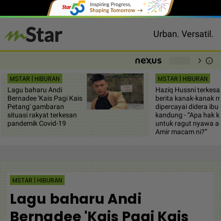
Urban. Versatil.
chevron_right
info
-
MSTAR | HIBURAN
MSTAR | HIBURAN
Lagu baharu Andi
Haziq Hussni terkesa
Bernadee 'Kais Pagi Kais
berita kanak-kanak m
Petang' gambaran
dipercayai didera ibu
situasi rakyat terkesan
kandung - “Apa hak k
pandemik Covid-19
untuk ragut nyawa a
Amir macam ni?”
MSTAR | HIBURAN
Lagu baharu Andi
Bernadee 'Kais Pagi Kais