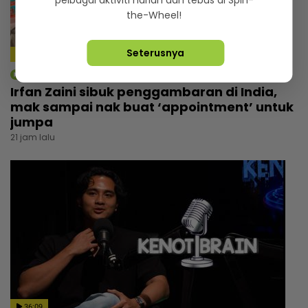
pelbagai aktiviti harian dan tebus di Spin-
the-Wheel!
Seterusnya
4:14
mStar | Hiburan
Irfan Zaini sibuk penggambaran di India,
mak sampai nak buat ‘appointment’ untuk
jumpa
21 jam lalu
36:09