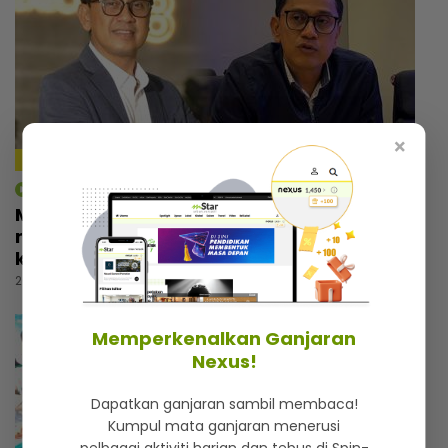
×
4:18
mStar | Hiburan
Macam tak percaya umur dah 57 tahun,
rupanya ini amalan mudah Rashdan Baba
kekal awet muda
20 jam lalu
Memperkenalkan Ganjaran
Nexus!
Dapatkan ganjaran sambil membaca!
Kumpul mata ganjaran menerusi