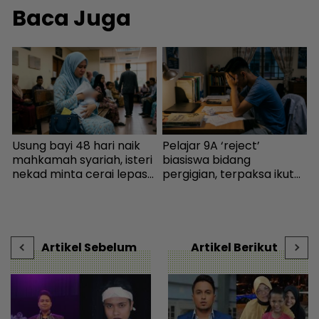
Baca Juga
Usung bayi 48 hari naik
Pelajar 9A ‘reject’
K
mahkamah syariah, isteri
biasiswa bidang
‘
nekad minta cerai lepas
pergigian, terpaksa ikut
s
dituduh jadi punca nafkah
selera mak ayah jadi
P
mentua terputus - Viral |
cikgu sekolah - “Usaha
t
mStar
saya hanya sia-sia” - Viral
s
| mStar
Artikel Sebelum
Artikel Berikut