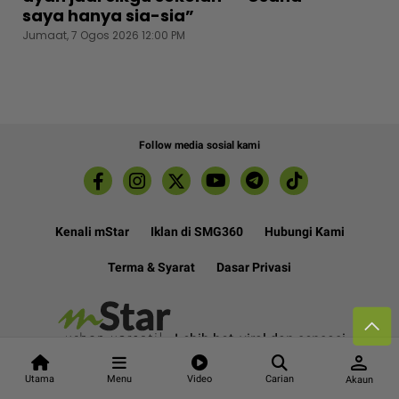
saya hanya sia-sia”
Jumaat, 7 Ogos 2026 12:00 PM
Follow media sosial kami
Kenali mStar
Iklan di SMG360
Hubungi Kami
Terma & Syarat
Dasar Privasi
Lebih hot, viral dan sensasi
person
Utama
Menu
Video
Carian
Akaun
Hakcipta Terpelihara ©
2026. Star Media Group Berhad