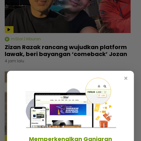
mStar | Hiburan
Zizan Razak rancang wujudkan platform
lawak, beri bayangan ‘comeback’ Jozan
4 jam lalu
×
Memperkenalkan Ganjaran
4:18