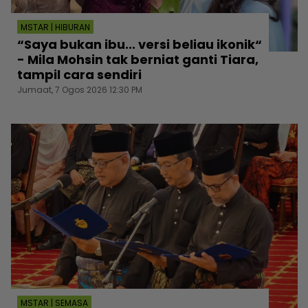
MSTAR | HIBURAN
“Saya bukan ibu... versi beliau ikonik“
- Mila Mohsin tak berniat ganti Tiara,
tampil cara sendiri
Jumaat, 7 Ogos 2026 12:30 PM
MSTAR | SEMASA