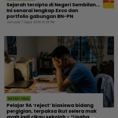
Sejarah tercipta di Negeri Sembilan...
Ini senarai lengkap Exco dan
portfolio gabungan BN-PN
Jumaat, 7 Ogos 2026 12:26 PM
MSTAR | VIRAL
Pelajar 9A ‘reject’ biasiswa bidang
pergigian, terpaksa ikut selera mak
ayah jadi cikgu sekolah - “Usaha