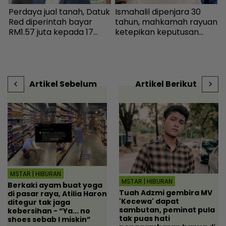
Perdaya jual tanah, Datuk
Ismahalil dipenjara 30
W
Red diperintah bayar
tahun, mahkamah rayuan
p
.
RM1.57 juta kepada 17
ketepikan keputusan
‘
pembeli - Hiburan |
bebas - Sensasi | mStar
I
s
mStar
g
n
s
D
Artikel Sebelum
Artikel Berikut
MSTAR | HIBURAN
MSTAR | HIBURAN
Berkaki ayam buat yoga
Tuah Adzmi gembira MV
di pasar raya, Atilia Haron
'Kecewa' dapat
ditegur tak jaga
sambutan, peminat pula
kebersihan - “Ya... no
tak puas hati
shoes sebab I miskin”