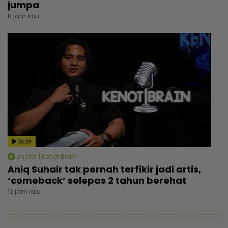
jumpa
8 jam lalu
36:09
mStar | Kenot Brain
Aniq Suhair tak pernah terfikir jadi artis,
‘comeback’ selepas 2 tahun berehat
12 jam lalu