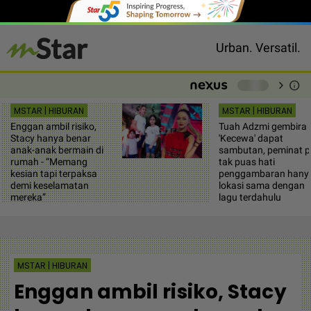
Urban. Versatil.
chevron_right
info
-
MSTAR | HIBURAN
MSTAR | HIBURAN
Enggan ambil risiko,
Tuah Adzmi gembira
Stacy hanya benar
'Kecewa' dapat
anak-anak bermain di
sambutan, peminat p
rumah - “Memang
tak puas hati
kesian tapi terpaksa
penggambaran hanya
demi keselamatan
lokasi sama dengan
mereka”
lagu terdahulu
MSTAR | HIBURAN
Enggan ambil risiko, Stacy