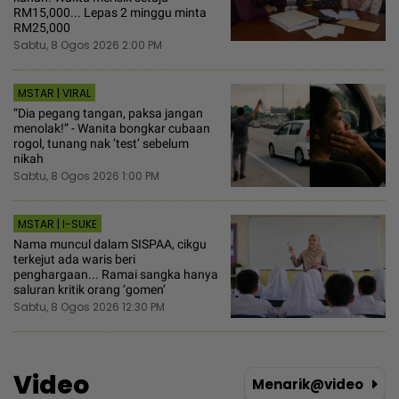
RM15,000... Lepas 2 minggu minta
RM25,000
Sabtu, 8 Ogos 2026 2:00 PM
MSTAR | VIRAL
“Dia pegang tangan, paksa jangan
menolak!” - Wanita bongkar cubaan
rogol, tunang nak ’test’ sebelum
nikah
Sabtu, 8 Ogos 2026 1:00 PM
MSTAR | I-SUKE
Nama muncul dalam SISPAA, cikgu
terkejut ada waris beri
penghargaan... Ramai sangka hanya
saluran kritik orang ‘gomen’
Sabtu, 8 Ogos 2026 12:30 PM
Video
Menarik@video