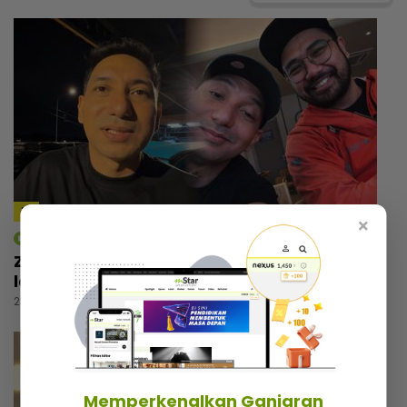
×
mStar | Hiburan
Zizan Razak rancang wujudkan platform
lawak, beri bayangan ‘comeback’ Jozan
23 jam lalu
Memperkenalkan Ganjaran