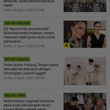
terkacak, rezeki pertama kali buat
teater
Sabtu, 8 Ogos 2026 3:30 PM
MSTAR | HIBURAN
[V] “Macam tak rasa bersalah“ -
Ruhainies ambil tindakan, vendor
makanan salah guna nama untuk
pemasaran
Sabtu, 8 Ogos 2026 2:30 PM
MSTAR | SEMASA
Puteri Sultan Pahang, Tengku Ilyana
Alia selamat disatukan dengan
Christopher Lionel Froggatt
Sabtu, 8 Ogos 2026 2:25 PM
MSTAR | VIRAL
Bakal mentua ‘upgrade’ hantaran
lepas anak naik pangkat kerani
kanan! Waktu merisik setuju