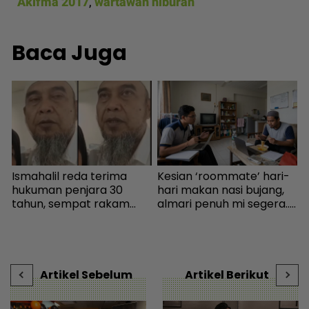
Akifma 2017
,
wartawan hiburan
Baca Juga
Ismahalil reda terima
Kesian ‘roommate’ hari-
P
n
hukuman penjara 30
hari makan nasi bujang,
R
tahun, sempat rakam
almari penuh mi segera...
R
video terakhir ucap
Ingatkan orang susah,
p
terima kasih - Sensasi |
individu tergamam lepas
mStar
tengok baki akaun rakan
- Viral | mStar
Artikel Sebelum
Artikel Berikut