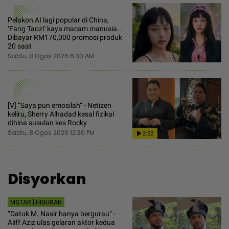
5
Pelakon AI lagi popular di China,
‘Fang Taozi’ kaya macam manusia...
Dibayar RM170,000 promosi produk
20 saat
Sabtu, 8 Ogos 2026 6:30 AM
6
[V] “Saya pun emosilah“ - Netizen
keliru, Sherry Alhadad kesal fizikal
dihina susulan kes Rocky
Sabtu, 8 Ogos 2026 12:30 PM
2:52
Disyorkan
MSTAR | HIBURAN
“Datuk M. Nasir hanya bergurau“ -
Aliff Aziz ulas gelaran aktor kedua