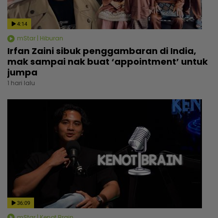
4:14
mStar | Hiburan
Irfan Zaini sibuk penggambaran di India,
mak sampai nak buat ‘appointment’ untuk
jumpa
1 hari lalu
36:09
mStar | Kenot Brain