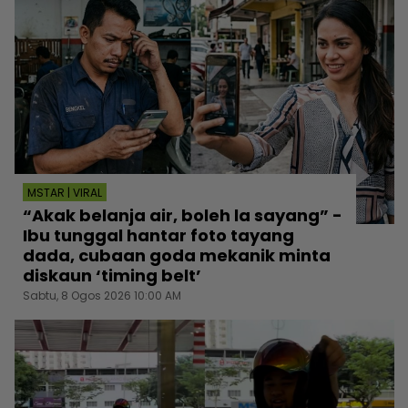
MSTAR | VIRAL
“Akak belanja air, boleh la sayang” -
Ibu tunggal hantar foto tayang
dada, cubaan goda mekanik minta
diskaun ‘timing belt’
Sabtu, 8 Ogos 2026 10:00 AM