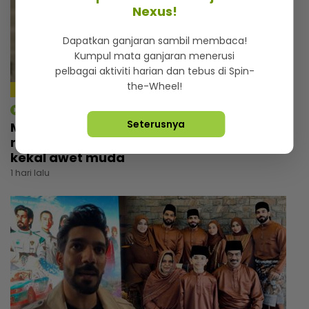
Nexus!
Dapatkan ganjaran sambil membaca!
Kumpul mata ganjaran menerusi
pelbagai aktiviti harian dan tebus di Spin-
the-Wheel!
4:18
mStar | Hiburan
Seterusnya
Macam tak percaya umur dah 57 tahun,
rupanya ini amalan mudah Rashdan Baba
kekal awet muda
1 hari lalu