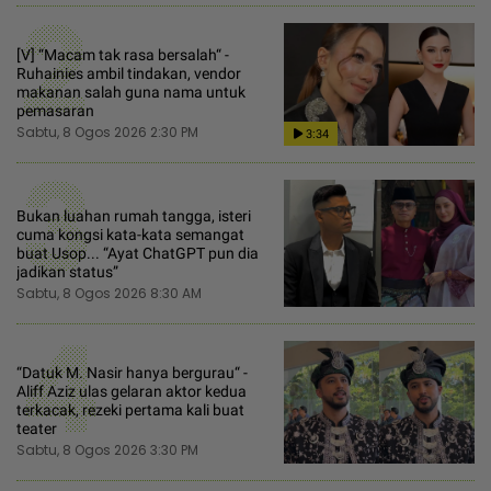
2
[V] “Macam tak rasa bersalah“ -
Ruhainies ambil tindakan, vendor
makanan salah guna nama untuk
pemasaran
Sabtu, 8 Ogos 2026 2:30 PM
3:34
3
Bukan luahan rumah tangga, isteri
cuma kongsi kata-kata semangat
buat Usop... “Ayat ChatGPT pun dia
jadikan status”
Sabtu, 8 Ogos 2026 8:30 AM
4
“Datuk M. Nasir hanya bergurau“ -
Aliff Aziz ulas gelaran aktor kedua
terkacak, rezeki pertama kali buat
teater
Sabtu, 8 Ogos 2026 3:30 PM