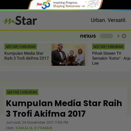
Urban. Versatil.
chevron_right
info
-
MSTAR | HIBURAN
MSTAR | HIBURAN
Kumpulan Media Star
Pihak Stesen TV
Raih 3 Trofi Akifma 2017
Semakin ‘Kotor’ - Arja
Lee
MSTAR | HIBURAN
Kumpulan Media Star Raih
3 Trofi Akifma 2017
Jumaat, 24 November 2017 11:56 PM
Oleh:
KEMALIA OTHMAN