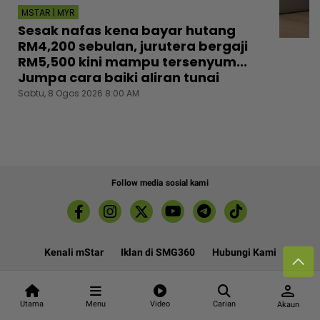
MSTAR | MYR
Sesak nafas kena bayar hutang
RM4,200 sebulan, jurutera bergaji
RM5,500 kini mampu tersenyum...
Jumpa cara baiki aliran tunai
Sabtu, 8 Ogos 2026 8:00 AM
Follow media sosial kami
Kenali mStar
Iklan di SMG360
Hubungi Kami
Terma & Syarat
Dasar Privasi
person
Utama
Menu
Video
Carian
Akaun