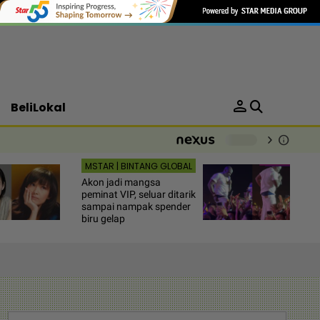
person
BeliLokal
chevron_right
info
-
MSTAR | BINTANG GLOBAL
Akon jadi mangsa
peminat VIP, seluar ditarik
sampai nampak spender
biru gelap