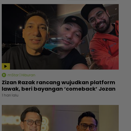
mStar | Hiburan
Zizan Razak rancang wujudkan platform
lawak, beri bayangan ‘comeback’ Jozan
1 hari lalu