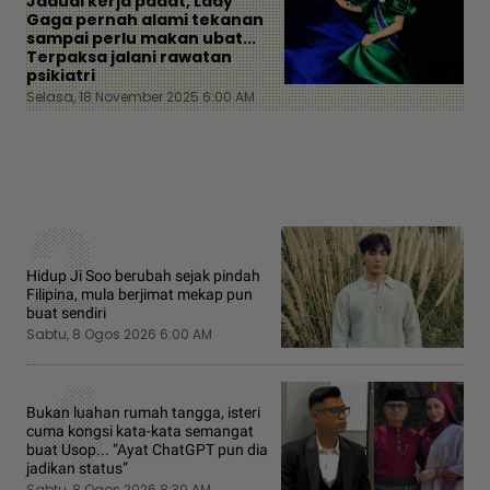
Jadual kerja padat, Lady
Gaga pernah alami tekanan
sampai perlu makan ubat...
Terpaksa jalani rawatan
psikiatri
Selasa, 18 November 2025 6:00 AM
2
Hidup Ji Soo berubah sejak pindah
Filipina, mula berjimat mekap pun
buat sendiri
Sabtu, 8 Ogos 2026 6:00 AM
4
Bukan luahan rumah tangga, isteri
cuma kongsi kata-kata semangat
buat Usop... “Ayat ChatGPT pun dia
jadikan status”
Sabtu, 8 Ogos 2026 8:30 AM