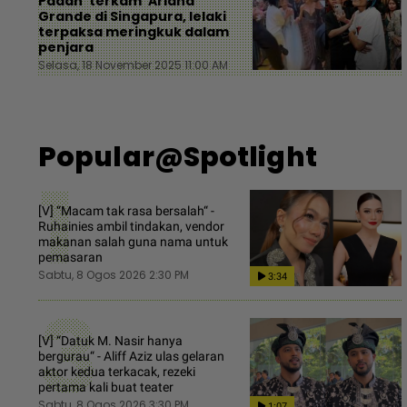
Padah ‘terkam’ Ariana
Grande di Singapura, lelaki
terpaksa meringkuk dalam
penjara
Selasa, 18 November 2025 11:00 AM
Popular@Spotlight
1
[V] “Macam tak rasa bersalah“ -
Ruhainies ambil tindakan, vendor
makanan salah guna nama untuk
pemasaran
Sabtu, 8 Ogos 2026 2:30 PM
3:34
3
[V] “Datuk M. Nasir hanya
bergurau“ - Aliff Aziz ulas gelaran
aktor kedua terkacak, rezeki
pertama kali buat teater
Sabtu, 8 Ogos 2026 3:30 PM
1:07