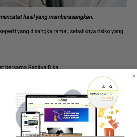
ak mencatat hasil yang memberasangkan.
eperti yang disangka ramai, sebaliknya risiko yang
m.
st bersama Raditya Dika.
×
rceraian jejaskan kesihatan bapa sebelum meninggal
, Baim Wong perjelas hubungan rapat dengan Kimberly
skan dalam kerjayanya sebagai pengarah apabila
 jumlah penonton secara mendadak pada hari ketiga