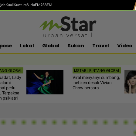
job
Kuali
Kuntum
SuriaFM
988FM
pose
Lokal
Global
Sukan
Travel
Video
TANG GLOBAL
MSTAR | BINTANG GLOBAL
padat, Lady
Viral menyanyi sumbang,
alami
netizen desak Vivian
ai perlu
Chow bersara
. Terpaksa
 psikiatri