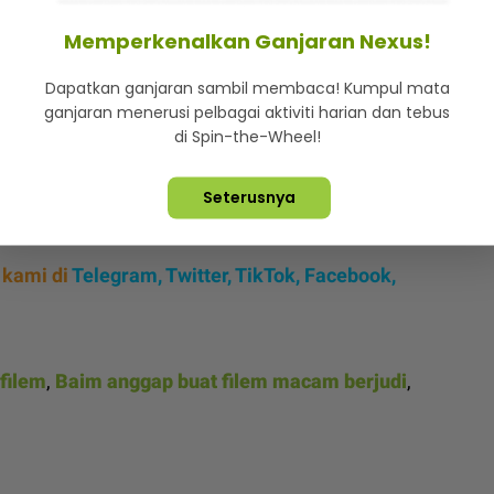
Memperkenalkan Ganjaran Nexus!
nghadapi tekanan emosi yang luar biasa iaitu
Dapatkan ganjaran sambil membaca! Kumpul mata
.
ganjaran menerusi pelbagai aktiviti harian dan tebus
di Spin-the-Wheel!
aim mengaku menangis ketika menunaikan
api.
Seterusnya
 kami di
Telegram,
Twitter,
TikTok,
Facebook,
 filem
,
Baim anggap buat filem macam berjudi
,