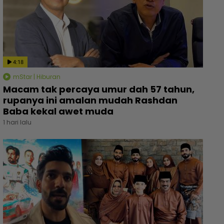
4:18
mStar | Hiburan
Macam tak percaya umur dah 57 tahun,
rupanya ini amalan mudah Rashdan
Baba kekal awet muda
1 hari lalu