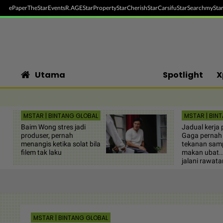
ePaper
TheStar
Events
R.AGE
StarProperty
StarCherish
StarCarsifu
StarSearch
myStar
Utama
Spotlight
X
MSTAR | BINTANG GLOBAL
MSTAR | BIN
Baim Wong stres jadi
Jadual kerja 
produser, pernah
Gaga pernah 
menangis ketika solat bila
tekanan samp
filem tak laku
makan ubat..
jalani rawatan
MSTAR | BINTANG GLOBAL