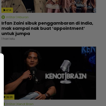
4:14
mStar | Hiburan
Irfan Zaini sibuk penggambaran di India,
mak sampai nak buat ‘appointment’
untuk jumpa
1 hari lalu
36:09
mStar | Kenot Brain