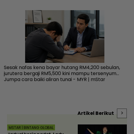
Sesak nafas kena bayar hutang RM4,200 sebulan,
Us
jurutera bergaji RM5,500 kini mampu tersenyum...
ne
Jumpa cara baiki aliran tunai - MYR | mStar
me
Artikel Berikut
MSTAR | BINTANG GLOBAL