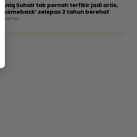
Aniq Suhair tak pernah terfikir jadi artis,
‘comeback’ selepas 2 tahun berehat
1 hari lalu