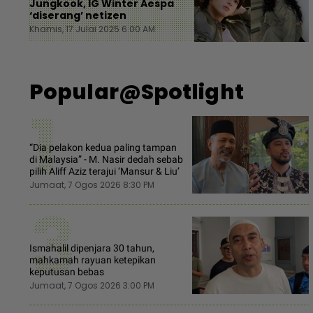
Jungkook, IG Winter Aespa
‘diserang’ netizen
Khamis, 17 Julai 2025 6:00 AM
Popular@Spotlight
1
“Dia pelakon kedua paling tampan
di Malaysia” - M. Nasir dedah sebab
pilih Aliff Aziz terajui ‘Mansur & Liu’
Jumaat, 7 Ogos 2026 8:30 PM
3
Ismahalil dipenjara 30 tahun,
mahkamah rayuan ketepikan
keputusan bebas
Jumaat, 7 Ogos 2026 3:00 PM