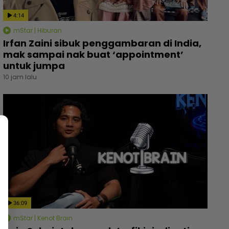
4:14
mStar | Hiburan
Irfan Zaini sibuk penggambaran di India,
mak sampai nak buat ‘appointment’
untuk jumpa
10 jam lalu
36:09
mStar | Kenot Brain