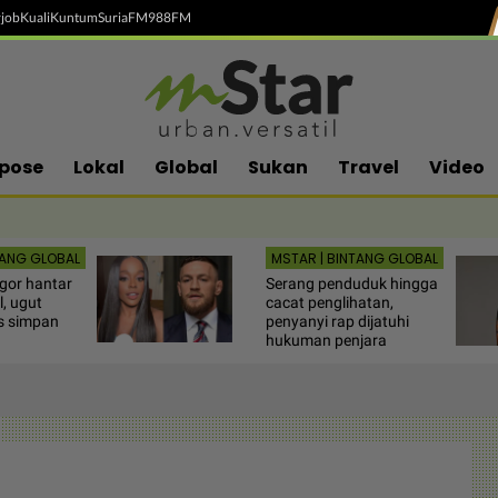
job
Kuali
Kuntum
SuriaFM
988FM
pose
Lokal
Global
Sukan
Travel
Video
TANG GLOBAL
MSTAR | BINTANG GLOBAL
gor hantar
Serang penduduk hingga
, ugut
cacat penglihatan,
s simpan
penyanyi rap dijatuhi
hukuman penjara