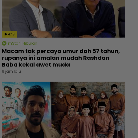
4:18
mStar | Hiburan
Macam tak percaya umur dah 57 tahun,
rupanya ini amalan mudah Rashdan
Baba kekal awet muda
9 jam lalu