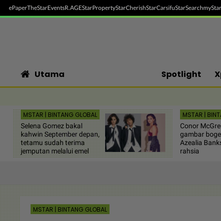
ePaper
TheStar
Events
R.AGE
StarProperty
StarCherish
StarCarsifu
StarSearch
myStar
Utama
Spotlight
X
MSTAR | BINTANG GLOBAL
MSTAR | BIN
Selena Gomez bakal
Conor McGre
kahwin September depan,
gambar bogel
tetamu sudah terima
Azealia Bank
jemputan melalui emel
rahsia
MSTAR | BINTANG GLOBAL