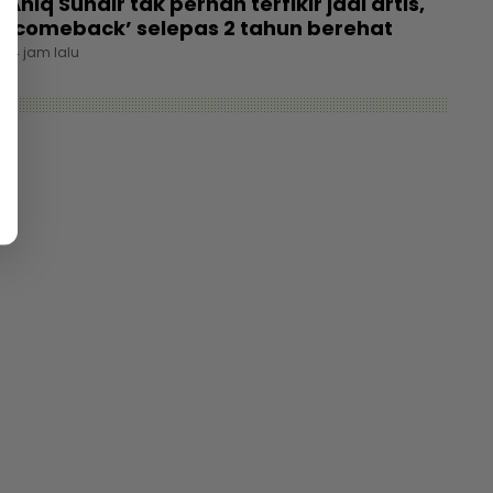
Aniq Suhair tak pernah terfikir jadi artis,
‘comeback’ selepas 2 tahun berehat
14 jam lalu