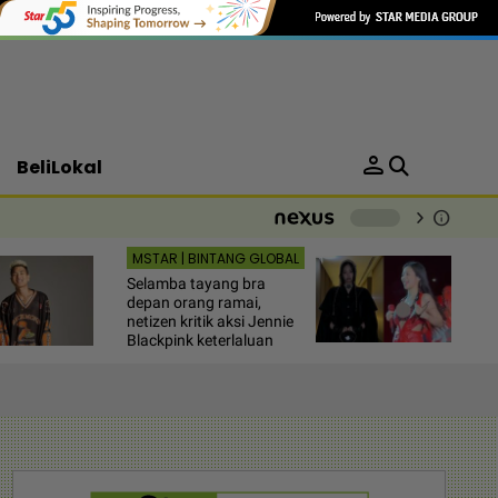
person
BeliLokal
chevron_right
info
-
MSTAR | BINTANG GLOBAL
Selamba tayang bra
depan orang ramai,
netizen kritik aksi Jennie
Blackpink keterlaluan