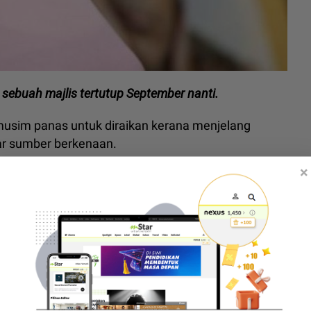
sebuah majlis tertutup September nanti.
usim panas untuk diraikan kerana menjelang
jar sumber berkenaan.
×
n hadir adalah sabahat baik kepada Selena iaitu
 Kelce.
s dakwaan Benny Blanco berlaku curang
Gomez dan Benny Blanco beli rumah bernilai RM155
pasangan itu, namun Benny sempat memberikan