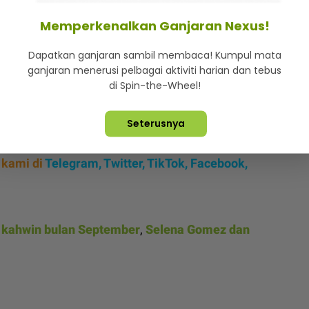
bual di podcast Therapuss with Jake Shane sebelum
Memperkenalkan Ganjaran Nexus!
Dapatkan ganjaran sambil membaca! Kumpul mata
tetapi kami belum uruskan apa-apa secara rasmi.
ganjaran menerusi pelbagai aktiviti harian dan tebus
,” kata Benny.
di Spin-the-Wheel!
paling dinanti-nanti pada tahun ini
Seterusnya
 besar dalam industri hiburan dunia.
 kami di
Telegram,
Twitter,
TikTok,
Facebook,
 kahwin bulan September
,
Selena Gomez dan