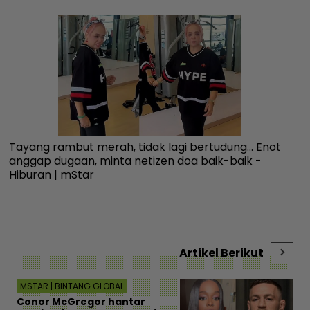
Tayang rambut merah, tidak lagi bertudung... Enot
Wa
anggap dugaan, minta netizen doa baik-baik -
ka
Hiburan | mStar
se
Artikel Berikut
MSTAR | BINTANG GLOBAL
Conor McGregor hantar