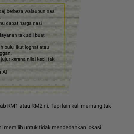
caj berbeza walaupun nasi
.
nu dapat harga nasi
layanan tak adil buat
h bulu' ikut loghat atau
nggan.
ujur kerana nilai kecil tak
h AI
bab RM1 atau RM2 ni. Tapi lain kali memang tak
ni memilih untuk tidak mendedahkan lokasi