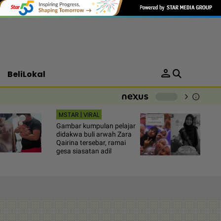
person
BeliLokal
chevron_right
info
-
MSTAR | VIRAL
Gambar kumpulan pelajar
didakwa buli arwah Zara
Qairina tersebar, ramai
gesa siasatan adil