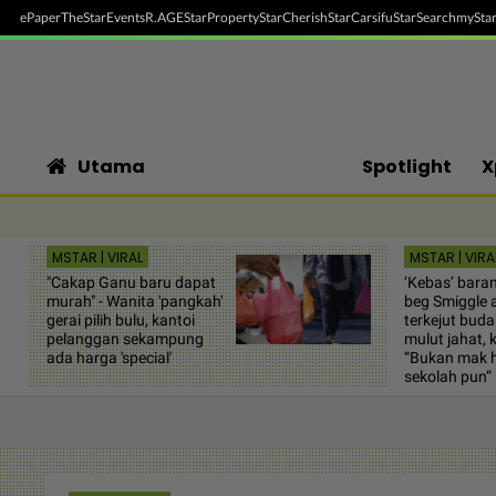
ePaper
TheStar
Events
R.AGE
StarProperty
StarCherish
StarCarsifu
StarSearch
myStar
Utama
Spotlight
X
MSTAR | VIRAL
MSTAR | VIRA
"Cakap Ganu baru dapat
‘Kebas’ baran
murah" - Wanita 'pangkah'
beg Smiggle 
gerai pilih bulu, kantoi
terkejut buda
pelanggan sekampung
mulut jahat, k
ada harga 'special'
“Bukan mak 
sekolah pun”