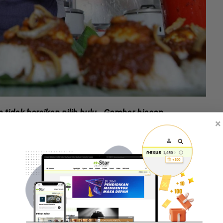
 tidak bersikap pilih bulu. -Gambar hiasan
×
 sikit dari yang pertama. Akak gerai tu cakap
an. Kemudian saya tambah sebungkus lagi nasi
sebungkus RM2.50. Sampai bungkusan kedua, caj
an," katanya.