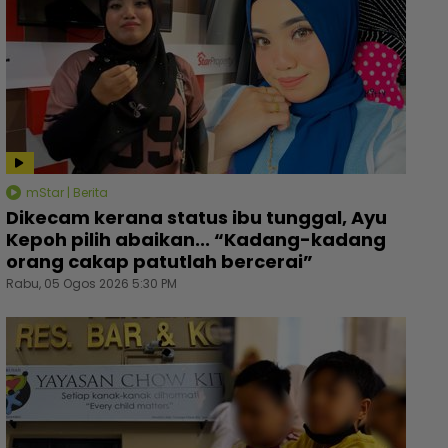
mStar | Berita
Dikecam kerana status ibu tunggal, Ayu
Kepoh pilih abaikan... “Kadang-kadang
orang cakap patutlah bercerai”
Rabu, 05 Ogos 2026 5:30 PM