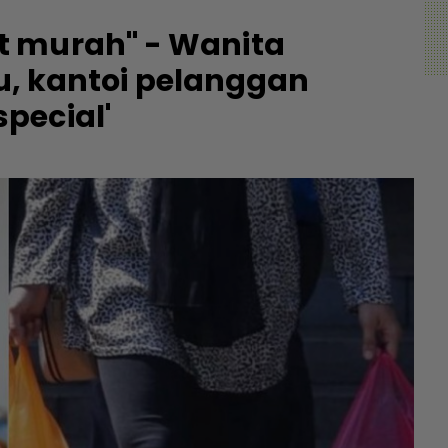
t murah" - Wanita
lu, kantoi pelanggan
pecial'