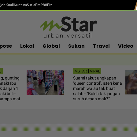
job
Kuali
Kuntum
SuriaFM
988FM
pose
Lokal
Global
Sukan
Travel
Video
L
MSTAR | VIRAL
g, gunting
Suami takut ungkapan
anak! Ibu
‘queen control’, isteri kena
k darjah 1
marah walau tak buat
aki buli -
salah - “Boleh tak jangan
hampa mai
suruh depan mak?”