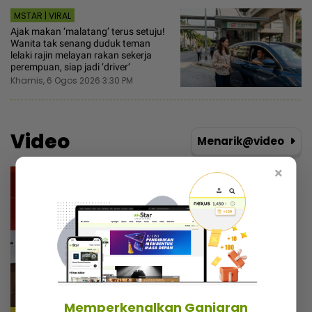
MSTAR | VIRAL
Ajak makan ‘malatang’ terus setuju!
Wanita tak senang duduk teman
lelaki rajin melayan rakan sekerja
perempuan, siap jadi ‘driver’
Khamis, 6 Ogos 2026 3:30 PM
Video
Menarik@video
×
Memperkenalkan Ganjaran