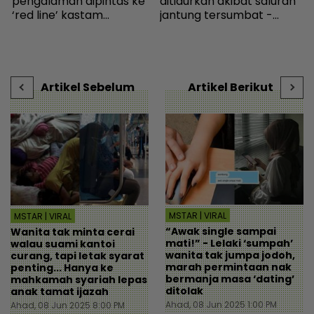
pengalaman dipintas ke
ditidurkan akibat saluran
.
‘red line’ kastam
jantung tersumbat -
s
Indonesia... Rupanya
Hiburan | mStar
t
s
gerak-geri dipantau
H
n
sebaik turun pesawat! -
Destinasi | mStar
Artikel Sebelum
Artikel Berikut
MSTAR | VIRAL
MSTAR | VIRAL
“Awak single sampai
Wanita tak minta cerai
mati!” - Lelaki ‘sumpah’
walau suami kantoi
wanita tak jumpa jodoh,
curang, tapi letak syarat
marah permintaan nak
penting... Hanya ke
bermanja masa ‘dating’
mahkamah syariah lepas
ditolak
anak tamat ijazah
Ahad, 08 Jun 2025 1:00 PM
Ahad, 08 Jun 2025 8:00 PM