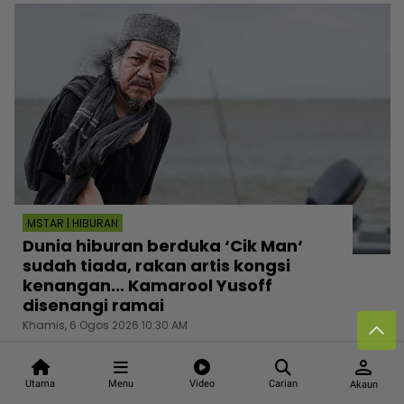
MSTAR | HIBURAN
Dunia hiburan berduka ‘Cik Man‘
sudah tiada, rakan artis kongsi
kenangan... Kamarool Yusoff
disenangi ramai
Khamis, 6 Ogos 2026 10:30 AM
person
Utama
Menu
Video
Carian
Akaun