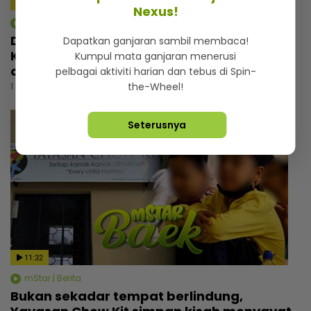
Nexus!
mStar | Berita
Dikecam kerana status ibu tunggal, Ayu
Dapatkan ganjaran sambil membaca!
Kepoh pilih abaikan... “Kadang-kadang
Kumpul mata ganjaran menerusi
orang cakap patutlah bercerai”
pelbagai aktiviti harian dan tebus di Spin-
the-Wheel!
1 hari lalu
Seterusnya
11:32
mStar | Berita
Bukan sekadar tempat berlindung,