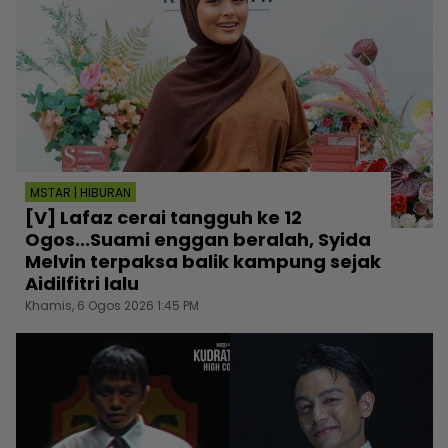
MSTAR | HIBURAN
[V] Lafaz cerai tangguh ke 12
Ogos...Suami enggan beralah, Syida
Melvin terpaksa balik kampung sejak
Aidilfitri lalu
Khamis, 6 Ogos 2026 1:45 PM