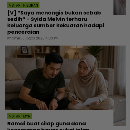
MSTAR | HIBURAN
[V] “Saya menangis bukan sebab
sedih“ - Syida Melvin terharu
keluarga sumber kekuatan hadapi
penceraian
Khamis, 6 Ogos 2026 4:30 PM
MSTAR | MYR
Ramai buat silap guna dana
kecemasan bayar cukai jalan,