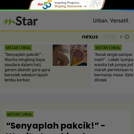
Urban. Versatil.
chevron_right
info
-
MSTAR | VIRAL
MSTAR | VIRAL
“Senyaplah pakcik!” -
“Awak single sampai
Wanita tengking bapa
mati!” - Lelaki ‘sumpa
saudara dalam hati,
wanita tak jumpa jod
geram disindir gara-gara
marah permintaan n
bersolek sebelum lapah
bermanja masa ‘datin
lembu korban
ditolak
MSTAR | VIRAL
“Senyaplah pakcik!” -