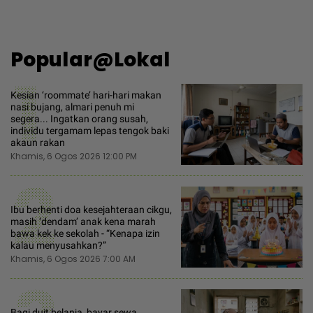
Popular@Lokal
1
Kesian ‘roommate’ hari-hari makan
nasi bujang, almari penuh mi
segera... Ingatkan orang susah,
individu tergamam lepas tengok baki
akaun rakan
Khamis, 6 Ogos 2026 12:00 PM
2
Ibu berhenti doa kesejahteraan cikgu,
masih ‘dendam’ anak kena marah
bawa kek ke sekolah - “Kenapa izin
kalau menyusahkan?”
Khamis, 6 Ogos 2026 7:00 AM
Bagi duit belanja, bayar sewa