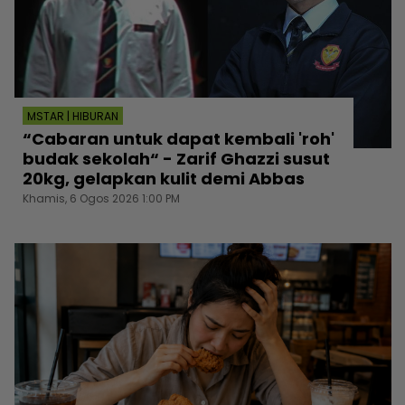
MSTAR | HIBURAN
“Cabaran untuk dapat kembali 'roh'
budak sekolah“ - Zarif Ghazzi susut
20kg, gelapkan kulit demi Abbas
Khamis, 6 Ogos 2026 1:00 PM