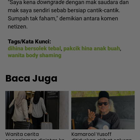
"Saya kena
downgrade
dengan mak saudara dan
mak saya sendiri sebab bersiap cantik-cantik.
Sumpah tak faham," demikian antara komen
netizen.
Tags/Kata Kunci:
dihina bersolek tebal
,
pakcik hina anak buah
,
wanita body shaming
Baca Juga
Wanita cerita
Kamarool Yusoff