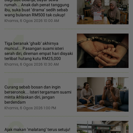
3
rumah... Anak dah penat tanggung
ibu, suka buat ‘drama‘ sedih sebab
wang bulanan RM500 tak cukup!
Khamis, 6 Ogos 2026 10:00 AM
4
Tiga beranak ‘ghaib‘ akhirnya
muncul... Pasangan suami isteri
serah diri, direman empat hari disyaki
terlibat hutang kutu RM25,000
Khamis, 6 Ogos 2026 10:30 AM
5
Curang sebab bosan dan ingin
berseronok... Isteri tergamam suami
minta ikhlaskan diri, jangan
berdendam
Khamis, 6 Ogos 2026 1:00 PM
Ajak makan ‘malatang’ terus setuju!