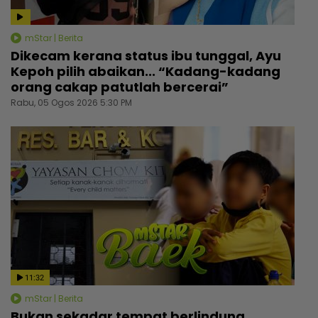
mStar | Berita
Dikecam kerana status ibu tunggal, Ayu
Kepoh pilih abaikan... “Kadang-kadang
orang cakap patutlah bercerai”
Rabu, 05 Ogos 2026 5:30 PM
11:32
mStar | Berita
Bukan sekadar tempat berlindung,