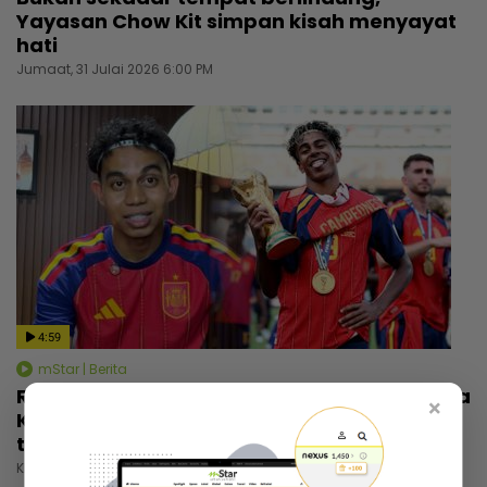
Yayasan Chow Kit simpan kisah menyayat
hati
Jumaat, 31 Julai 2026 6:00 PM
4:59
mStar | Berita
Rezeki wajah seiras Lamine Yamal, pemuda
×
Kelantan tak sia-siakan peluang... Banyak
tawaran reviu, ramai nak bergambar
Khamis, 30 Julai 2026 5:00 PM