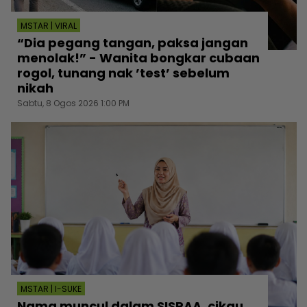
MSTAR | VIRAL
“Dia pegang tangan, paksa jangan
menolak!” - Wanita bongkar cubaan
rogol, tunang nak ’test’ sebelum
nikah
Sabtu, 8 Ogos 2026 1:00 PM
MSTAR | I-SUKE
Nama muncul dalam SISPAA, cikgu