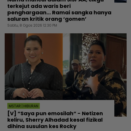
terkejut ada waris beri
penghargaan... Ramai sangka hanya
saluran kritik orang ‘gomen’
Sabtu, 8 Ogos 2026 12:30 PM
MSTAR | HIBURAN
[V] “Saya pun emosilah“ - Netizen
keliru, Sherry Alhadad kesal fizikal
dihina susulan kes Rocky