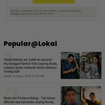
Dengan menekan butang mendaftar, anda kini bersetuju
dengan
peraturan dan terma
kami.
Popular@Lokal
1
“Akak belanja air, boleh la sayang” -
Ibu tunggal hantar foto tayang dada,
cubaan goda mekanik minta diskaun
‘timing belt’
Sabtu, 8 Ogos 2026 10:00 AM
2
Shah cari Firdaus Wong… Tak tahan
difitnah kes kematian anjing Rocky,