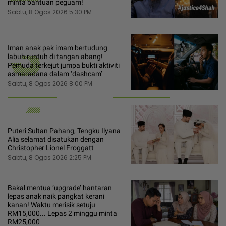
minta bantuan peguam!
Sabtu, 8 Ogos 2026 5:30 PM
3
Iman anak pak imam bertudung
labuh runtuh di tangan abang!
Pemuda terkejut jumpa bukti aktiviti
asmaradana dalam ‘dashcam’
Sabtu, 8 Ogos 2026 8:00 PM
4
Puteri Sultan Pahang, Tengku Ilyana
Alia selamat disatukan dengan
Christopher Lionel Froggatt
Sabtu, 8 Ogos 2026 2:25 PM
5
Bakal mentua ‘upgrade’ hantaran
lepas anak naik pangkat kerani
kanan! Waktu merisik setuju
RM15,000... Lepas 2 minggu minta
RM25,000