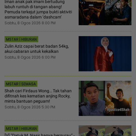
Iman anak pak imam bertudung
labuh runtuh di tangan abang!
Pemuda terkejut jumpa bukti aktiviti
asmaradana dalam ‘dashcam’
Sabtu, 8 Ogos 2026 8:00 PM
MSTAR | HIBURAN
Zulin Aziz capai berat badan 54kg,
akui cabaran untuk kekalkan
Sabtu, 8 Ogos 2026 6:00 PM
MSTAR | SEMASA
Shah cari Firdaus Wong… Tak tahan
difitnah kes kematian anjing Rocky,
minta bantuan peguam!
Sabtu, 8 Ogos 2026 5:30 PM
MSTAR | HIBURAN
[V] “Datuk M. Nasir hanya bergurau“ -