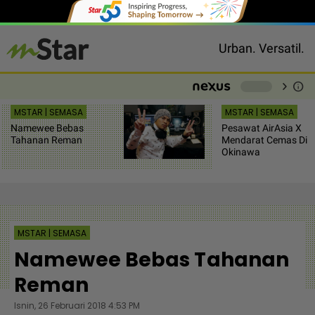
Urban. Versatil.
chevron_right
info
-
MSTAR | SEMASA
MSTAR | SEMASA
Namewee Bebas
Pesawat AirAsia X
Tahanan Reman
Mendarat Cemas Di
Okinawa
MSTAR | SEMASA
Namewee Bebas Tahanan
Reman
Isnin, 26 Februari 2018 4:53 PM