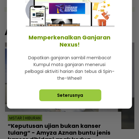
Artikel Lain
Memperkenalkan Ganjaran
Nexus!
Dapatkan ganjaran sambil membaca!
Kumpul mata ganjaran menerusi
pelbagai aktiviti harian dan tebus di Spin-
the-Wheel!
Seterusnya
MSTAR | HIBURAN
“Keputusan ujian bukan kanser
tulang“ - Amyza Aznan buntu jenis