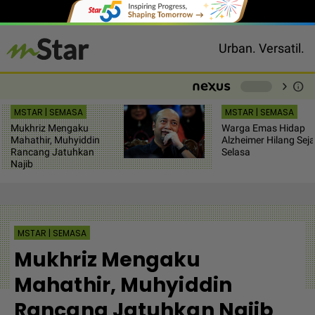
Urban. Versatil.
chevron_right
info
-
MSTAR | SEMASA
MSTAR | SEMASA
Mukhriz Mengaku
Warga Emas Hidap
Mahathir, Muhyiddin
Alzheimer Hilang Sej
Rancang Jatuhkan
Selasa
Najib
MSTAR | SEMASA
Mukhriz Mengaku
Mahathir, Muhyiddin
Rancang Jatuhkan Najib