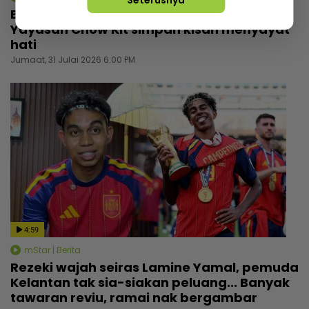
Seterusnya
Bukan sekadar tempat berlindung,
Yayasan Chow Kit simpan kisah menyayat
hati
Jumaat, 31 Julai 2026 6:00 PM
4:59
mStar | Berita
Rezeki wajah seiras Lamine Yamal, pemuda
Kelantan tak sia-siakan peluang... Banyak
tawaran reviu, ramai nak bergambar