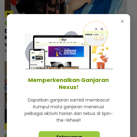
×
mStar | Berita
Dikecam kerana status ibu tunggal, Ayu
Kepoh pilih abaikan... “Kadang-kadang
orang cakap patutlah bercerai”
Rabu, 05 Ogos 2026 5:30 PM
Memperkenalkan Ganjaran
Nexus!
Dapatkan ganjaran sambil membaca!
Kumpul mata ganjaran menerusi
pelbagai aktiviti harian dan tebus di Spin-
the-Wheel!
11:32
mStar | Berita