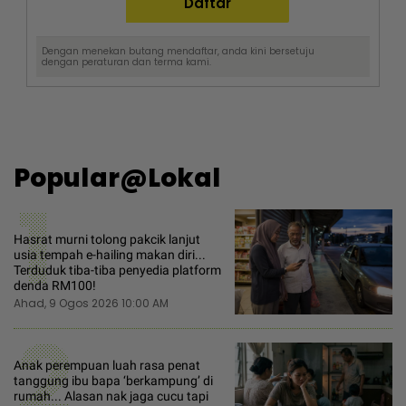
Dengan menekan butang mendaftar, anda kini bersetuju
dengan
peraturan dan terma
kami.
Popular@Lokal
1
Hasrat murni tolong pakcik lanjut
usia tempah e-hailing makan diri...
Terduduk tiba-tiba penyedia platform
denda RM100!
Ahad, 9 Ogos 2026 10:00 AM
2
Anak perempuan luah rasa penat
tanggung ibu bapa ‘berkampung’ di
rumah... Alasan nak jaga cucu tapi