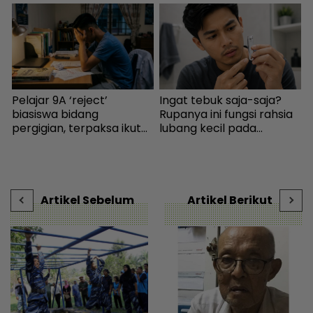
Pelajar 9A ‘reject’
Ingat tebuk saja-saja?
I
,
biasiswa bidang
Rupanya ini fungsi rahsia
pergigian, terpaksa ikut
lubang kecil pada
k
selera mak ayah jadi
pengetip kuku... Sudah
b
cikgu sekolah - “Usaha
wujud sejak 145 tahun
saya hanya sia-sia” - Viral
lalu! - I-suke | mStar
| mStar
Artikel Sebelum
Artikel Berikut