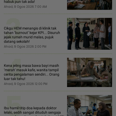
habuk pun tak ada!
Ahad, 9 Ogos 2026 7:00 AM
3
Cikgu HEM menangis di klinik tak
tahan ‘burnout’ kejar KPI... Disuruh
jejak rumah murid malas, pujuk
datang sekolah!
Ahad, 9 Ogos 2026 2:00 PM
4
Kena jeling masa bawa bayi masih
‘merah’ masuk kafe, wanita tampil
cerita pengalaman sendiri... Orang
luar tak tahu!
Ahad, 9 Ogos 2026 12:00 PM
5
Ibu hamil titip doa kepada doktor
lelaki, sedih sangat dituduh sengaja