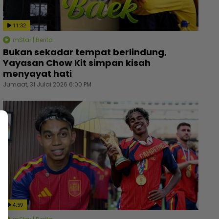
11:32
mStar | Berita
Bukan sekadar tempat berlindung,
Yayasan Chow Kit simpan kisah
menyayat hati
Jumaat, 31 Julai 2026 6:00 PM
sian ‘roommate’ hari-hari makan nasi bujang,
Wanita
mari penuh mi segera... Ingatkan orang susah,
kastam
dividu tergamam lepas tengok baki akaun rakan -
sebaik
ral | mStar
4:59