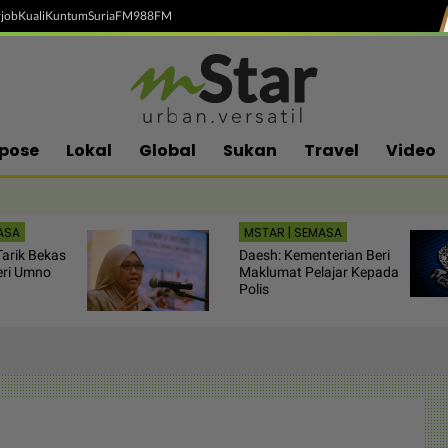
job
Kuali
Kuntum
SuriaFM
988FM
pose
Lokal
Global
Sukan
Travel
Video
ASA
MSTAR | SEMASA
arik Bekas
Daesh: Kementerian Beri
eri Umno
Maklumat Pelajar Kepada
Polis