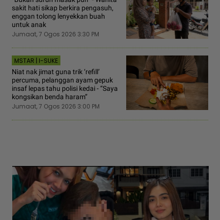
sakit hati sikap berkira pengasuh,
enggan tolong lenyekkan buah
untuk anak
Jumaat, 7 Ogos 2026 3:30 PM
MSTAR | I-SUKE
Niat nak jimat guna trik ‘refill’
percuma, pelanggan ayam gepuk
insaf lepas tahu polisi kedai - “Saya
kongsikan benda haram”
Jumaat, 7 Ogos 2026 3:00 PM