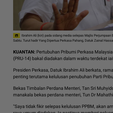
Ibrahim Ali (kiri) pada sidang media selepas Majlis Perjumpa
Sabtu. Turut hadir Yang Dipertua Perkasa Pahang, Datuk Zainal Hass
KUANTAN:
Pertubuhan Pribumi Perkasa Malaysia
(PRU-14) bakal diadakan dalam waktu terdekat ia
Presiden Perkasa, Datuk Ibrahim Ali berkata, ram
penting terutama kelulusan penubuhan Parti Prib
Bekas Timbalan Perdana Menteri, Tan Sri Muhyidd
manakala bekas perdana menteri, Tun Dr Mahath
"Saya tidak fikir selepas kelulusan PPBM, akan am
raya umum diadakan. Ia pastinya memberi peluan