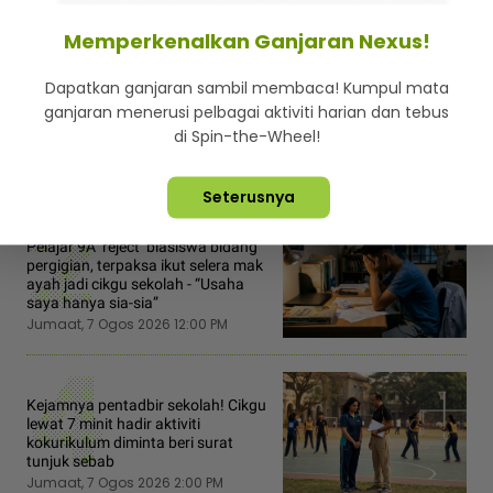
PPBM Cuba Tarik Bekas
Anggota Puteri Umno
Memperkenalkan Ganjaran Nexus!
Ahad, 11 September 2016 7:37 AM
Dapatkan ganjaran sambil membaca! Kumpul mata
ganjaran menerusi pelbagai aktiviti harian dan tebus
di Spin-the-Wheel!
2
Seterusnya
Pelajar 9A ‘reject’ biasiswa bidang
pergigian, terpaksa ikut selera mak
ayah jadi cikgu sekolah - “Usaha
saya hanya sia-sia”
Jumaat, 7 Ogos 2026 12:00 PM
4
Kejamnya pentadbir sekolah! Cikgu
lewat 7 minit hadir aktiviti
kokurikulum diminta beri surat
tunjuk sebab
Jumaat, 7 Ogos 2026 2:00 PM