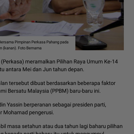
an Bersama Pimpinan Perkasa Pahang pada
an (kanan). Foto Bernama
 (Perkasa) meramalkan Pilihan Raya Umum Ke-14
itu antara Mei dan Jun tahun depan.
alan tersebut dibuat berdasarkan beberapa faktor
umi Bersatu Malaysia (PPBM) baru-baru ini.
in Yassin berperanan sebagai presiden parti,
ir Mohamad pengerusi.
bil masa setahun atau dua tahun lagi baharu pilihan
g kepada parti baharu itu untuk mengumpul