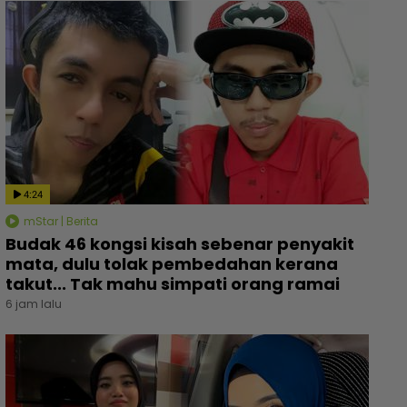
4:24
mStar | Berita
Budak 46 kongsi kisah sebenar penyakit
mata, dulu tolak pembedahan kerana
takut... Tak mahu simpati orang ramai
6 jam lalu