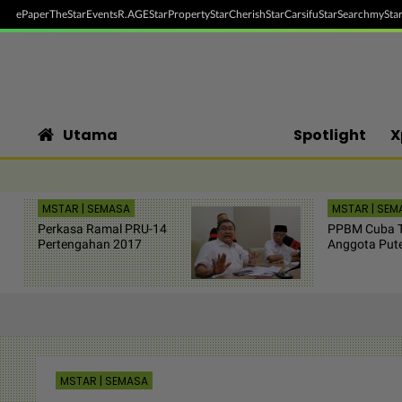
ePaper
TheStar
Events
R.AGE
StarProperty
StarCherish
StarCarsifu
StarSearch
myStar
Utama
Spotlight
X
MSTAR | SEMASA
MSTAR | SEM
Perkasa Ramal PRU-14
PPBM Cuba T
Pertengahan 2017
Anggota Put
MSTAR | SEMASA