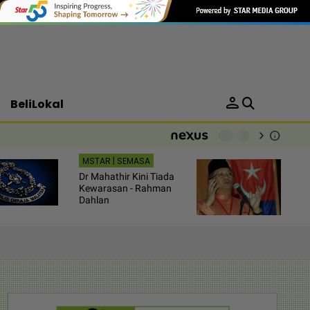
person
BeliLokal
chevron_right
info
-
MSTAR | SEMASA
Dr Mahathir Kini Tiada
Kewarasan - Rahman
Dahlan