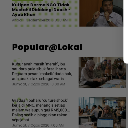
Kutipan Derma NGO Tidak
Mustahil Didalangi Daesh -
Ayob Khan
Ahad, 11 September 2016 8:33 AM
Popular@Lokal
1
Kubur ayah masih ‘merah’, ibu
saudara pula sibuk fasal harta...
Peguam pesan ‘makcik’ tiada hak,
ada anak lelaki sebagai waris
Jumaat, 7 Ogos 2026 10:00 AM
3
Graduan baharu ‘culture shock’
kerja di MNC, menangis setiap
malam walaupun gaji RM5,000...
Paling sedih dipinggirkan rakan
sepejabat
Jumaat, 7 Ogos 2026 7:00 AM