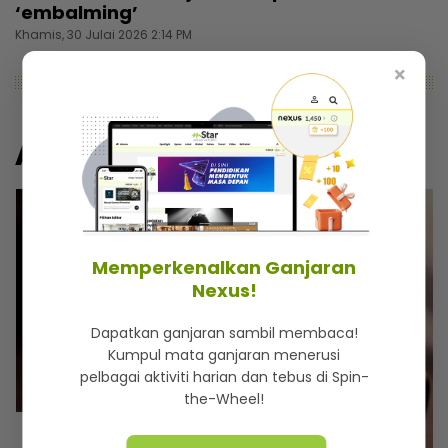
‘embalming’
Khamis, 30 Julai 2026 2:14 PM
×
Artikel Lain
Memperkenalkan Ganjaran
Nexus!
Dapatkan ganjaran sambil membaca!
Kumpul mata ganjaran menerusi
pelbagai aktiviti harian dan tebus di Spin-
the-Wheel!
MSTAR | DUNIA