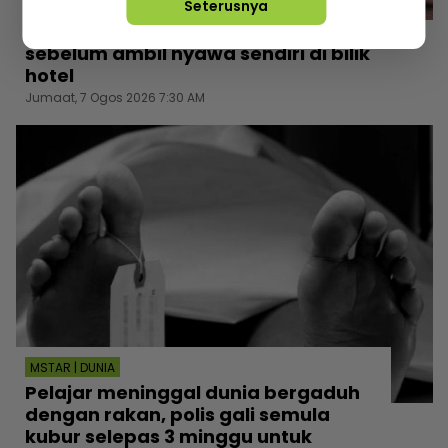
Seterusnya
Bahana kalah judi... Akauntan sedut
gas helium, tinggal nota terakhir
sebelum ambil nyawa sendiri di bilik
hotel
Jumaat, 7 Ogos 2026 7:30 AM
MSTAR | DUNIA
Pelajar meninggal dunia bergaduh
dengan rakan, polis gali semula
kubur selepas 3 minggu untuk