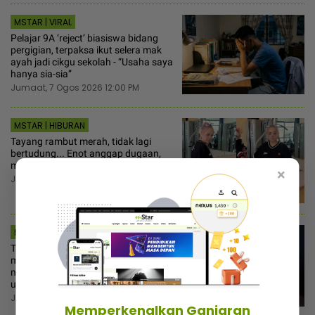
MSTAR | VIRAL
Pelajar 9A ‘reject’ biasiswa bidang
pergigian, terpaksa ikut selera mak
ayah jadi cikgu sekolah - “Usaha saya
hanya sia-sia”
Jumaat, 7 Ogos 2026 12:00 PM
MSTAR | HIBURAN
Tayang rambut merah, tidak lagi
bertudung... Enot anggap dugaan,
minta netizen doa baik-baik
×
Jumaat, 7 Ogos 2026 11:30 AM
MSTAR | I-SUKE
Taksub isu Rocky, sanggup sebar
maklumat peribadi... Peguam minta
netizen hati-hati, jangan langgar
undang-undang kerana emosi
Jumaat, 7 Ogos 2026 11:30 AM
Memperkenalkan Ganjaran