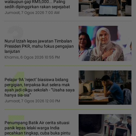
walaupun gaji RM5,000... Paling
sedih dipinggirkan rakan sepejabat
Jumaat, 7 Ogos 2026 7:00 AM
3
Nurul Izzah lepas jawatan Timbalan
Presiden PKR, mahu fokus pengajian
lanjutan
Khamis, 6 Ogos 2026 10:55 PM
4
Pelajar 9A ‘reject’ biasiswa bidang
pergigian, terpaksa ikut selera mak
ayah jadi cikgu sekolah - “Usaha saya
hanya sia-sia”
Jumaat, 7 Ogos 2026 12:00 PM
5
Penumpang Batik Air cerita situasi
panik lepas lelaki warga India
pecahkan tingkap, cuba buka pintu