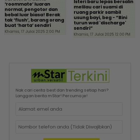
Isteri baru lepas bersalin
‘roommate’ luaran
melilau cari suami di
normal, pengotor dan
ruang parkir sambil
bebal luar biasa! Berak
usung bayi, beg - “Bini
tak ‘flush’, barang orang
turun wad 'discharge'
buat ‘harta’ sendiri
sendiri”
Khamis, 17 Julai 2025 2:00 PM
Khamis, 17 Julai 2025 12:00 PM
Nak cari cerita best dan trending setiap hari?
Langgan berita mStar! Percuma je!