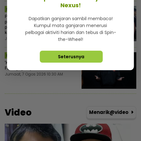
Nexus!
MSTAR | SEMASA
Penumpang Batik Air cerita situasi
Dapatkan ganjaran sambil membaca!
panik lepas lelaki warga India
Kumpul mata ganjaran menerusi
pecahkan tingkap, cuba buka pintu
pelbagai aktiviti harian dan tebus di Spin-
kecemasan ketika di udara!
Jumaat, 7 Ogos 2026 11:00 AM
the-Wheel!
MSTAR | HIBURAN
Seterusnya
‘Kudrat 1968‘ ubati kekecewaan Dai
Fuad gagal ujibakat filem terdahulu
Jumaat, 7 Ogos 2026 10:30 AM
Video
Menarik@video