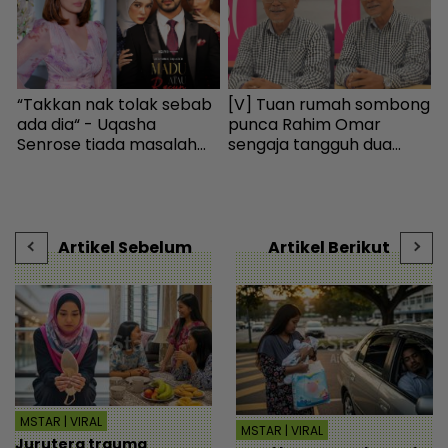
“Takkan nak tolak sebab
[V] Tuan rumah sombong
K
ada dia“ - Uqasha
punca Rahim Omar
h
m
Senrose tiada masalah
sengaja tangguh dua
a
bergandingan, hormat
tahun tak bayar sewa -
I
rezeki Aliff Aziz - Hiburan |
Hiburan | mStar
i
r
mStar
t
-
Artikel Sebelum
Artikel Berikut
MSTAR | VIRAL
MSTAR | VIRAL
Jurutera trauma