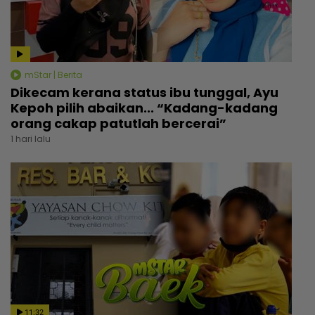
mStar | Berita
Dikecam kerana status ibu tunggal, Ayu
Kepoh pilih abaikan... “Kadang-kadang
orang cakap patutlah bercerai”
1 hari lalu
11:32