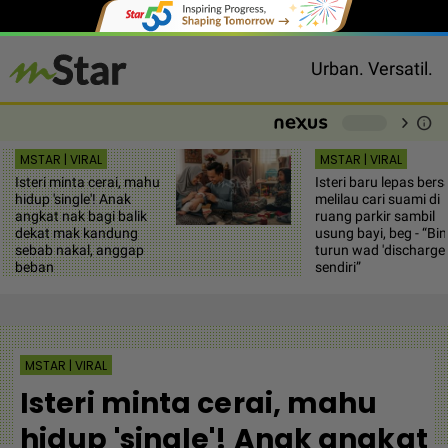
Urban. Versatil.
chevron_right
info
-
MSTAR | VIRAL
MSTAR | VIRAL
Isteri minta cerai, mahu
Isteri baru lepas bers
hidup 'single'! Anak
melilau cari suami di
angkat nak bagi balik
ruang parkir sambil
dekat mak kandung
usung bayi, beg - “Bin
sebab nakal, anggap
turun wad 'discharge'
beban
sendiri”
MSTAR | VIRAL
Isteri minta cerai, mahu
hidup 'single'! Anak angkat