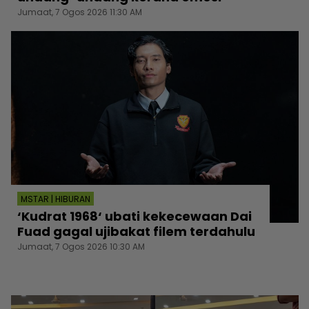
Jumaat, 7 Ogos 2026 11:30 AM
MSTAR | HIBURAN
‘Kudrat 1968‘ ubati kekecewaan Dai
Fuad gagal ujibakat filem terdahulu
Jumaat, 7 Ogos 2026 10:30 AM