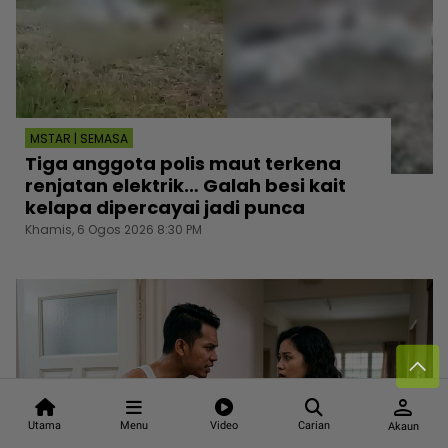
MSTAR | SEMASA
Tiga anggota polis maut terkena
renjatan elektrik… Galah besi kait
kelapa dipercayai jadi punca
Khamis, 6 Ogos 2026 8:30 PM
person
Utama
Menu
Video
Carian
Akaun