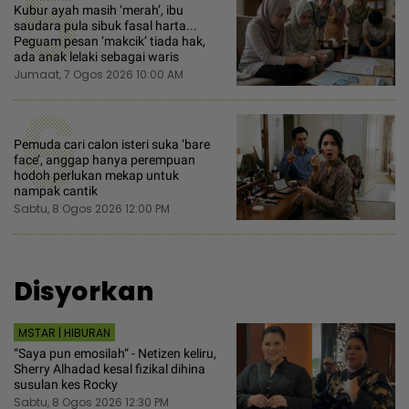
5
Kubur ayah masih ‘merah’, ibu
saudara pula sibuk fasal harta...
Peguam pesan ‘makcik’ tiada hak,
ada anak lelaki sebagai waris
Jumaat, 7 Ogos 2026 10:00 AM
6
Pemuda cari calon isteri suka ‘bare
face’, anggap hanya perempuan
hodoh perlukan mekap untuk
nampak cantik
Sabtu, 8 Ogos 2026 12:00 PM
Disyorkan
MSTAR | HIBURAN
“Saya pun emosilah“ - Netizen keliru,
Sherry Alhadad kesal fizikal dihina
susulan kes Rocky
Sabtu, 8 Ogos 2026 12:30 PM