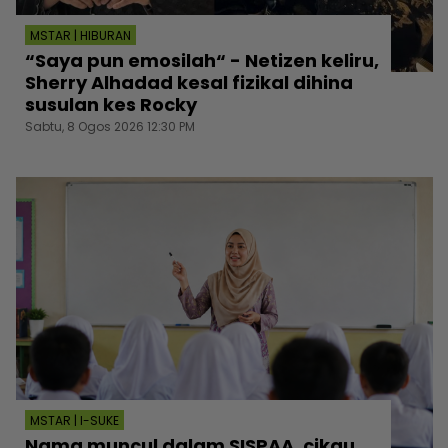
MSTAR | HIBURAN
“Saya pun emosilah“ - Netizen keliru,
Sherry Alhadad kesal fizikal dihina
susulan kes Rocky
Sabtu, 8 Ogos 2026 12:30 PM
MSTAR | I-SUKE
Nama muncul dalam SISPAA, cikgu