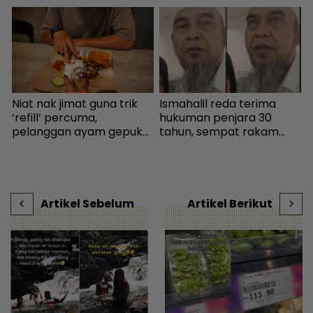
Niat nak jimat guna trik
Ismahalil reda terima
K
i
‘refill’ percuma,
hukuman penjara 30
‘
pelanggan ayam gepuk
tahun, sempat rakam
s
h
insaf lepas tahu polisi
video terakhir ucap
P
|
kedai - “Saya kongsikan
terima kasih - Sensasi |
t
benda haram” - I-suke |
mStar
s
mStar
Artikel Sebelum
Artikel Berikut