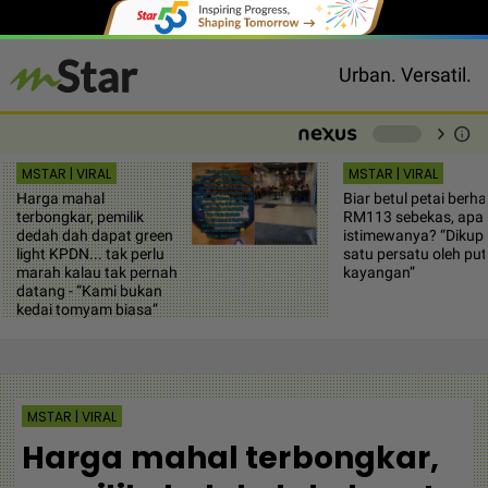
Urban. Versatil.
chevron_right
info
-
MSTAR | VIRAL
MSTAR | VIRAL
Harga mahal
Biar betul petai berh
terbongkar, pemilik
RM113 sebekas, apa
dedah dah dapat green
istimewanya? “Dikup
light KPDN... tak perlu
satu persatu oleh put
marah kalau tak pernah
kayangan”
datang - “Kami bukan
kedai tomyam biasa”
MSTAR | VIRAL
Harga mahal terbongkar,