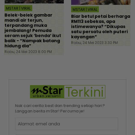
MSTAR | VIRAL
MSTAR | VIRAL
Belek-belek gambar
Biar betul petai berharga
mandi air terjun,
RM113 sebekas, apa
terpandang muka
istimewanya? “Dikupas
jembalang! Pemuda
satu persatu oleh puteri
seram sejuk ‘benda’ ikut
kayangan”
balik - “Nampak batang
Rabu, 24 Mei 2023 3:30 PM
hidung dia”
Rabu, 24 Mei 2023 8:00 PM
Nak cari cerita best dan trending setiap hari?
Langgan berita mStar! Percuma je!