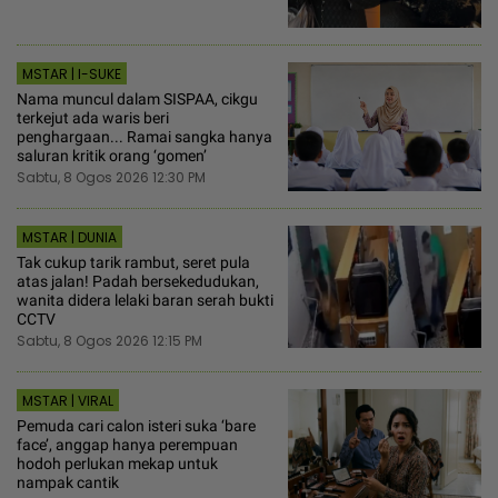
MSTAR | I-SUKE
Nama muncul dalam SISPAA, cikgu
terkejut ada waris beri
penghargaan... Ramai sangka hanya
saluran kritik orang ‘gomen’
Sabtu, 8 Ogos 2026 12:30 PM
MSTAR | DUNIA
Tak cukup tarik rambut, seret pula
atas jalan! Padah bersekedudukan,
wanita didera lelaki baran serah bukti
CCTV
Sabtu, 8 Ogos 2026 12:15 PM
MSTAR | VIRAL
Pemuda cari calon isteri suka ‘bare
face’, anggap hanya perempuan
hodoh perlukan mekap untuk
nampak cantik