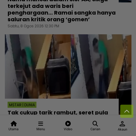
terkejut ada waris beri
penghargaan... Ramai sangka hanya
saluran kritik orang ‘gomen’
Sabtu, 8 Ogos 2026 12:30 PM
MSTAR | DUNIA
Tak cukup tarik rambut, seret pula
atas jalan! Padah bersekedudukan,
person
wanita didera lelaki baran serah
Utama
Menu
Video
Carian
Akaun
bukti CCTV