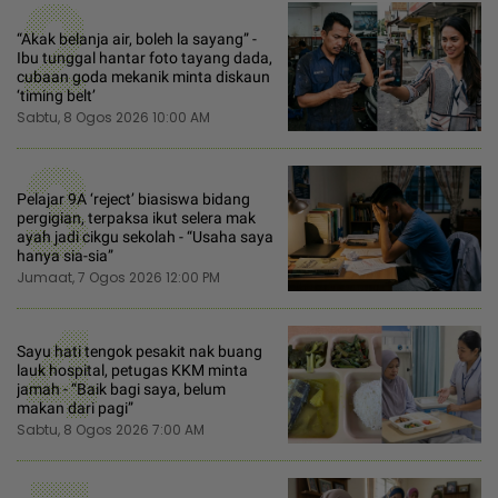
2
“Akak belanja air, boleh la sayang” -
Ibu tunggal hantar foto tayang dada,
cubaan goda mekanik minta diskaun
‘timing belt’
Sabtu, 8 Ogos 2026 10:00 AM
3
Pelajar 9A ‘reject’ biasiswa bidang
pergigian, terpaksa ikut selera mak
ayah jadi cikgu sekolah - “Usaha saya
hanya sia-sia”
Jumaat, 7 Ogos 2026 12:00 PM
4
Sayu hati tengok pesakit nak buang
lauk hospital, petugas KKM minta
jamah - “Baik bagi saya, belum
makan dari pagi”
Sabtu, 8 Ogos 2026 7:00 AM