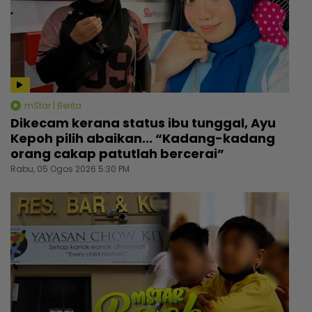
mStar | Berita
Dikecam kerana status ibu tunggal, Ayu
Kepoh pilih abaikan... “Kadang-kadang
orang cakap patutlah bercerai”
Rabu, 05 Ogos 2026 5:30 PM