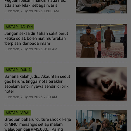
Peguam pesan ‘makcik’ tiada hak,
ada anak lelaki sebagai waris
Jumaat, 7 Ogos 2026 10:00 AM
MSTAR | AD-DIN
Jangan seksa diri tahan sakit perut
ketika solat, boleh niat mufarakah
‘berpisah’ daripada imam
Jumaat, 7 Ogos 2026 9:30 AM
MSTAR | DUNIA
Bahana kalah judi... Akauntan sedut
gas helium, tinggal nota terakhir
sebelum ambil nyawa sendiri di bilik
hotel
Jumaat, 7 Ogos 2026 7:30 AM
MSTAR | VIRAL
Graduan baharu ‘culture shock’ kerja
di MNC, menangis setiap malam
walaupun gaji RM5,000... Paling