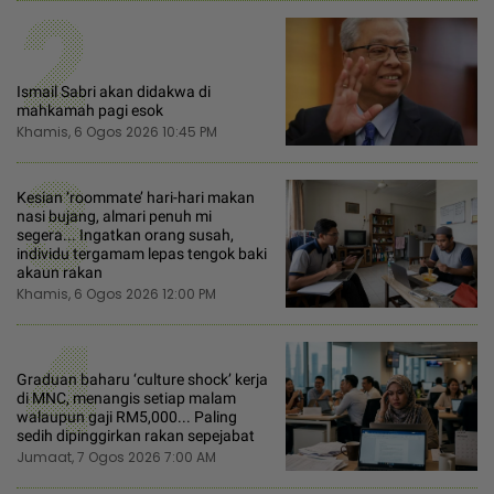
2
Ismail Sabri akan didakwa di
mahkamah pagi esok
Khamis, 6 Ogos 2026 10:45 PM
3
Kesian ‘roommate’ hari-hari makan
nasi bujang, almari penuh mi
segera... Ingatkan orang susah,
individu tergamam lepas tengok baki
akaun rakan
Khamis, 6 Ogos 2026 12:00 PM
4
Graduan baharu ‘culture shock’ kerja
di MNC, menangis setiap malam
walaupun gaji RM5,000... Paling
sedih dipinggirkan rakan sepejabat
Jumaat, 7 Ogos 2026 7:00 AM