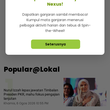
Nexus!
Dapatkan ganjaran sambil membaca!
Kumpul mata ganjaran menerusi
pelbagai aktiviti harian dan tebus di Spin-
the-Wheel!
Dengan menekan butang mendaftar, anda kini bersetuju
dengan
peraturan dan terma
kami.
Seterusnya
Popular@Lokal
1
Nurul Izzah lepas jawatan Timbalan
Presiden PKR, mahu fokus pengajian
lanjutan
Khamis, 6 Ogos 2026 10:55 PM