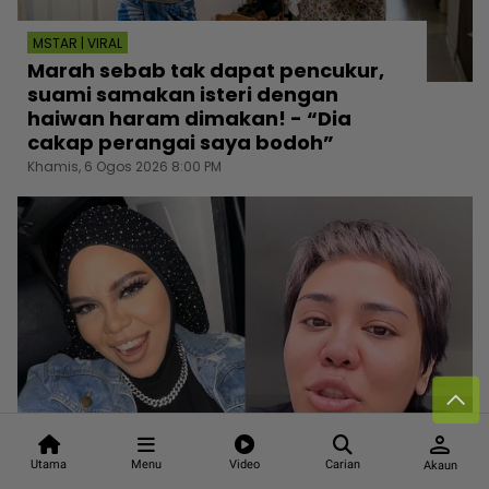
MSTAR | VIRAL
Marah sebab tak dapat pencukur,
suami samakan isteri dengan
haiwan haram dimakan! - “Dia
cakap perangai saya bodoh”
Khamis, 6 Ogos 2026 8:00 PM
person
MSTAR | HIBURAN
Utama
Menu
Video
Carian
Akaun