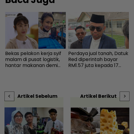
Baca Juga
b
Bekas pelakon kerja syif
Perdaya jual tanah, Datuk
K
malam di pusat logistik,
Red diperintah bayar
d
hantar makanan demi
RM1.57 juta kepada 17
j
kelangsungan hidup -
pembeli - Hiburan |
H
 |
Bintang Global | mStar
mStar
Artikel Sebelum
Artikel Berikut