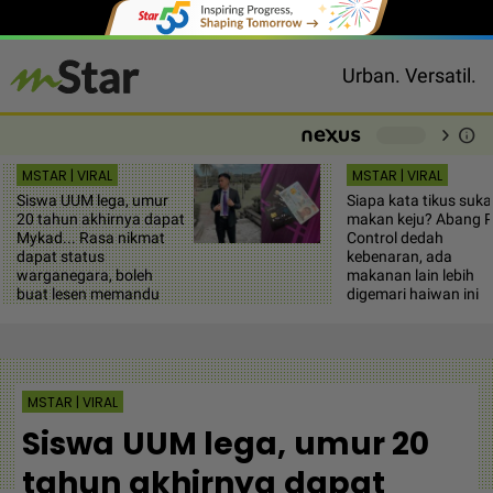
Urban. Versatil.
chevron_right
info
-
MSTAR | VIRAL
MSTAR | VIRAL
Siswa UUM lega, umur
Siapa kata tikus suka
20 tahun akhirnya dapat
makan keju? Abang P
Mykad... Rasa nikmat
Control dedah
dapat status
kebenaran, ada
warganegara, boleh
makanan lain lebih
buat lesen memandu
digemari haiwan ini
MSTAR | VIRAL
Siswa UUM lega, umur 20
tahun akhirnya dapat