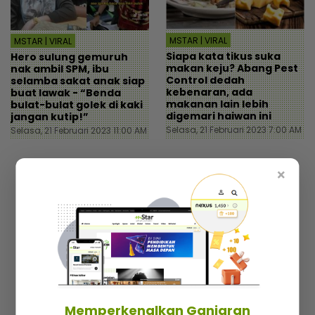
MSTAR | VIRAL
MSTAR | VIRAL
Siapa kata tikus suka
Hero sulung gemuruh
makan keju? Abang Pest
nak ambil SPM, ibu
Control dedah
selamba sakat anak siap
kebenaran, ada
buat lawak - “Benda
makanan lain lebih
bulat-bulat golek di kaki
digemari haiwan ini
jangan kutip!”
Selasa, 21 Februari 2023 7:00 AM
Selasa, 21 Februari 2023 11:00 AM
×
Nak cari cerita best dan trending setiap hari?
Langgan berita mStar! Percuma je!
Memperkenalkan Ganjaran