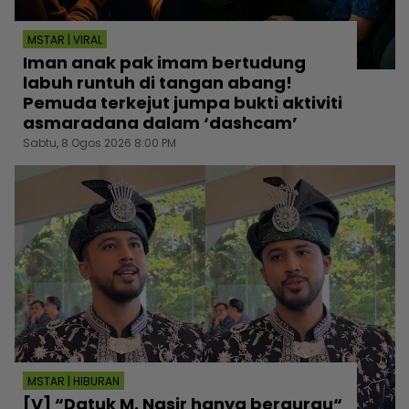
MSTAR | VIRAL
Iman anak pak imam bertudung
labuh runtuh di tangan abang!
Pemuda terkejut jumpa bukti aktiviti
asmaradana dalam ‘dashcam’
Sabtu, 8 Ogos 2026 8:00 PM
MSTAR | HIBURAN
[V] “Datuk M. Nasir hanya bergurau“