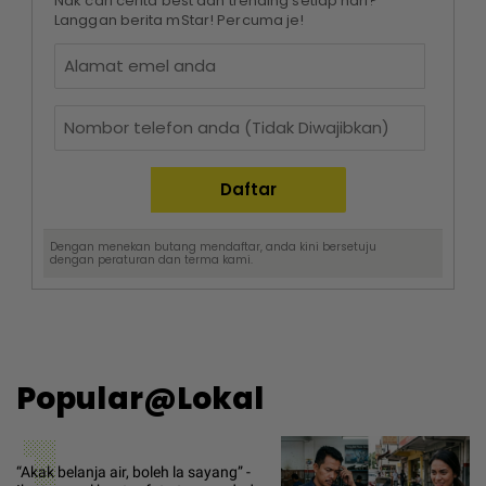
Nak cari cerita best dan trending setiap hari?
Langgan berita mStar! Percuma je!
Dengan menekan butang mendaftar, anda kini bersetuju
dengan
peraturan dan terma
kami.
Popular@Lokal
1
“Akak belanja air, boleh la sayang” -