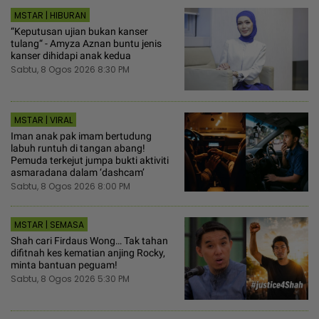
MSTAR | HIBURAN
“Keputusan ujian bukan kanser
tulang“ - Amyza Aznan buntu jenis
kanser dihidapi anak kedua
Sabtu, 8 Ogos 2026 8:30 PM
MSTAR | VIRAL
Iman anak pak imam bertudung
labuh runtuh di tangan abang!
Pemuda terkejut jumpa bukti aktiviti
asmaradana dalam ‘dashcam’
Sabtu, 8 Ogos 2026 8:00 PM
MSTAR | SEMASA
Shah cari Firdaus Wong… Tak tahan
difitnah kes kematian anjing Rocky,
minta bantuan peguam!
Sabtu, 8 Ogos 2026 5:30 PM