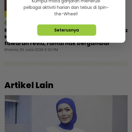
Kumpul mata ganjaran menerusi
pelbagai aktiviti harian dan tebus di Spin-
the-Wheel!
4:59
mStar | Berita
Rezeki wajah seiras Lamine Yamal, pemuda
Seterusnya
Kelantan tak sia-siakan peluang... Banyak
tawaran reviu, ramai nak bergambar
Khamis, 30 Julai 2026 5:00 PM
Artikel Lain