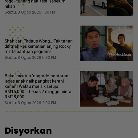
rogol, tunang nak ’test’ sebelum
nikah
Sabtu, 8 Ogos 2026 1:00 PM
5
Shah cari Firdaus Wong… Tak tahan
difitnah kes kematian anjing Rocky,
minta bantuan peguam!
Sabtu, 8 Ogos 2026 5:30 PM
6
Bakal mentua ‘upgrade’ hantaran
lepas anak naik pangkat kerani
kanan! Waktu merisik setuju
RM15,000... Lepas 2 minggu minta
RM25,000
Sabtu, 8 Ogos 2026 2:00 PM
Disyorkan