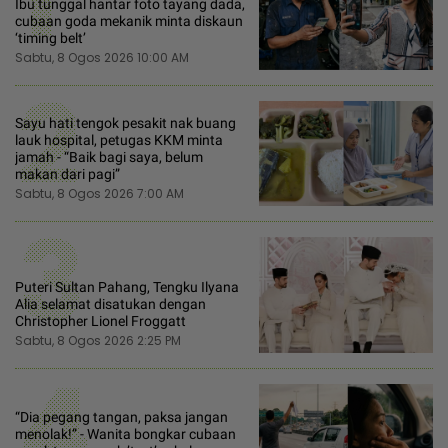
Ibu tunggal hantar foto tayang dada,
cubaan goda mekanik minta diskaun
‘timing belt’
Sabtu, 8 Ogos 2026 10:00 AM
2
Sayu hati tengok pesakit nak buang
lauk hospital, petugas KKM minta
jamah - “Baik bagi saya, belum
makan dari pagi”
Sabtu, 8 Ogos 2026 7:00 AM
3
Puteri Sultan Pahang, Tengku Ilyana
Alia selamat disatukan dengan
Christopher Lionel Froggatt
Sabtu, 8 Ogos 2026 2:25 PM
4
“Dia pegang tangan, paksa jangan
menolak!” - Wanita bongkar cubaan