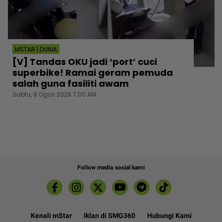
MSTAR | DUNIA
[V] Tandas OKU jadi ‘port’ cuci
superbike! Ramai geram pemuda
salah guna fasiliti awam
Sabtu, 8 Ogos 2026 7:00 AM
Follow media sosial kami
Kenali mStar
Iklan di SMG360
Hubungi Kami