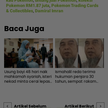
kad Pokemon
,
untung jual Pokemon
,
koleksi
Pokemon RM1.87 juta
,
Pokemon Trading Cards
& Collectibles
,
Damiral Imran
Baca Juga
Usung bayi 48 hari naik
Ismahalil reda terima
I
mahkamah syariah, isteri
hukuman penjara 30
.
nekad minta cerai lepas
tahun, sempat rakam
k
dituduh jadi punca nafkah
video terakhir ucap
b
s
mentua terputus - Viral |
terima kasih - Sensasi |
n
mStar
mStar
Artikel Sebelum
Artikel Berikut