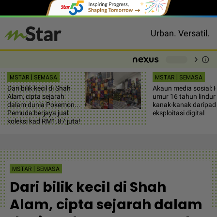
Urban. Versatil.
chevron_right
info
-
MSTAR | SEMASA
MSTAR | SEMASA
Dari bilik kecil di Shah
Akaun media sosial: 
Alam, cipta sejarah
umur 16 tahun lindun
dalam dunia Pokemon...
kanak-kanak daripad
Pemuda berjaya jual
eksploitasi digital
koleksi kad RM1.87 juta!
MSTAR | SEMASA
Dari bilik kecil di Shah
Alam, cipta sejarah dalam