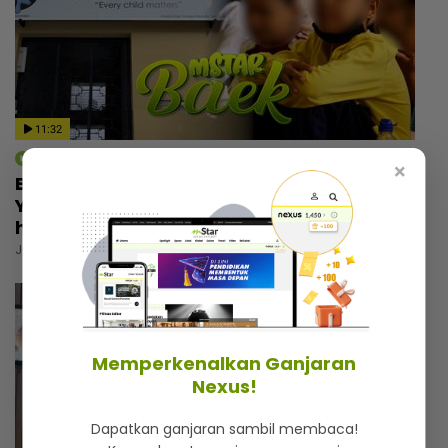
11:32
mStar | Berita
×
Bukan sekadar tempat berlindung,
Yayasan Chow Kit simpan kisah menyayat
hati
Jumaat, 31 Julai 2026 6:00 PM
Memperkenalkan Ganjaran
Nexus!
Dapatkan ganjaran sambil membaca!