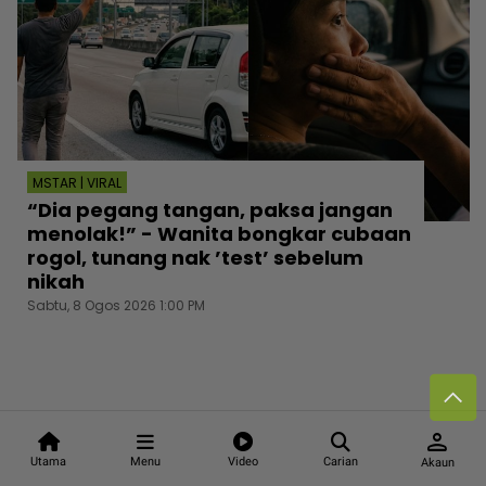
MSTAR | VIRAL
“Dia pegang tangan, paksa jangan
menolak!” - Wanita bongkar cubaan
rogol, tunang nak ’test’ sebelum
nikah
Sabtu, 8 Ogos 2026 1:00 PM
person
Follow media sosial kami
Utama
Menu
Video
Carian
Akaun