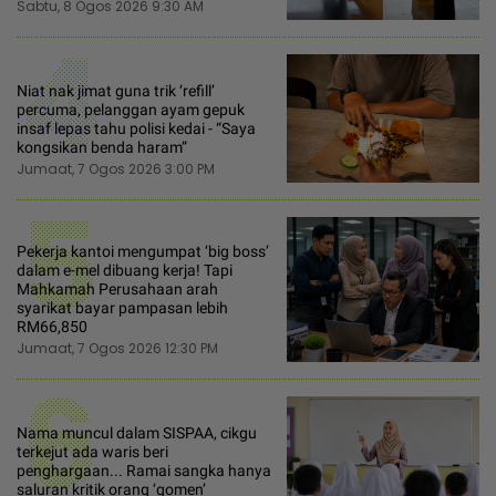
Sabtu, 8 Ogos 2026 9:30 AM
4
Niat nak jimat guna trik ‘refill’
percuma, pelanggan ayam gepuk
insaf lepas tahu polisi kedai - “Saya
kongsikan benda haram”
Jumaat, 7 Ogos 2026 3:00 PM
5
Pekerja kantoi mengumpat ‘big boss’
dalam e-mel dibuang kerja! Tapi
Mahkamah Perusahaan arah
syarikat bayar pampasan lebih
RM66,850
Jumaat, 7 Ogos 2026 12:30 PM
6
Nama muncul dalam SISPAA, cikgu
terkejut ada waris beri
penghargaan... Ramai sangka hanya
saluran kritik orang ‘gomen’