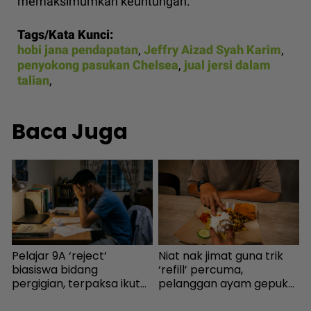
memaksimumkan keuntungan.
Tags/Kata Kunci:
hobi jana pendapatan
,
Jeffry Aizad Syah Karim
,
penyokong pasukan Chelsea
,
jual jersi dalam
talian
,
Baca Juga
Pelajar 9A ‘reject’
Niat nak jimat guna trik
“
biasiswa bidang
‘refill’ percuma,
s
pergigian, terpaksa ikut
pelanggan ayam gepuk
h
selera mak ayah jadi
insaf lepas tahu polisi