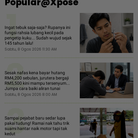
Popular@Xpose
1
Ingat tebuk saja-saja? Rupanya ini
fungsi rahsia lubang kecil pada
pengetip kuku... Sudah wujud sejak
145 tahun lalu!
Sabtu, 8 Ogos 2026 11:30 AM
2
Sesak nafas kena bayar hutang
RM4,200 sebulan, jurutera bergaji
RM5,500 kini mampu tersenyum...
Jumpa cara baiki aliran tunai
Sabtu, 8 Ogos 2026 8:00 AM
3
Sampai pejabat baru sedar lupa
pakai tudung! Ramai nak tahu trik
suami hantar naik motor tapi tak
kedut