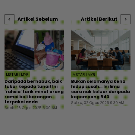
cikgu sekolah - “Usaha
kedai - “Saya kongsikan
m
saya hanya sia-sia” - Viral
benda haram” - I-suke |
b
| mStar
mStar
Artikel Sebelum
Artikel Berikut
MSTAR | MYR
MSTAR | MYR
Daripada berhabuk, baik
Bukan selamanya kena
tukar kepada tunai! Ini
hidup susah… Ini lima
'rahsia' tarik minat orang
cara nak keluar daripada
ramai beli barangan
kepompong B40
terpakai anda
Sabtu, 02 Ogos 2025 9:30 AM
Sabtu, 16 Ogos 2025 8:00 AM