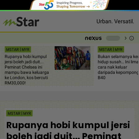
Urban. Versatil.
chevron_right
info
-
MSTAR | MYR
MSTAR | MYR
Rupanya hobi kumpul
Bukan selamanya ke
jersi boleh jadi duit...
hidup susah… Ini lima
Peminat Chelsea ini
cara nak keluar
mampu bawa keluarga
daripada kepompong
ke London, kos bercuti
B40
RM30,000!
MSTAR | MYR
Rupanya hobi kumpul jersi
boleh jadi duit... Peminat