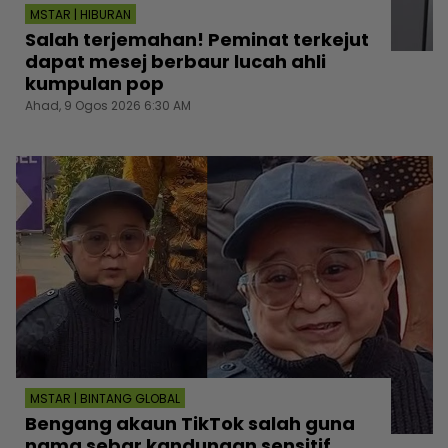
MSTAR | HIBURAN
Salah terjemahan! Peminat terkejut
dapat mesej berbaur lucah ahli
kumpulan pop
Ahad, 9 Ogos 2026 6:30 AM
MSTAR | BINTANG GLOBAL
Bengang akaun TikTok salah guna
nama sebar kandungan sensitif,