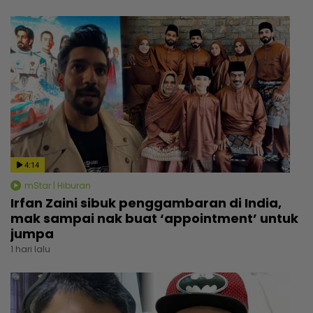
4:14
mStar | Hiburan
Irfan Zaini sibuk penggambaran di India,
mak sampai nak buat ‘appointment’ untuk
jumpa
1 hari lalu