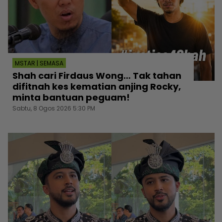
MSTAR | SEMASA
Shah cari Firdaus Wong… Tak tahan
difitnah kes kematian anjing Rocky,
minta bantuan peguam!
Sabtu, 8 Ogos 2026 5:30 PM