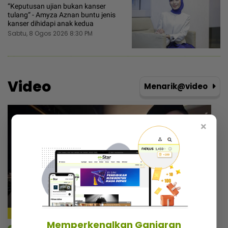
“Keputusan ujian bukan kanser
tulang“ - Amyza Aznan buntu jenis
kanser dihidapi anak kedua
Sabtu, 8 Ogos 2026 8:30 PM
Video
Menarik@video
×
Memperkenalkan Ganjaran