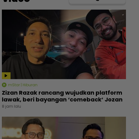
mStar | Hiburan
Zizan Razak rancang wujudkan platform
lawak, beri bayangan ‘comeback’ Jozan
8 jam lalu