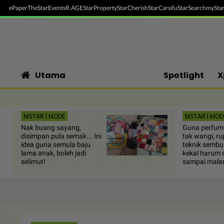
ePaper
TheStar
Events
R.AGE
StarProperty
StarCherish
StarCarsifu
StarSearch
myStar
Utama
Spotlight
X
MSTAR | MODE
MSTAR | MOD
Nak buang sayang,
Guna perfume
disimpan pula semak... Ini
tak wangi, r
idea guna semula baju
teknik sembur!
lama anak, boleh jadi
kekal harum d
selimut!
sampai mal