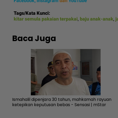
Facebook,
Instagram
dan
YouTube
Tags/Kata Kunci:
kitar semula pakaian terpakai
,
baju anak-anak
,
j
Baca Juga
Ismahalil dipenjara 30 tahun, mahkamah rayuan
h -
ketepikan keputusan bebas - Sensasi | mStar