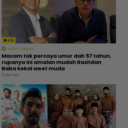
4:18
mStar | Hiburan
Macam tak percaya umur dah 57 tahun,
rupanya ini amalan mudah Rashdan
Baba kekal awet muda
11 jam lalu