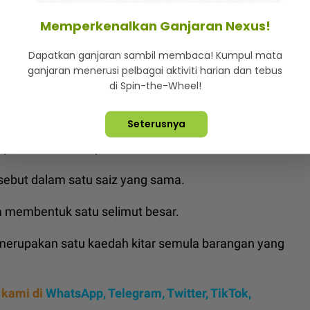
Memperkenalkan Ganjaran Nexus!
Dapatkan ganjaran sambil membaca! Kumpul mata
ang dijadikan selimut oleh Ain.
ganjaran menerusi pelbagai aktiviti harian dan tebus
di Spin-the-Wheel!
an setiap pakaian tersebut sebagai selimut yang
Seterusnya
but, pembuatan nampak mudah.
sebut dalam satu saiz yang sama.
a membentuk satu selimut besar.
 merupakan satu kaedah kitar semula barangan yang
 kami di
WhatsApp
,
Telegram,
Twitter,
TikTok,