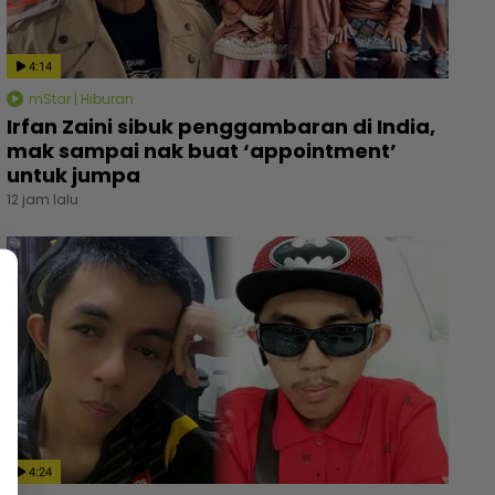
4:14
mStar | Hiburan
Irfan Zaini sibuk penggambaran di India,
mak sampai nak buat ‘appointment’
untuk jumpa
12 jam lalu
4:24