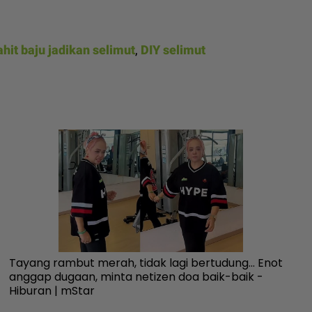
ahit baju jadikan selimut
,
DIY selimut
Tayang rambut merah, tidak lagi bertudung... Enot
[V
anggap dugaan, minta netizen doa baik-baik -
be
Hiburan | mStar
Ai