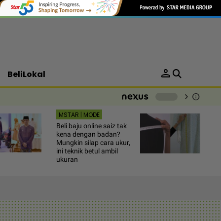
person
BeliLokal
chevron_right
info
-
MSTAR | MODE
Beli baju online saiz tak
kena dengan badan?
Mungkin silap cara ukur,
ini teknik betul ambil
ukuran