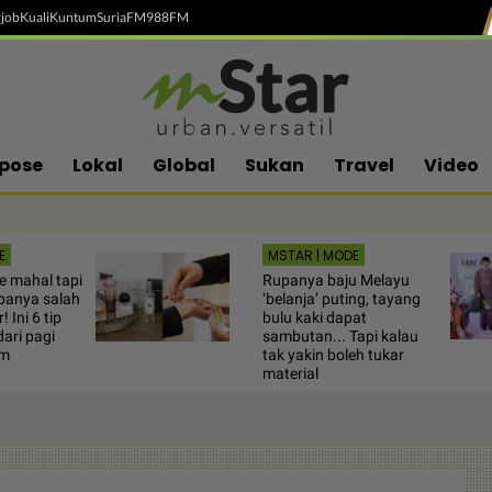
job
Kuali
Kuntum
SuriaFM
988FM
pose
Lokal
Global
Sukan
Travel
Video
E
MSTAR | MODE
 mahal tapi
Rupanya baju Melayu
upanya salah
‘belanja’ puting, tayang
 Ini 6 tip
bulu kaki dapat
ari pagi
sambutan... Tapi kalau
am
tak yakin boleh tukar
material