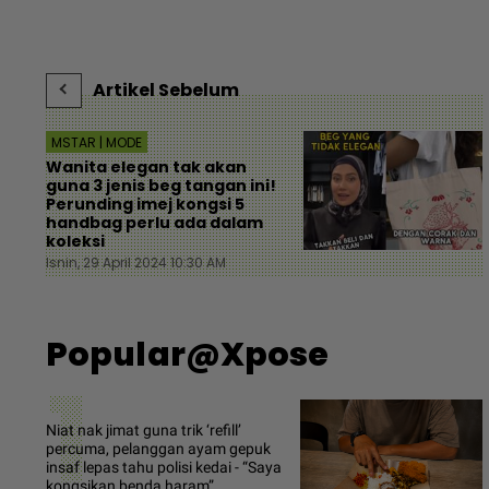
Artikel Sebelum
MSTAR | MODE
Wanita elegan tak akan
guna 3 jenis beg tangan ini!
Perunding imej kongsi 5
handbag perlu ada dalam
koleksi
Isnin, 29 April 2024 10:30 AM
Popular@Xpose
1
Niat nak jimat guna trik ‘refill’
percuma, pelanggan ayam gepuk
insaf lepas tahu polisi kedai - “Saya
kongsikan benda haram”