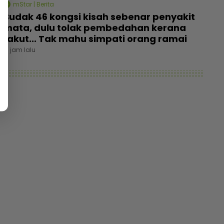
mStar | Berita
Budak 46 kongsi kisah sebenar penyakit
mata, dulu tolak pembedahan kerana
takut... Tak mahu simpati orang ramai
13 jam lalu