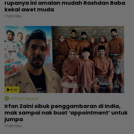
rupanya ini amalan mudah Rashdan Baba
kekal awet muda
1 hari lalu
4:14
mStar | Hiburan
Irfan Zaini sibuk penggambaran di India,
mak sampai nak buat ‘appointment’ untuk
jumpa
1 hari lalu