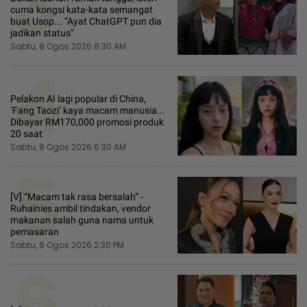
3
cuma kongsi kata-kata semangat
buat Usop... “Ayat ChatGPT pun dia
jadikan status”
Sabtu, 8 Ogos 2026 8:30 AM
4
Pelakon AI lagi popular di China,
‘Fang Taozi’ kaya macam manusia...
Dibayar RM170,000 promosi produk
20 saat
Sabtu, 8 Ogos 2026 6:30 AM
5
[V] “Macam tak rasa bersalah“ -
Ruhainies ambil tindakan, vendor
makanan salah guna nama untuk
pemasaran
Sabtu, 8 Ogos 2026 2:30 PM
6