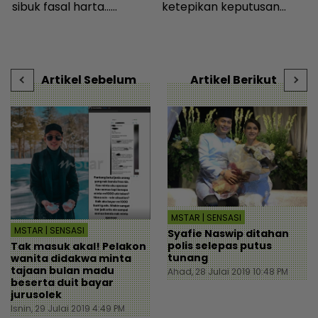
sibuk fasal harta...
ketepikan keputusan
E
h
Peguam pesan ‘makcik’
bebas - Sensasi | mStar
m
|
tiada hak, ada anak lelaki
b
sebagai waris - Viral |
mStar
Artikel Sebelum
Artikel Berikut
MSTAR | SENSASI
MSTAR | SENSASI
Syafie Naswip ditahan
polis selepas putus
Tak masuk akal! Pelakon
tunang
wanita didakwa minta
tajaan bulan madu
Ahad, 28 Julai 2019 10:48 PM
beserta duit bayar
jurusolek
Isnin, 29 Julai 2019 4:49 PM