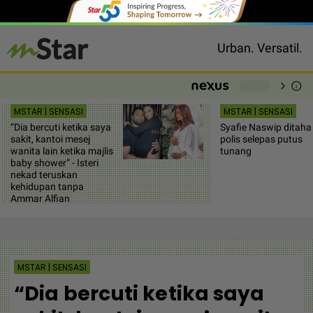
Urban. Versatil.
chevron_right
info
-
MSTAR | SENSASI
MSTAR | SENSASI
“Dia bercuti ketika saya
Syafie Naswip ditaha
sakit, kantoi mesej
polis selepas putus
wanita lain ketika majlis
tunang
baby shower” - Isteri
nekad teruskan
kehidupan tanpa
Ammar Alfian
MSTAR | SENSASI
“Dia bercuti ketika saya