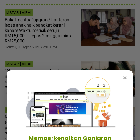
MSTAR | VIRAL
Bakal mentua ‘upgrade’ hantaran
lepas anak naik pangkat kerani
kanan! Waktu merisik setuju
RM15,000... Lepas 2 minggu minta
RM25,000
Sabtu, 8 Ogos 2026 2:00 PM
MSTAR | VIRAL
“Dia pegang tangan, paksa jangan
×
menolak!” - Wanita bongkar cubaan
rogol, tunang nak ’test’ sebelum
nikah
Sabtu, 8 Ogos 2026 1:00 PM
MSTAR | I-SUKE
Nama muncul dalam SISPAA, cikgu
terkejut ada waris beri
penghargaan... Ramai sangka hanya
saluran kritik orang ‘gomen’
Memperkenalkan Ganjaran
Sabtu, 8 Ogos 2026 12:30 PM