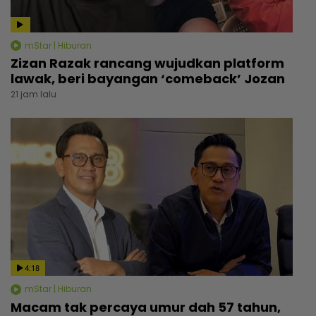
mStar | Hiburan
Zizan Razak rancang wujudkan platform
lawak, beri bayangan ‘comeback’ Jozan
21 jam lalu
4:18
mStar | Hiburan
Macam tak percaya umur dah 57 tahun,