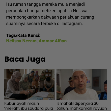
Isu rumah tangga mereka mula menjadi
perbualan hangat netizen apabila Nelissa
membongkarkan dakwaan perlakuan curang
suaminya secara terbuka di Instagram.
Tags/Kata Kunci:
Nelissa Nezam
,
Ammar Alfian
Baca Juga
Kubur ayah masih
Ismahalil dipenjara 30
i
‘merah’, ibu saudara pula
tahun, mahkamah rayuan
t