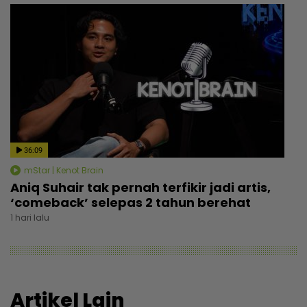
36:09
mStar | Kenot Brain
Aniq Suhair tak pernah terfikir jadi artis,
‘comeback’ selepas 2 tahun berehat
1 hari lalu
Artikel Lain