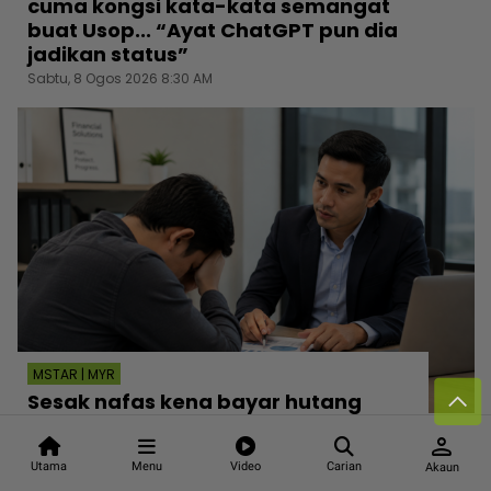
cuma kongsi kata-kata semangat
buat Usop... “Ayat ChatGPT pun dia
jadikan status”
Sabtu, 8 Ogos 2026 8:30 AM
MSTAR | MYR
Sesak nafas kena bayar hutang
RM4,200 sebulan, jurutera bergaji
person
RM5,500 kini mampu tersenyum...
Utama
Menu
Video
Carian
Akaun
Jumpa cara baiki aliran tunai