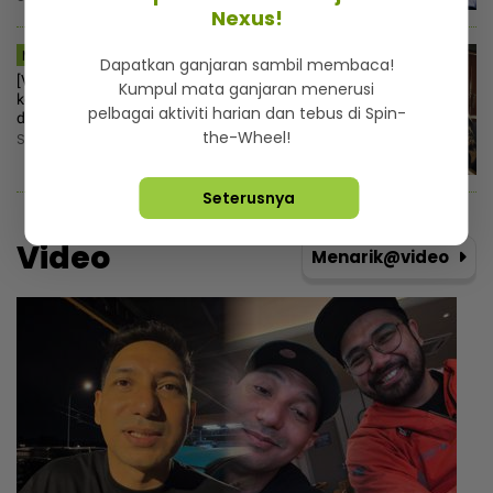
Nexus!
MSTAR | HIBURAN
Dapatkan ganjaran sambil membaca!
[V] “Saya pun emosilah“ - Netizen
Kumpul mata ganjaran menerusi
keliru, Sherry Alhadad kesal fizikal
pelbagai aktiviti harian dan tebus di Spin-
dihina susulan kes Rocky
the-Wheel!
Sabtu, 8 Ogos 2026 12:30 PM
Seterusnya
Video
Menarik@video