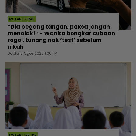
MSTAR | VIRAL
“Dia pegang tangan, paksa jangan
menolak!” - Wanita bongkar cubaan
rogol, tunang nak ’test’ sebelum
nikah
Sabtu, 8 Ogos 2026 1:00 PM
MSTAR | I-SUKE