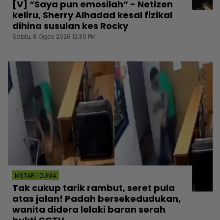
[V] “Saya pun emosilah“ - Netizen
keliru, Sherry Alhadad kesal fizikal
dihina susulan kes Rocky
Sabtu, 8 Ogos 2026 12:30 PM
MSTAR | DUNIA
Tak cukup tarik rambut, seret pula
atas jalan! Padah bersekedudukan,
wanita didera lelaki baran serah