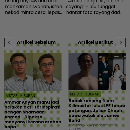
Usung bayi 48 hari naik
“Akak belanja air, boleh la
I
a
mahkamah syariah, isteri
sayang” - Ibu tunggal
R
nekad minta cerai lepas
hantar foto tayang dada,
l
dituduh jadi punca nafkah
cubaan goda mekanik
p
i
mentua terputus - Viral |
minta diskaun ‘timing
w
mStar
belt’ - Viral | mStar
l
Artikel Sebelum
Artikel Berikut
MSTAR | HIBURAN
MSTAR | HIBURAN
Babak ranjang filem
Ammar Ahyan mahu jadi
Killmaster lulus LPF tanpa
pelakon aksi, terinspirasi
potongan, Julian Cheah
dengan Sharnaaz
bawa watak ala James
Ahmad… Dipaksa
Bond
menyanyi kerana arahan
Khamis, 25 September 2025
bapa
7:00 PM