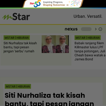
Urban. Versatil.
chevron_right
info
-
MSTAR | HIBURAN
MSTAR | HIBURAN
Siti Nurhaliza tak kisah
Babak ranjang filem
bantu, tapi pesan
Killmaster lulus LPF
jangan ‘serbu’ rumah
tanpa potongan, Juli
Cheah bawa watak a
James Bond
MSTAR | HIBURAN
Siti Nurhaliza tak kisah
bantu, tapi pesan jangan