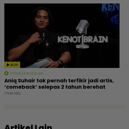
36:09
mStar | Kenot Brain
Aniq Suhair tak pernah terfikir jadi artis,
‘comeback’ selepas 2 tahun berehat
1 hari lalu
Artikel Lain