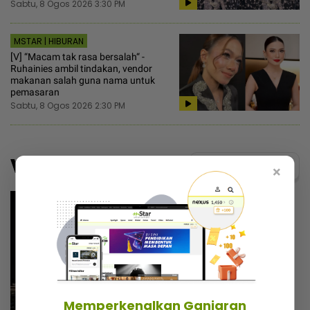
Sabtu, 8 Ogos 2026 3:30 PM
MSTAR | HIBURAN
[V] “Macam tak rasa bersalah“ -
Ruhainies ambil tindakan, vendor
makanan salah guna nama untuk
pemasaran
Sabtu, 8 Ogos 2026 2:30 PM
Video
Menarik@video
×
Memperkenalkan Ganjaran