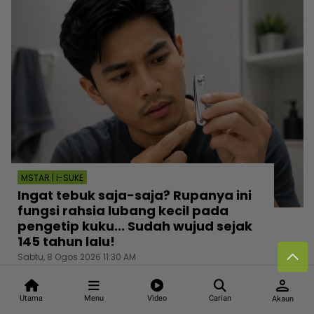
MSTAR | I-SUKE
Ingat tebuk saja-saja? Rupanya ini
fungsi rahsia lubang kecil pada
pengetip kuku... Sudah wujud sejak
145 tahun lalu!
Sabtu, 8 Ogos 2026 11:30 AM
person
Utama
Menu
Video
Carian
Akaun