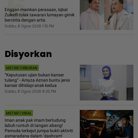
6
Enggan mainkan perasaan, Iqbal
Zulkefli tolak tawaran lumayan gimik
bercinta dengan artis
Sabtu, 8 Ogos 2026 1:15 PM
Disyorkan
MSTAR | HIBURAN
“Keputusan ujian bukan kanser
tulang“ - Amyza Aznan buntu jenis
kanser dihidapi anak kedua
Sabtu, 8 Ogos 2026 8:30 PM
MSTAR | VIRAL
Iman anak pak imam bertudung
labuh runtuh di tangan abang!
Pemuda terkejut jumpa bukti aktiviti
asmaradana dalam ‘dashcam’