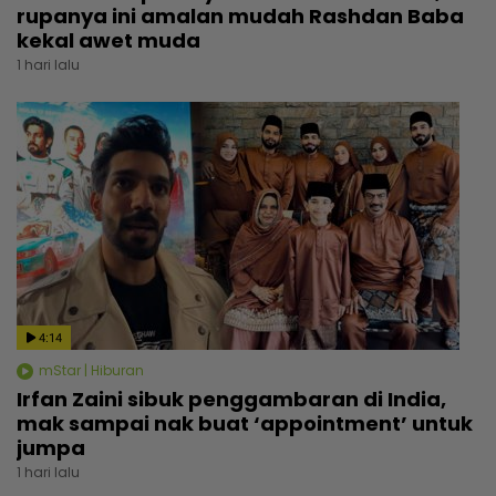
rupanya ini amalan mudah Rashdan Baba
kekal awet muda
1 hari lalu
4:14
mStar | Hiburan
Irfan Zaini sibuk penggambaran di India,
mak sampai nak buat ‘appointment’ untuk
jumpa
1 hari lalu