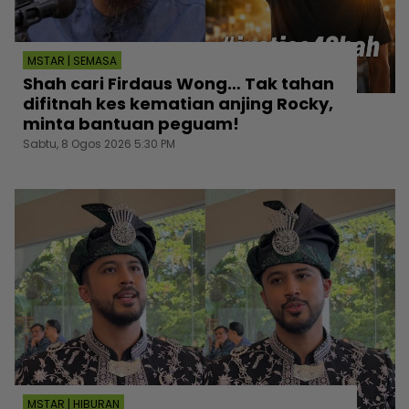
MSTAR | SEMASA
Shah cari Firdaus Wong… Tak tahan
difitnah kes kematian anjing Rocky,
minta bantuan peguam!
Sabtu, 8 Ogos 2026 5:30 PM
MSTAR | HIBURAN