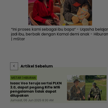
“Ini proses kami sebagai ibu bapa“ - Uqasha belaja
jadi ibu, berbaik dengan Kamal demi anak - Hibura
| mStar
Artikel Sebelum
MSTAR | HIBURAN
Isaac Voo teruja sertai PLKN
3.0, dapat pegang Rifle M16
pengalaman tidak dapat
dilupakan
Jumaat, 06 Jun 2025 8:30 AM