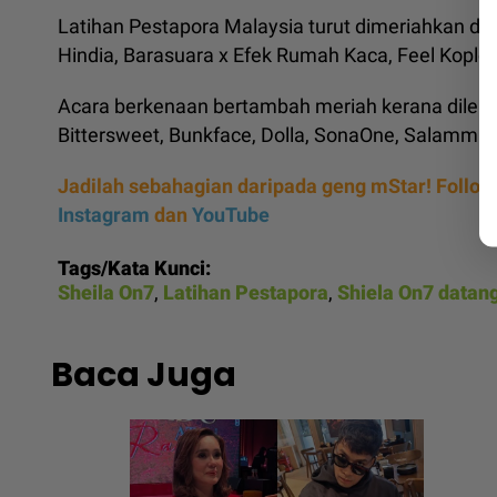
Latihan Pestapora Malaysia turut dimeriahkan den
Hindia, Barasuara x Efek Rumah Kaca, Feel Koplo
Acara berkenaan bertambah meriah kerana dilengk
Bittersweet, Bunkface, Dolla, SonaOne, Salammusi
Jadilah sebahagian daripada geng mStar! Follow
Instagram
dan
YouTube
Tags/Kata Kunci:
Sheila On7
,
Latihan Pestapora
,
Shiela On7 datan
Baca Juga