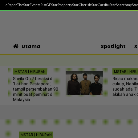
ePaper
TheStar
Events
R.AGE
StarProperty
StarCherish
StarCarsifu
StarSearch
myStar
Utama
Spotlight
X
MSTAR | HIBURAN
MSTAR | HIB
Sheila On 7 beraksi di
Risau makan
‘Latihan Pestapora’,
cukup, Nabila
tampil persembahan 90
sudah ada ‘Pl
minit buat peminat di
akikah anak 
Malaysia
MSTAR | HIBURAN