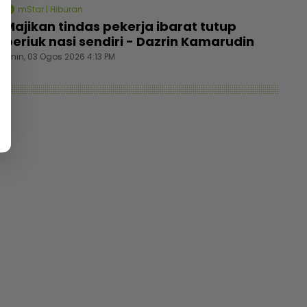
mStar | Hiburan
Majikan tindas pekerja ibarat tutup
periuk nasi sendiri - Dazrin Kamarudin
Isnin, 03 Ogos 2026 4:13 PM