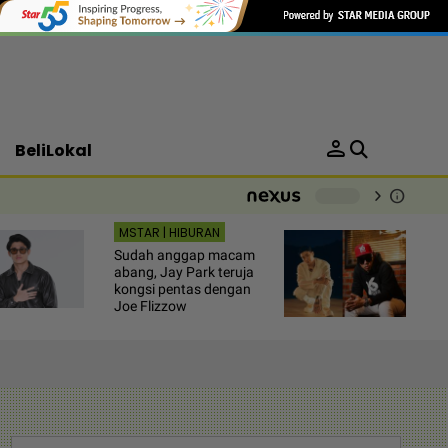
person
BeliLokal
chevron_right
info
-
MSTAR | HIBURAN
Sudah anggap macam
abang, Jay Park teruja
kongsi pentas dengan
Joe Flizzow