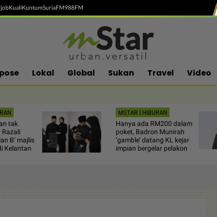
job
Kuali
Kuntum
SuriaFM
988FM
pose
Lokal
Global
Sukan
Travel
Video
URAN
MSTAR | HIBURAN
an tak
Hanya ada RM200 dalam
 Razali
poket, Badron Munirah
an B’ majlis
‘gamble’ datang KL kejar
di Kelantan
impian bergelar pelakon