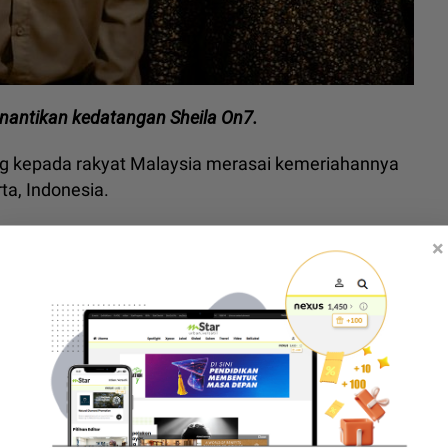
nantikan kedatangan Sheila On7.
ng kepada rakyat Malaysia merasai kemeriahannya
rta, Indonesia.
arta pada September depan.
×
i pop, rock, alternatif, hip-hop dan indie untuk
umpun.
 buli di AS, terkenang diasuh jiran asal Malaysia
imam sebelum konsert, tepis dakwaan rosakkan moral