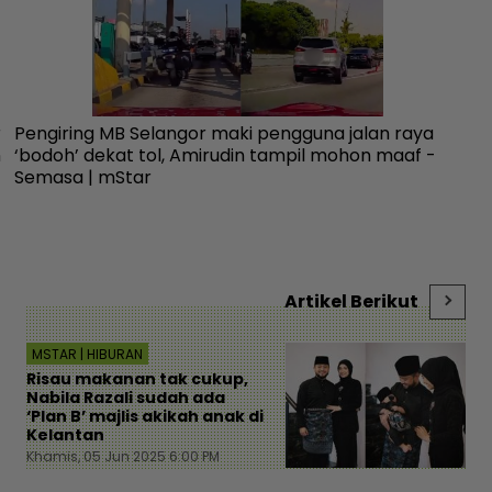
r
Pengiring MB Selangor maki pengguna jalan raya
10
n
‘bodoh’ dekat tol, Amirudin tampil mohon maaf -
Se
Semasa | mStar
me
Artikel Berikut
MSTAR | HIBURAN
Risau makanan tak cukup,
Nabila Razali sudah ada
‘Plan B’ majlis akikah anak di
Kelantan
Khamis, 05 Jun 2025 6:00 PM