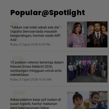
Popular@Spotlight
1
“Takkan nak tolak sebab ada dia“ -
Uqasha Senrose tiada masalah
bergandingan, hormat rezeki Aliff
Aziz
Rabu, 5 Ogos 2026 5:00 PM
3
10 pelakon veteran berentap dalam
Kilauan Emas Selebriti 2026,
sumbangan mingguan untuk artis
memerlukan
Rabu, 5 Ogos 2026 10:30 AM
5
Bekas pelakon kerja syif malam di
pusat logistik, hantar makanan
demi kelangsungan hidup