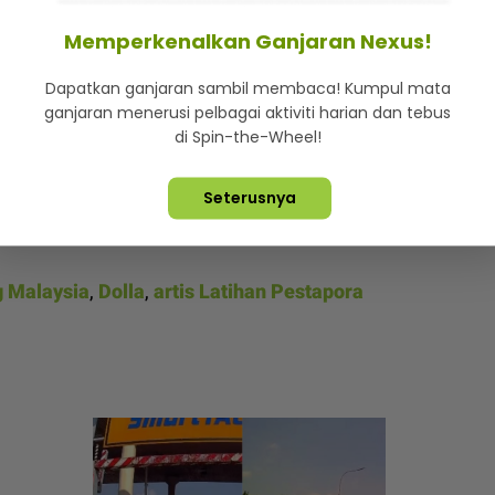
gan beberapa artis Indonesia lain seperti Feast,
Memperkenalkan Ganjaran Nexus!
, Kunto Aji, Nadin Amizah dan Pamungkas.
Dapatkan ganjaran sambil membaca! Kumpul mata
api dengan persembahan artis tanah air seperti
ganjaran menerusi pelbagai aktiviti harian dan tebus
k, Ismail Izzani, Alvin Chong dan Yonnyboi.
di Spin-the-Wheel!
 kami di
Telegram,
Twitter,
TikTok,
Facebook,
Seterusnya
g Malaysia
,
Dolla
,
artis Latihan Pestapora