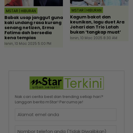
MSTAR | HIBURAN
MSTAR | HIBURAN
Kagum bakat dan
Babak usap janggut guna
keunikan, lagu duet Ara
kaki undang rasa kurang
Johari dan Trio Latah
senang netizen, Erma
bukan ‘tangkap muat’
Fatima dah bersedia
kena tempias
Isnin, 10 Mac 2025 8:30 AM
Isnin, 10 Mac 2025 5:00 PM
Nak cari cerita best dan trending setiap hari?
Langgan berita mStar! Percuma je!