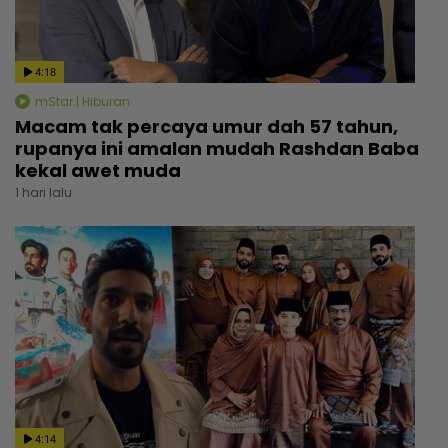
4:18
mStar | Hiburan
Macam tak percaya umur dah 57 tahun,
rupanya ini amalan mudah Rashdan Baba
kekal awet muda
1 hari lalu
4:14