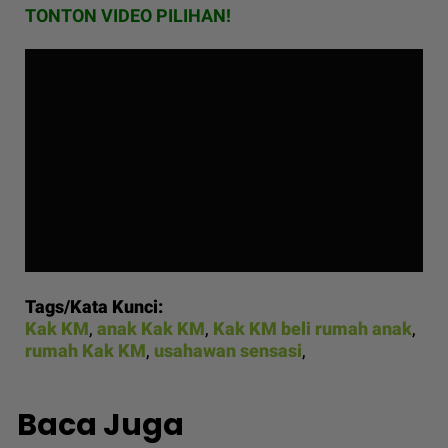
TONTON VIDEO PILIHAN!
Tags/Kata Kunci:
Kak KM
,
anak Kak KM
,
Kak KM beli rumah anak
,
rumah Kak KM
,
usahawan sensasi
,
Baca Juga