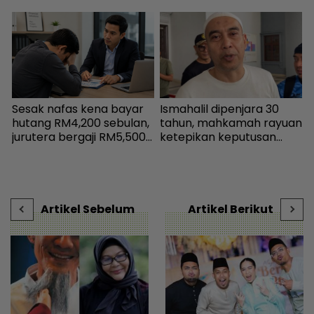
Sesak nafas kena bayar
Ismahalil dipenjara 30
N
i
hutang RM4,200 sebulan,
tahun, mahkamah rayuan
‘
jurutera bergaji RM5,500
ketepikan keputusan
h
kini mampu tersenyum...
bebas - Sensasi | mStar
i
|
Jumpa cara baiki aliran
k
tunai - MYR | mStar
b
Artikel Sebelum
Artikel Berikut