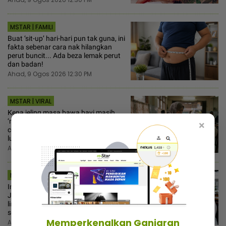
MSTAR | FAMILI
Buat ‘sit-up’ hari-hari pun tak guna, ini
fakta sebenar cara nak hilangkan
perut buncit... Ada beza lemak perut
dan badan!
Ahad, 9 Ogos 2026 12:30 PM
MSTAR | VIRAL
Kena jeling masa bawa bayi masih
‘merah’ masuk kafe, wanita tampil
×
cerita pengalaman sendiri... Orang
luar tak tahu!
Ahad, 9 Ogos 2026 12:00 PM
MSTAR | AD-DIN
Ingat tutup kepala dah selesai?
Jangan sebab nak bergaya, syariat
lindungi aurat secara sempurna
sengaja diabaikan
Memperkenalkan Ganjaran
Ahad, 9 Ogos 2026 11:30 AM