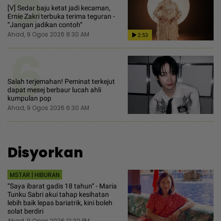
5
[V] Sedar baju ketat jadi kecaman,
Ernie Zakri terbuka terima teguran -
“Jangan jadikan contoh“
Ahad, 9 Ogos 2026 8:30 AM
2:53
6
Salah terjemahan! Peminat terkejut
dapat mesej berbaur lucah ahli
kumpulan pop
Ahad, 9 Ogos 2026 6:30 AM
Disyorkan
MSTAR | HIBURAN
“Saya ibarat gadis 18 tahun“ - Maria
Tunku Sabri akui tahap kesihatan
lebih baik lepas bariatrik, kini boleh
solat berdiri
Ahad, 9 Ogos 2026 12:30 PM