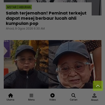
MSTAR | HIBURAN
Salah terjemahan! Peminat terkejut
dapat mesej berbaur lucah ahli
kumpulan pop
Ahad, 9 Ogos 2026 6:30 AM
person
MSTAR | BINTANG GLOBAL
Utama
Menu
Video
Carian
Akaun
Bengang akaun TikTok salah guna