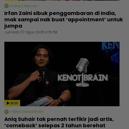
mStar | Hiburan
Irfan Zaini sibuk penggambaran di India,
mak sampai nak buat ‘appointment’ untuk
jumpa
Jumaat, 07 Ogos 2026 4:15 PM
36:09
mStar | Kenot Brain
Aniq Suhair tak pernah terfikir jadi artis,
‘comeback’ selepas 2 tahun berehat