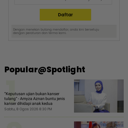
Dengan menekan butang mendaftar, anda kini bersetuju
dengan
peraturan dan terma
kami.
Popular@Spotlight
1
“Keputusan ujian bukan kanser
tulang“ - Amyza Aznan buntu jenis
kanser dihidapi anak kedua
Sabtu, 8 Ogos 2026 8:30 PM