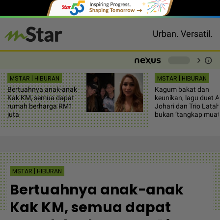
Urban. Versatil.
chevron_right
info
-
MSTAR | HIBURAN
MSTAR | HIBURAN
Bertuahnya anak-anak
Kagum bakat dan
Kak KM, semua dapat
keunikan, lagu duet A
rumah berharga RM1
Johari dan Trio Latah
juta
bukan ‘tangkap muat
MSTAR | HIBURAN
Bertuahnya anak-anak
Kak KM, semua dapat