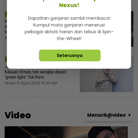
Nexus!
MSTAR | DUNIA
Dapatkan ganjaran sambil membaca!
Remaja 14 tahun hamil anak bapa
Kumpul mata ganjaran menerusi
tiri! Ibu terduduk doktor sahkan usia
pelbagai aktiviti harian dan tebus di Spin-
kandungan sudah 7 bulan
Ahad, 9 Ogos 2026 10:53 AM
the-Wheel!
Seterusnya
MSTAR | HIBURAN
Jalaluddin Hassan teruja sertai
Kilauan Emas, tak sangka dapat
‘green light’ Tok Ram
Ahad, 9 Ogos 2026 10:30 AM
Video
Menarik@video