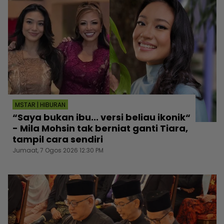
MSTAR | HIBURAN
“Saya bukan ibu... versi beliau ikonik“
- Mila Mohsin tak berniat ganti Tiara,
tampil cara sendiri
Jumaat, 7 Ogos 2026 12:30 PM