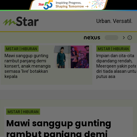
Urban. Versatil.
chevron_right
info
-
MSTAR | HIBURAN
MSTAR | HIBURAN
Mawi sanggup gunting
Impian dan cita-cita
rambut panjang demi
dipandang rendah,
konsert, anak menangis
Meerqeen yakin pote
semasa ‘live’ botakkan
diri tiada alasan untu
kepala
putus asa
MSTAR | HIBURAN
Mawi sanggup gunting
rambut panjang demi