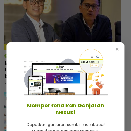
4:18
×
mStar | Hiburan
Macam tak percaya umur dah 57 tahun,
rupanya ini amalan mudah Rashdan Baba
kekal awet muda
8 jam lalu
Memperkenalkan Ganjaran
Nexus!
Dapatkan ganjaran sambil membaca!