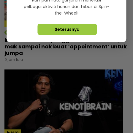
Kumpul mata ganjaran menerusi
pelbagai aktiviti harian dan tebus di Spin-
the-Wheel!
4:14
Seterusnya
mStar | Hiburan
Irfan Zaini sibuk penggambaran di India,
mak sampai nak buat ‘appointment’ untuk
jumpa
9 jam lalu
36:09