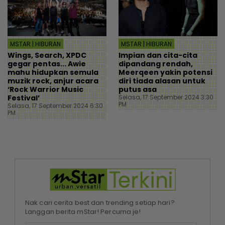
MSTAR | HIBURAN
MSTAR | HIBURAN
Wings, Search, XPDC
Impian dan cita-cita
gegar pentas... Awie
dipandang rendah,
mahu hidupkan semula
Meerqeen yakin potensi
muzik rock, anjur acara
diri tiada alasan untuk
‘Rock Warrior Music
putus asa
Festival’
Selasa, 17 September 2024 3:30
PM
Selasa, 17 September 2024 6:30
PM
Nak cari cerita best dan trending setiap hari?
Langgan berita mStar! Percuma je!