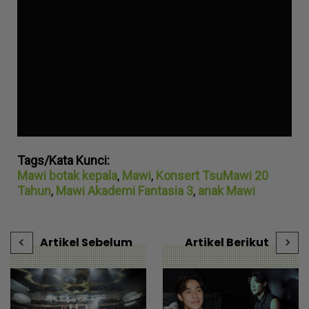
Tags/Kata Kunci:
Mawi botak kepala
,
Mawi
,
Konsert TsuMawi 20
Tahun
,
Mawi Akademi Fantasia 3
,
anak Mawi
Artikel Sebelum
Artikel Berikut