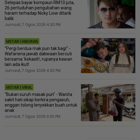
Selepas bayar kompaun RM10 juta,
26 pertuduhan pengubahan wang
haram terhadap Nicky Liow ditarik
balik
Jumaat, 7 Ogos 2026 4:30 PM
MSTAR | HIBURAN
“Pergi berdua mak pun tak bagi” -
Wafariena jawab dakwaan bercuti
bersama ‘kekasih’, rupanya kawan
lain ada ikut!
Jumaat, 7 Ogos 2026 4:30 PM
MSTAR | VIRAL
“Bukan suruh masak pun” - Wanita
sakit hati sikap berkira pengasuh,
enggan tolong lenyekkan buah untuk
anak
Jumaat, 7 Ogos 2026 3:30 PM