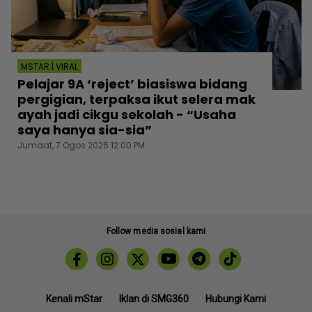
MSTAR | VIRAL
Pelajar 9A ‘reject’ biasiswa bidang
pergigian, terpaksa ikut selera mak
ayah jadi cikgu sekolah - “Usaha
saya hanya sia-sia”
Jumaat, 7 Ogos 2026 12:00 PM
Follow media sosial kami
Kenali mStar
Iklan di SMG360
Hubungi Kami