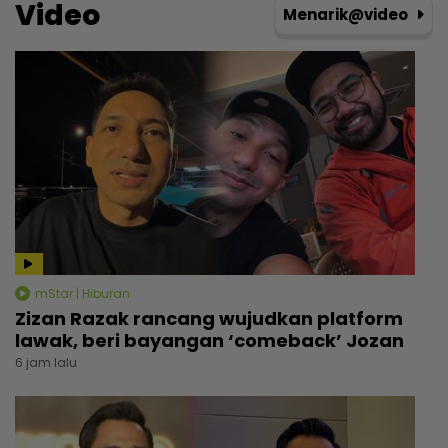
Video
Menarik@video
mStar | Hiburan
Zizan Razak rancang wujudkan platform
lawak, beri bayangan ‘comeback’ Jozan
6 jam lalu