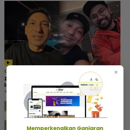
×
mStar | Hiburan
Zizan Razak rancang wujudkan platform
lawak, beri bayangan ‘comeback’ Jozan
4 jam lalu
Memperkenalkan Ganjaran