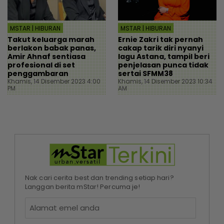
MSTAR | HIBURAN
MSTAR | HIBURAN
Takut keluarga marah
Ernie Zakri tak pernah
berlakon babak panas,
cakap tarik diri nyanyi
Amir Ahnaf sentiasa
lagu Astana, tampil beri
profesional di set
penjelasan punca tidak
penggambaran
sertai SFMM38
Khamis, 14 Disember 2023 4:00
Khamis, 14 Disember 2023 10:34
PM
AM
Nak cari cerita best dan trending setiap hari?
Langgan berita mStar! Percuma je!