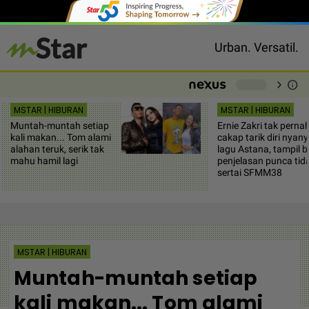
Urban. Versatil.
chevron_right
info
-
MSTAR | HIBURAN
MSTAR | HIBURAN
Muntah-muntah setiap
Ernie Zakri tak perna
kali makan... Tom alami
cakap tarik diri nyany
alahan teruk, serik tak
lagu Astana, tampil b
mahu hamil lagi
penjelasan punca tid
sertai SFMM38
MSTAR | HIBURAN
Muntah-muntah setiap
kali makan... Tom alami