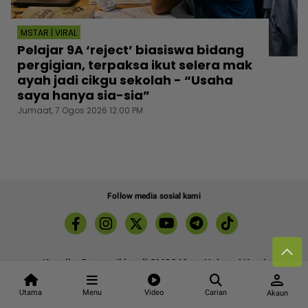
MSTAR | VIRAL
Pelajar 9A ‘reject’ biasiswa bidang
pergigian, terpaksa ikut selera mak
ayah jadi cikgu sekolah - “Usaha
saya hanya sia-sia”
Jumaat, 7 Ogos 2026 12:00 PM
Follow media sosial kami
Kenali mStar
Iklan di SMG360
Hubungi Kami
person
Terma & Syarat
Dasar Privasi
Utama
Menu
Video
Carian
Akaun