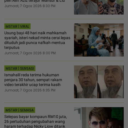
pilih Aliff Aziz terajui ‘Mansur & Liu’
Jumaat, 7 Ogos 2026 8:30 PM
MSTAR | VIRAL
Usung bayi 48 hari naik mahkamah
syariah, isteri nekad minta cerai lepas
dituduh jadi punca nafkah mentua
terputus
Jumaat, 7 Ogos 2026 8:00 PM
MSTAR | SENSASI
Ismahalil reda terima hukuman
penjara 30 tahun, sempat rakam
video terakhir ucap terima kasih
Jumaat, 7 Ogos 2026 6:35 PM
MSTAR | SEMASA
Selepas bayar kompaun RM10 juta,
26 pertuduhan pengubahan wang
haram terhadap Nicky Liow ditarik