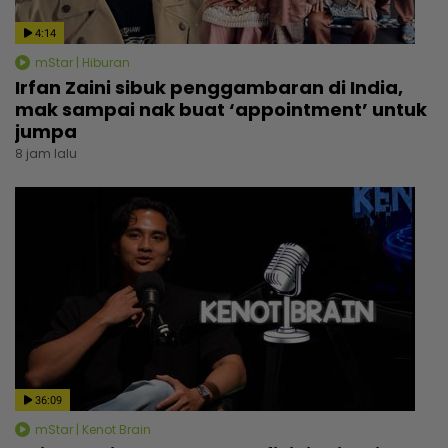
4:14
mStar | Hiburan
Irfan Zaini sibuk penggambaran di India,
mak sampai nak buat ‘appointment’ untuk
jumpa
8 jam lalu
36:09
mStar | Kenot Brain