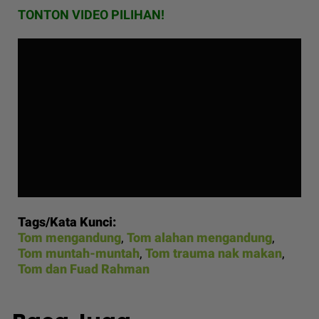
TONTON VIDEO PILIHAN!
Tags/Kata Kunci:
Tom mengandung
,
Tom alahan mengandung
,
Tom muntah-muntah
,
Tom trauma nak makan
,
Tom dan Fuad Rahman