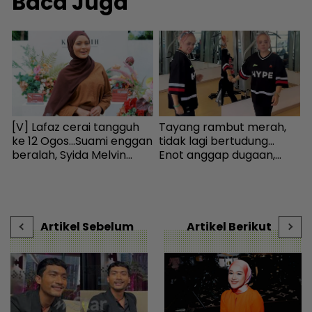
Baca Juga
[V] Lafaz cerai tangguh
Tayang rambut merah,
W
ke 12 Ogos...Suami enggan
tidak lagi bertudung...
p
beralah, Syida Melvin
Enot anggap dugaan,
‘
terpaksa balik kampung
minta netizen doa baik-
I
sejak Aidilfitri lalu -
baik - Hiburan | mStar
g
al
Hiburan | mStar
s
D
Artikel Sebelum
Artikel Berikut