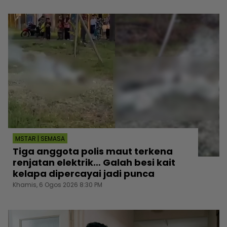
MSTAR | SEMASA
Tiga anggota polis maut terkena
renjatan elektrik… Galah besi kait
kelapa dipercayai jadi punca
Khamis, 6 Ogos 2026 8:30 PM