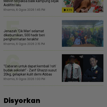
Melvin terpaksa balik kampung sejak
Aidilfitri lalu
Khamis, 6 Ogos 2026 1:45 PM
4:19
5
Jenazah ‘Cik Man‘ selamat
dikebumikan, 500 hadir beri
penghormatan terakhir
Khamis, 6 Ogos 2026 2:15 PM
6
“Cabaran untuk dapat kembali 'roh'
budak sekolah“ - Zarif Ghazzi susut
20kg, gelapkan kulit demi Abbas
Khamis, 6 Ogos 2026 1:00 PM
Disyorkan