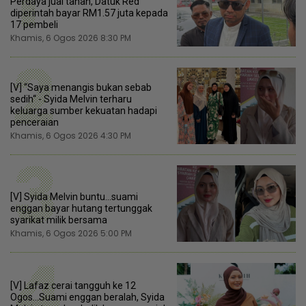
1
Perdaya jual tanah, Datuk Red
diperintah bayar RM1.57 juta kepada
17 pembeli
Khamis, 6 Ogos 2026 8:30 PM
2
[V] “Saya menangis bukan sebab
sedih“ - Syida Melvin terharu
keluarga sumber kekuatan hadapi
penceraian
Khamis, 6 Ogos 2026 4:30 PM
3
[V] Syida Melvin buntu...suami
enggan bayar hutang tertunggak
syarikat milik bersama
Khamis, 6 Ogos 2026 5:00 PM
4
[V] Lafaz cerai tangguh ke 12
Ogos...Suami enggan beralah, Syida