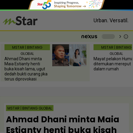
Urban. Versatil.
chevron_right
info
-
MSTAR | BINTANG
MSTAR | BINTANG
GLOBAL
GLOBAL
Ahmad Dhani minta
Mayat pelakon Huma
Maia Estianty henti
ditemukan mereput
buka kisah lama, ugut
dalam rumah
dedah bukti curang jika
terus diprovokasi
MSTAR | BINTANG GLOBAL
Ahmad Dhani minta Maia
Estianty henti buka kisah