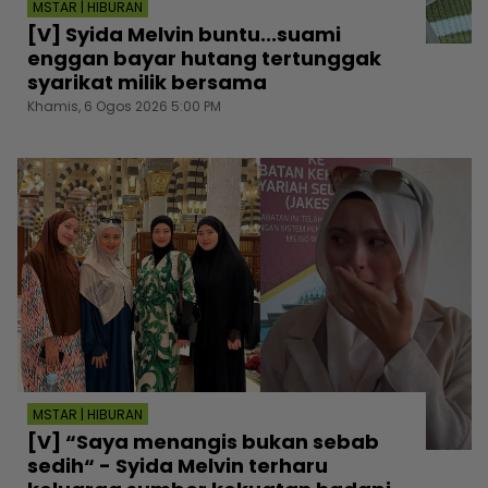
MSTAR | HIBURAN
[V] Syida Melvin buntu...suami
enggan bayar hutang tertunggak
syarikat milik bersama
Khamis, 6 Ogos 2026 5:00 PM
MSTAR | HIBURAN
[V] “Saya menangis bukan sebab
sedih“ - Syida Melvin terharu