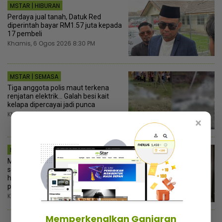
MSTAR | HIBURAN
Perdaya jual tanah, Datuk Red
diperintah bayar RM1.57 juta kepada
17 pembeli
Khamis, 6 Ogos 2026 8:30 PM
MSTAR | SEMASA
Tiga anggota polis maut terkena
renjatan elektrik… Galah besi kait
kelapa dipercayai jadi punca
Khamis, 6 Ogos 2026 8:30 PM
×
MSTAR | VIRAL
Marah sebab tak dapat pencukur,
suami samakan isteri dengan
haiwan haram dimakan! - “Dia cakap
perangai saya bodoh”
Khamis, 6 Ogos 2026 8:00 PM
Memperkenalkan Ganjaran