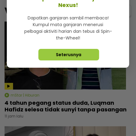
Nexus!
Video
Menarik@video
Dapatkan ganjaran sambil membaca!
Kumpul mata ganjaran menerusi
pelbagai aktiviti harian dan tebus di Spin-
the-Wheel!
Seterusnya
mStar | Hiburan
4 tahun pegang status duda, Luqman
Hafidz selesa tidak sunyi tanpa pasangan
11 jam lalu