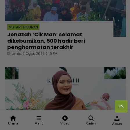
MSTAR | HIBURAN
Jenazah ‘Cik Man‘ selamat
dikebumikan, 500 hadir beri
penghormatan terakhir
Khamis, 6 Ogos 2026 2:15 PM
person
Utama
Menu
Video
Carian
Akaun