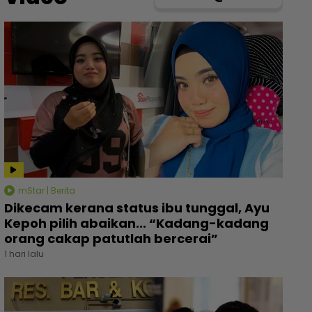
mStar | Berita
Dikecam kerana status ibu tunggal, Ayu
Kepoh pilih abaikan... “Kadang-kadang
orang cakap patutlah bercerai”
1 hari lalu