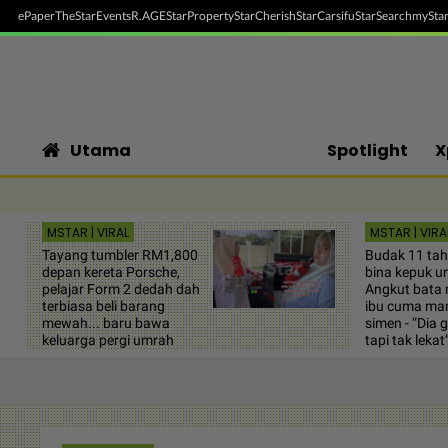
ePaper
TheStar
Events
R.AGE
StarProperty
StarCherish
StarCarsifu
StarSearch
myStar
Utama
Spotlight
X
MSTAR | VIRAL
MSTAR | VIRA
Tayang tumbler RM1,800
Budak 11 tahu
depan kereta Porsche,
bina kepuk u
pelajar Form 2 dedah dah
Angkut bata n
terbiasa beli barang
ibu cuma mam
mewah... baru bawa
simen - “Dia 
keluarga pergi umrah
tapi tak lekat