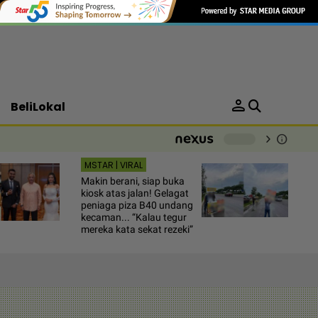
person
BeliLokal
chevron_right
info
-
MSTAR | VIRAL
Makin berani, siap buka
kiosk atas jalan! Gelagat
peniaga piza B40 undang
kecaman... “Kalau tegur
mereka kata sekat rezeki”