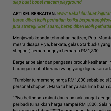
siap buat bonet macam playground
ARTIKEL BERKAITAN:
Wow! Bakal ibu buat kejutan
harap diberi lebih perhatian ketika berpantangWo
juta strategi ‘ikat’ suami, harap diberi lebih perha
Menjawab kepada tohmahan netizen, Putri Mumt
mesra disapa Piya, berkata, gelas Starbucks yang 
shopper) sememangnya berharga RM1,800.
Bergelar pelajar dan pengasas produk kesihatan, r
barangan mahal kerana wang yang digunakan adalah
"Tumbler tu memang harga RM1,800 sebab edisi 20
personal shopper. Masa tu hanya ada lima buah sa
"Piya beli sebab minat dan rasa nak sangat dengan
peribadi tu naikkan harga sampai RM1,800. Selain
lain, macam tahun 2022 warna ungu dan dibeli p