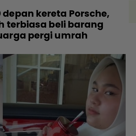
 depan kereta Porsche,
h terbiasa beli barang
uarga pergi umrah