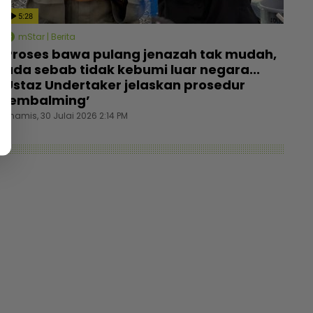
5:28
mStar | Berita
Proses bawa pulang jenazah tak mudah,
ada sebab tidak kebumi luar negara...
Ustaz Undertaker jelaskan prosedur
‘embalming’
Khamis, 30 Julai 2026 2:14 PM