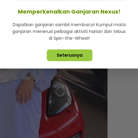
Memperkenalkan Ganjaran Nexus!
Dapatkan ganjaran sambil membaca! Kumpul mata
ganjaran menerusi pelbagai aktiviti harian dan tebus
di Spin-the-Wheel!
Seterusnya