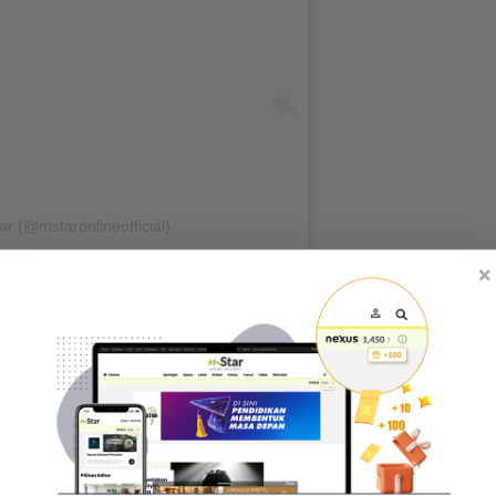
r (@mstaronlineofficial)
×
bler RM1,800 ke sekolah, ya," tulisnya pada video
depan kereta Porsche dan minum air dari tumbler
rasa sedap bila minum dengan tumbler ni. Akhirnya
tol sahaja. Macam kena beli lagi je."