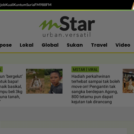
job
Kuali
Kuntum
SuriaFM
988FM
pose
Lokal
Global
Sukan
Travel
Video
L
MSTAR | VIRAL
n ‘bergelut’
Hadiah perkahwinan
ntuk bapa!
terhebat sampai tak boleh
aik basikal,
move on! Pengantin tak
pu beli 3kg
sangka berdepan Agong,
guna tanah,
800 tetamu pun dapat
”
kejutan tak dirancang