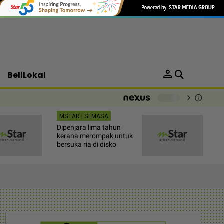
person
BeliLokal
chevron_right
info
-
MSTAR | SEMASA
Dipenjara lima tahun
kerana merompak untuk
bersuka ria di disko