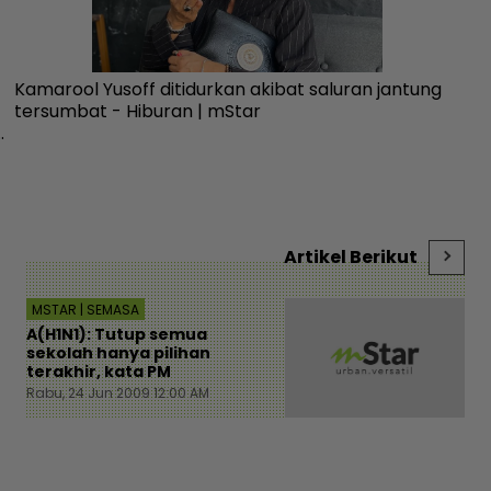
Kamarool Yusoff ditidurkan akibat saluran jantung
10
tersumbat - Hiburan | mStar
Se
-
me
Artikel Berikut
MSTAR | SEMASA
A(H1N1): Tutup semua
sekolah hanya pilihan
terakhir, kata PM
Rabu, 24 Jun 2009 12:00 AM