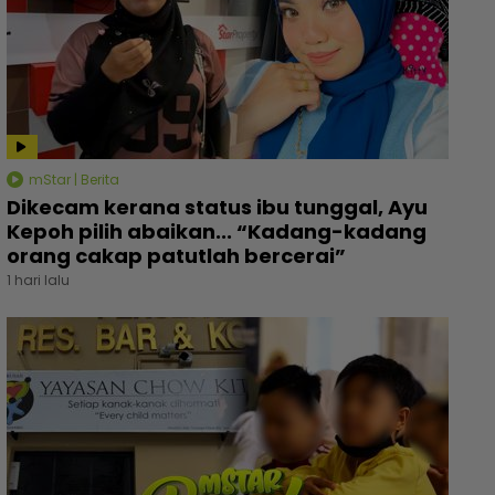
 pelakon veteran berentap dalam Kilauan Emas
Perday
lebriti 2026, sumbangan mingguan untuk artis
RM1.57
merlukan - Hiburan | mStar
mStar | Berita
Dikecam kerana status ibu tunggal, Ayu
Kepoh pilih abaikan... “Kadang-kadang
orang cakap patutlah bercerai”
1 hari lalu