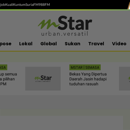
job
Kuali
Kuntum
SuriaFM
988FM
pose
Lokal
Global
Sukan
Travel
Video
ASA
MSTAR | SEMASA
tup semua
Bekas Yang Dipertua
 pilihan
Daerah Jasin hadapi
a PM
tuduhan rasuah