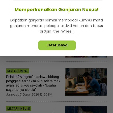
Memperkenalkan Ganjaran Nexus!
Dapatkan ganjaran sambil membaca! Kumpul mata
ganjaran menerusi pelbagai aktiviti harian dan tebus
di Spin-the-Wheel!
MSTAR | HIBURAN
“Saya bukan ibu... versi beliau
ikonik“ - Mila Mohsin tak berniat
Seterusnya
ganti Tiara, tampil cara sendiri
Jumaat, 7 Ogos 2026 12:30 PM
MSTAR | VIRAL
Pelajar 9A ‘reject’ biasiswa bidang
pergigian, terpaksa ikut selera mak
ayah jadi cikgu sekolah - “Usaha
saya hanya sia-sia”
Jumaat, 7 Ogos 2026 12:00 PM
MSTAR | I-SUKE