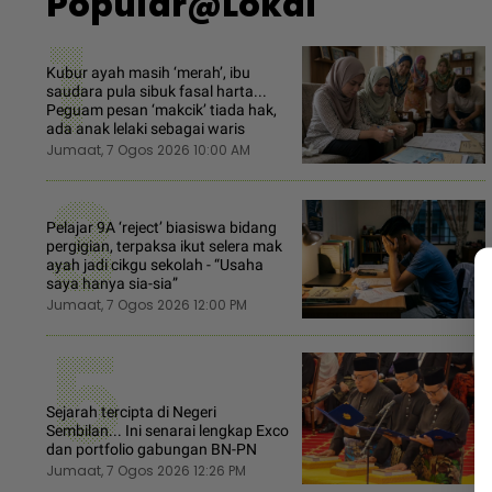
Popular@Lokal
1
Kubur ayah masih ‘merah’, ibu
saudara pula sibuk fasal harta...
Peguam pesan ‘makcik’ tiada hak,
ada anak lelaki sebagai waris
Jumaat, 7 Ogos 2026 10:00 AM
3
Pelajar 9A ‘reject’ biasiswa bidang
pergigian, terpaksa ikut selera mak
ayah jadi cikgu sekolah - “Usaha
saya hanya sia-sia”
Jumaat, 7 Ogos 2026 12:00 PM
5
Sejarah tercipta di Negeri
Sembilan... Ini senarai lengkap Exco
dan portfolio gabungan BN-PN
Jumaat, 7 Ogos 2026 12:26 PM