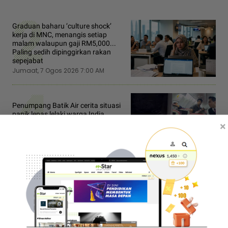
2
Graduan baharu ‘culture shock’
kerja di MNC, menangis setiap
malam walaupun gaji RM5,000...
Paling sedih dipinggirkan rakan
sepejabat
Jumaat, 7 Ogos 2026 7:00 AM
4
Penumpang Batik Air cerita situasi
panik lepas lelaki warga India
pecahkan tingkap, cuba buka pintu
×
kecemasan ketika di udara!
Jumaat, 7 Ogos 2026 11:00 AM
6
Tak jadi dakwa di IJN, prosiding kes
pengisytiharan harta Ismail Sabri
tangguh 27 Ogos
Jumaat, 7 Ogos 2026 10:05 AM