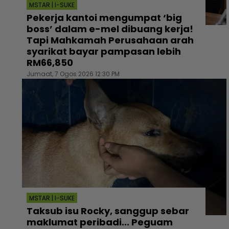
MSTAR | I-SUKE
Pekerja kantoi mengumpat ‘big
boss’ dalam e-mel dibuang kerja!
Tapi Mahkamah Perusahaan arah
syarikat bayar pampasan lebih
RM66,850
Jumaat, 7 Ogos 2026 12:30 PM
MSTAR | I-SUKE
Taksub isu Rocky, sanggup sebar
maklumat peribadi... Peguam