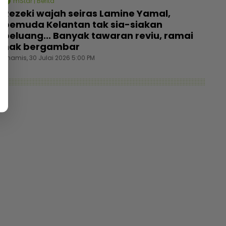
mStar | Berita
Rezeki wajah seiras Lamine Yamal,
pemuda Kelantan tak sia-siakan
peluang... Banyak tawaran reviu, ramai
nak bergambar
Khamis, 30 Julai 2026 5:00 PM