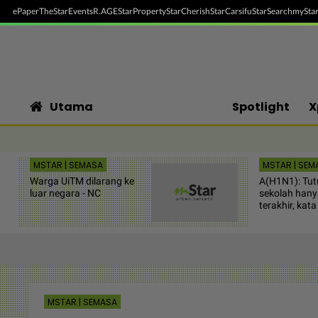
ePaper
TheStar
Events
R.AGE
StarProperty
StarCherish
StarCarsifu
StarSearch
myStar
Utama
Spotlight
X
MSTAR | SEMASA
MSTAR | SEM
Warga UiTM dilarang ke
A(H1N1): Tu
luar negara - NC
sekolah hanya
terakhir, kat
MSTAR | SEMASA