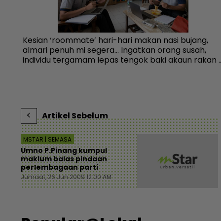
,
Kesian ‘roommate’ hari-hari makan nasi bujang,
almari penuh mi segera... Ingatkan orang susah,
individu tergamam lepas tengok baki akaun rakan 
Viral | mStar
Artikel Sebelum
MSTAR | SEMASA
Umno P.Pinang kumpul
maklum balas pindaan
perlembagaan parti
Jumaat, 26 Jun 2009 12:00 AM