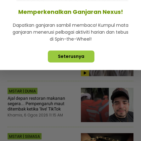
Khamis, 6 Ogos 2026 10:30 AM
Memperkenalkan Ganjaran Nexus!
Dapatkan ganjaran sambil membaca! Kumpul mata
ganjaran menerusi pelbagai aktiviti harian dan tebus
di Spin-the-Wheel!
MSTAR | HIBURAN
[V] Syida Melvin tidak suci, tangguh
Seterusnya
lafaz cerai 12 Ogos ini
Khamis, 6 Ogos 2026 11:45 AM
MSTAR | DUNIA
Ajal depan restoran makanan
segera... Pempengaruh maut
ditembak ketika ‘live’ TikTok
Khamis, 6 Ogos 2026 11:15 AM
MSTAR | SEMASA