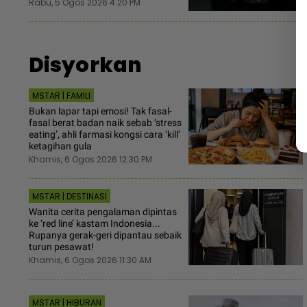
Rabu, 5 Ogos 2026 4:20 PM
Disyorkan
MSTAR | FAMILI
Bukan lapar tapi emosi! Tak fasal-
fasal berat badan naik sebab ‘stress
eating’, ahli farmasi kongsi cara ‘kill’
ketagihan gula
Khamis, 6 Ogos 2026 12:30 PM
MSTAR | DESTINASI
Wanita cerita pengalaman dipintas
ke ‘red line’ kastam Indonesia...
Rupanya gerak-geri dipantau sebaik
turun pesawat!
Khamis, 6 Ogos 2026 11:30 AM
MSTAR | HIBURAN