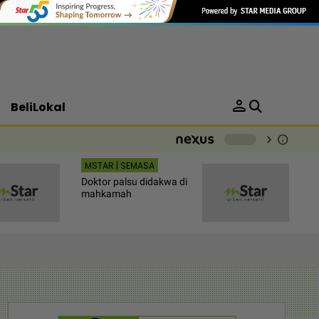
person
BeliLokal
chevron_right
info
-
MSTAR | SEMASA
Doktor palsu didakwa di
mahkamah