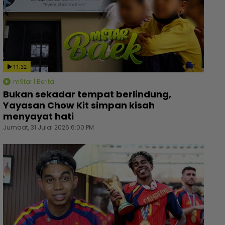
akkan nak tolak sebab ada dia“ - Uqasha Senrose
“Ini p
ada masalah bergandingan, hormat rezeki Aliff
jadi i
11:32
iz - Hiburan | mStar
| mSta
mStar | Berita
Bukan sekadar tempat berlindung,
Yayasan Chow Kit simpan kisah
menyayat hati
Jumaat, 31 Julai 2026 6:00 PM