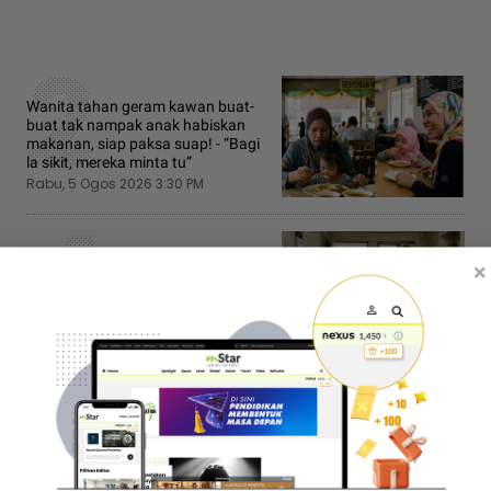
2
Wanita tahan geram kawan buat-
buat tak nampak anak habiskan
makanan, siap paksa suap! - “Bagi
la sikit, mereka minta tu”
Rabu, 5 Ogos 2026 3:30 PM
4
Bagi duit belanja, bayar sewa
×
rumah... Anak dah penat tanggung
ibu, suka buat ‘drama‘ sedih sebab
wang bulanan RM500 tak cukup!
Khamis, 6 Ogos 2026 10:00 AM
6
Tiga beranak ‘ghaib‘ akhirnya
muncul... Pasangan suami isteri
serah diri, direman empat hari
disyaki terlibat hutang kutu
RM25,000