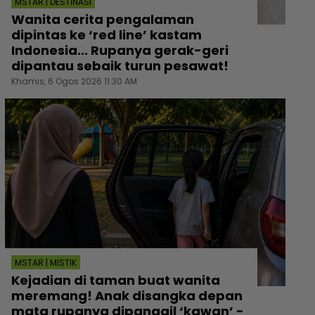
MSTAR | DESTINASI
Wanita cerita pengalaman
dipintas ke ‘red line’ kastam
Indonesia... Rupanya gerak-geri
dipantau sebaik turun pesawat!
Khamis, 6 Ogos 2026 11:30 AM
MSTAR | MISTIK
Kejadian di taman buat wanita
meremang! Anak disangka depan
mata rupanya dipanggil ‘kawan’ -