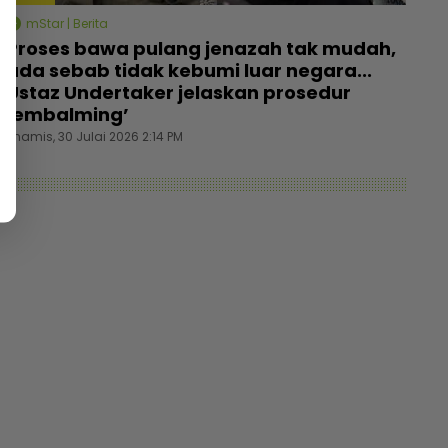
mStar | Berita
Proses bawa pulang jenazah tak mudah,
ada sebab tidak kebumi luar negara...
Ustaz Undertaker jelaskan prosedur
‘embalming’
Khamis, 30 Julai 2026 2:14 PM