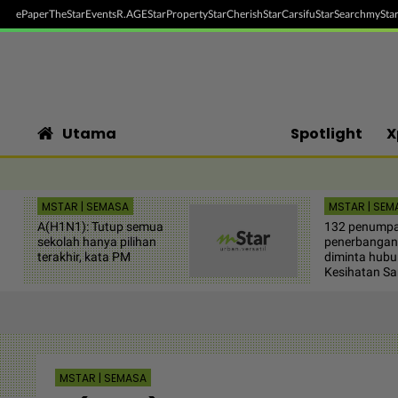
ePaper
TheStar
Events
R.AGE
StarProperty
StarCherish
StarCarsifu
StarSearch
myStar
Utama
Spotlight
X
MSTAR | SEMASA
MSTAR | SEM
A(H1N1): Tutup semua
132 penump
sekolah hanya pilihan
penerbanga
terakhir, kata PM
diminta hubu
Kesihatan S
MSTAR | SEMASA