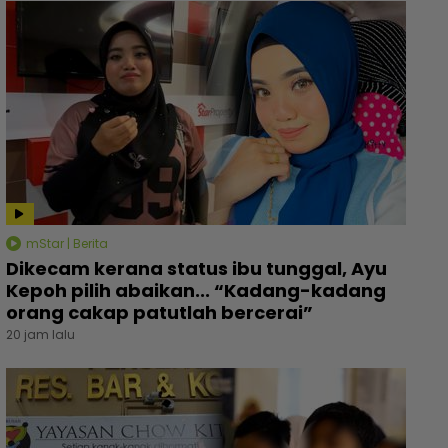
mStar | Berita
Dikecam kerana status ibu tunggal, Ayu
Kepoh pilih abaikan... “Kadang-kadang
orang cakap patutlah bercerai”
20 jam lalu