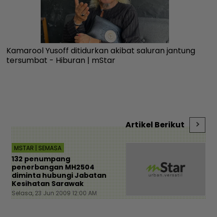
Kamarool Yusoff ditidurkan akibat saluran jantung
“T
tersumbat - Hiburan | mStar
ti
Az
Artikel Berikut
MSTAR | SEMASA
132 penumpang
penerbangan MH2504
diminta hubungi Jabatan
Kesihatan Sarawak
Selasa, 23 Jun 2009 12:00 AM