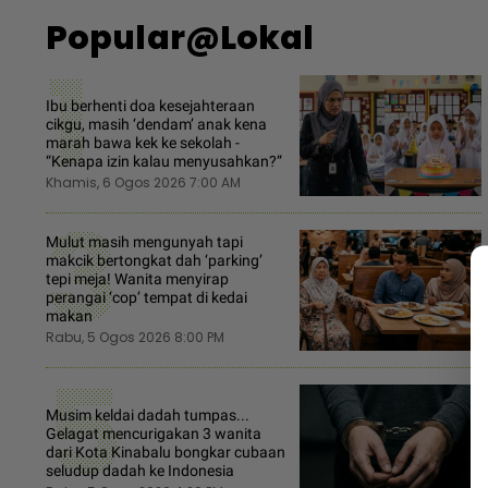
Popular@Lokal
1
Ibu berhenti doa kesejahteraan
cikgu, masih ‘dendam’ anak kena
marah bawa kek ke sekolah -
“Kenapa izin kalau menyusahkan?”
Khamis, 6 Ogos 2026 7:00 AM
3
Mulut masih mengunyah tapi
makcik bertongkat dah ‘parking’
tepi meja! Wanita menyirap
perangai ‘cop’ tempat di kedai
makan
Rabu, 5 Ogos 2026 8:00 PM
5
Musim keldai dadah tumpas...
Gelagat mencurigakan 3 wanita
dari Kota Kinabalu bongkar cubaan
seludup dadah ke Indonesia