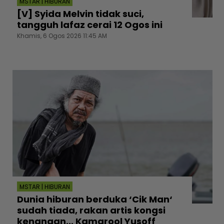
MSTAR | HIBURAN
[V] Syida Melvin tidak suci,
tangguh lafaz cerai 12 Ogos ini
Khamis, 6 Ogos 2026 11:45 AM
MSTAR | HIBURAN
Dunia hiburan berduka ‘Cik Man‘
sudah tiada, rakan artis kongsi
kenangan... Kamarool Yusoff