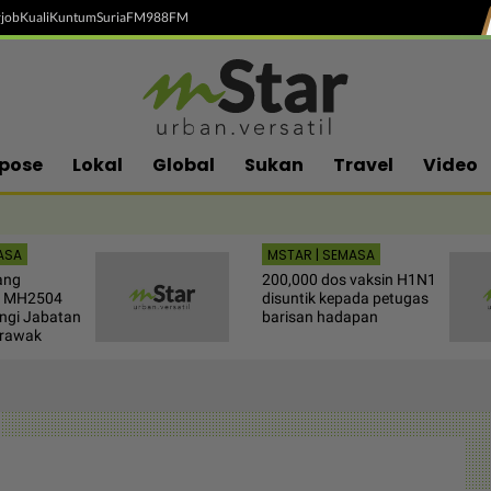
job
Kuali
Kuntum
SuriaFM
988FM
pose
Lokal
Global
Sukan
Travel
Video
ASA
MSTAR | SEMASA
ang
200,000 dos vaksin H1N1
n MH2504
disuntik kepada petugas
ngi Jabatan
barisan hadapan
arawak