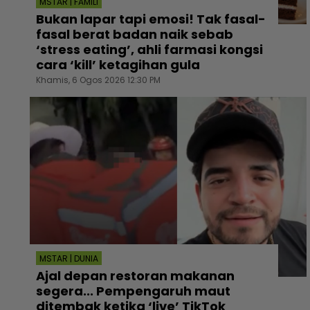
MSTAR | FAMILI
Bukan lapar tapi emosi! Tak fasal-
fasal berat badan naik sebab
‘stress eating’, ahli farmasi kongsi
cara ‘kill’ ketagihan gula
Khamis, 6 Ogos 2026 12:30 PM
MSTAR | DUNIA
Ajal depan restoran makanan
segera... Pempengaruh maut
ditembak ketika ‘live’ TikTok