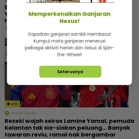
Bukan sekadar tempat berlindung,
Yayasan Chow Kit simpan kisah menyayat
Memperkenalkan Ganjaran
hati
Nexus!
Jumaat, 31 Julai 2026 6:00 PM
Dapatkan ganjaran sambil membaca!
Kumpul mata ganjaran menerusi
pelbagai aktiviti harian dan tebus di Spin-
the-Wheel!
Seterusnya
4:59
mStar | Berita
Rezeki wajah seiras Lamine Yamal, pemuda
Kelantan tak sia-siakan peluang... Banyak
tawaran reviu, ramai nak bergambar