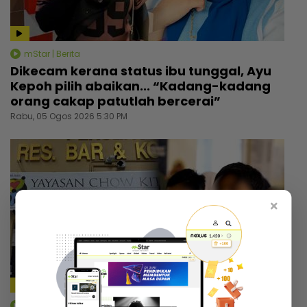
mStar | Berita
Dikecam kerana status ibu tunggal, Ayu
Kepoh pilih abaikan... “Kadang-kadang
orang cakap patutlah bercerai”
Rabu, 05 Ogos 2026 5:30 PM
×
11:32
mStar | Berita