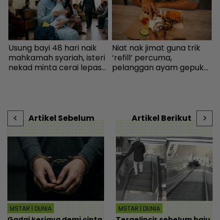
Usung bayi 48 hari naik
Niat nak jimat guna trik
S
mahkamah syariah, isteri
‘refill’ percuma,
h
nekad minta cerai lepas
pelanggan ayam gepuk
j
dituduh jadi punca nafkah
insaf lepas tahu polisi
k
mentua terputus - Viral |
kedai - “Saya kongsikan
J
mStar
benda haram” - I-suke |
t
mStar
Artikel Sebelum
Artikel Berikut
MSTAR | DUNIA
MSTAR | DUNIA
Gadai kerjaya demi cinta,
Tergelincir sebelum baju