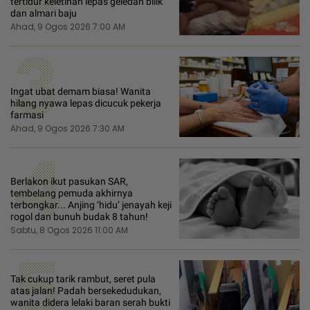
tertidur keletihan lepas geledah bilik
dan almari baju
Ahad, 9 Ogos 2026 7:00 AM
3
Ingat ubat demam biasa! Wanita
hilang nyawa lepas dicucuk pekerja
farmasi
Ahad, 9 Ogos 2026 7:30 AM
4
Berlakon ikut pasukan SAR,
tembelang pemuda akhirnya
terbongkar... Anjing ‘hidu’ jenayah keji
rogol dan bunuh budak 8 tahun!
Sabtu, 8 Ogos 2026 11:00 AM
5
Tak cukup tarik rambut, seret pula
atas jalan! Padah bersekedudukan,
wanita didera lelaki baran serah bukti