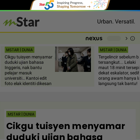
Urban. Versatil.
chevron_right
info
-
MSTAR | DUNIA
MSTAR | DUNIA
Cikgu tuisyen menyamar
Tergelincir sebelum b
duduki ujian bahasa
tersangkut... Lelaki
Inggeris, nak bantu
maut 18 minit tersepi
pelajar masuk
dekat eskalator, sedi
universiti… Kantoi edit
orang awam hanya la
foto elak identiti dikesan
langsung tak bantu!
MSTAR | DUNIA
Cikgu tuisyen menyamar
duduki ujian bahasa