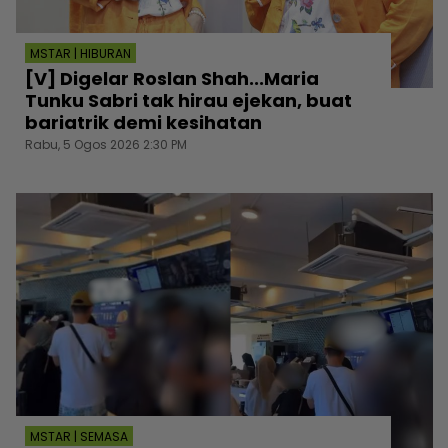
MSTAR | HIBURAN
[V] Digelar Roslan Shah...Maria
Tunku Sabri tak hirau ejekan, buat
bariatrik demi kesihatan
Rabu, 5 Ogos 2026 2:30 PM
MSTAR | SEMASA