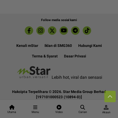
Follow media sosial kami
Kenali mStar
Iklan di SMG360
Hubungi Kami
Terma & Syarat
Dasar Privasi
Lebih hot, viral dan sensasi
Hakcipta Terpelihara ©
2026. Star Media Group Berhad
[197101000523 (10894-D)]
person
Utama
Menu
Video
Carian
Akaun