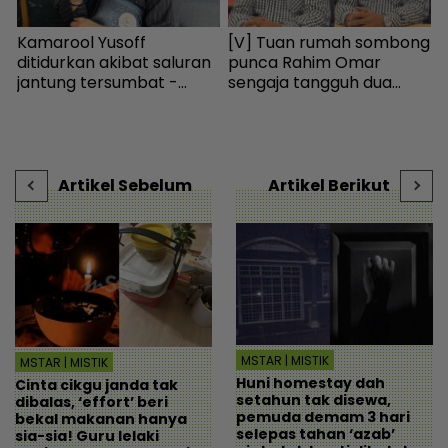
Kamarool Yusoff
[V] Tuan rumah sombong
“
ya
ditidurkan akibat saluran
punca Rahim Omar
i
jantung tersumbat -
sengaja tangguh dua
b
Hiburan | mStar
tahun tak bayar sewa -
Hiburan | mStar
-
Artikel Sebelum
Artikel Berikut
MSTAR | MISTIK
MSTAR | MISTIK
Huni homestay dah
Cinta cikgu janda tak
setahun tak disewa,
dibalas, ‘effort’ beri
pemuda demam 3 hari
bekal makanan hanya
selepas tahan ‘azab’
sia-sia! Guru lelaki