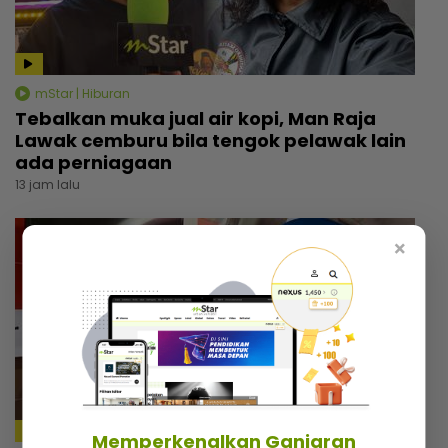
mStar | Hiburan
Tebalkan muka jual air kopi, Man Raja
Lawak cemburu bila tengok pelawak lain
ada perniagaan
13 jam lalu
×
Memperkenalkan Ganjaran