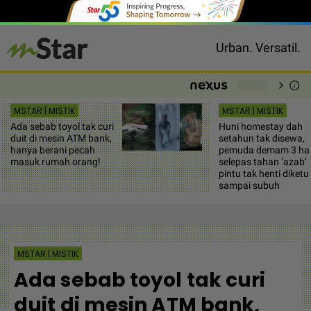
Urban. Versatil.
chevron_right
info
-
MSTAR | MISTIK
MSTAR | MISTIK
Ada sebab toyol tak curi
Huni homestay dah
duit di mesin ATM bank,
setahun tak disewa,
hanya berani pecah
pemuda demam 3 har
masuk rumah orang!
selepas tahan ‘azab’
pintu tak henti diketu
sampai subuh
MSTAR | MISTIK
Ada sebab toyol tak curi
duit di mesin ATM bank,