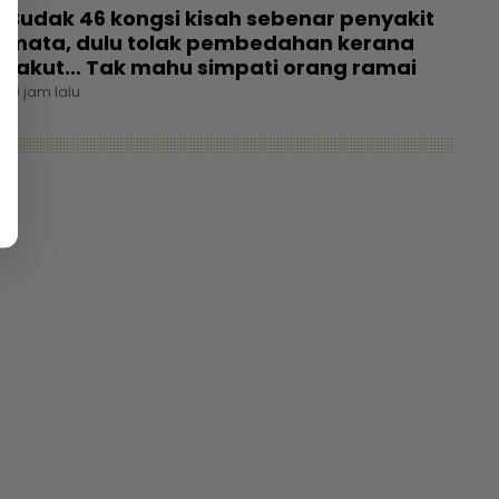
Budak 46 kongsi kisah sebenar penyakit
mata, dulu tolak pembedahan kerana
takut... Tak mahu simpati orang ramai
19 jam lalu