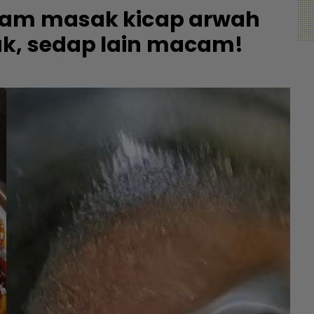
ayam masak kicap arwah
k, sedap lain macam!