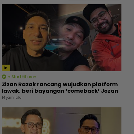
mStar | Hiburan
Zizan Razak rancang wujudkan platform
lawak, beri bayangan ‘comeback’ Jozan
14 jam lalu