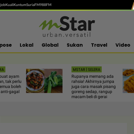
job
Kuali
Kuntum
SuriaFM
988FM
pose
Lokal
Global
Sukan
Travel
Video
RA
MSTAR | SELERA
buat ayam
Rupanya memang ada
n, tak perlu
rahsia! Akhirnya jumpa
Semua boleh
juga cara masak pisang
 anti-gagal
goreng sedap, rangup
macam beli di gerai