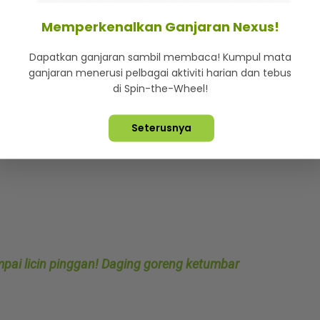
Memperkenalkan Ganjaran Nexus!
Dapatkan ganjaran sambil membaca! Kumpul mata
hiris bulat
ganjaran menerusi pelbagai aktiviti harian dan tebus
di Spin-the-Wheel!
Seterusnya
mpai licin pinggan! Daging goreng ketumbar