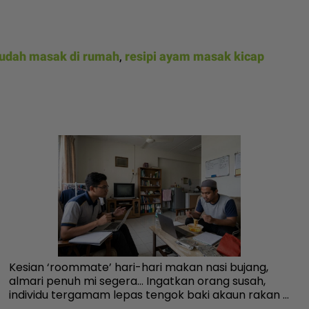
udah masak di rumah
,
resipi ayam masak kicap
Kesian ‘roommate’ hari-hari makan nasi bujang,
Us
almari penuh mi segera... Ingatkan orang susah,
ne
individu tergamam lepas tengok baki akaun rakan -
me
Viral | mStar