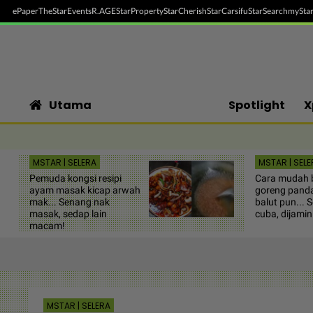
ePaper
TheStar
Events
R.AGE
StarProperty
StarCherish
StarCarsifu
StarSearch
myStar
Utama
Spotlight
X
MSTAR | SELERA
MSTAR | SELE
Pemuda kongsi resipi
Cara mudah 
ayam masak kicap arwah
goreng panda
mak... Senang nak
balut pun... 
masak, sedap lain
cuba, dijamin
macam!
MSTAR | SELERA