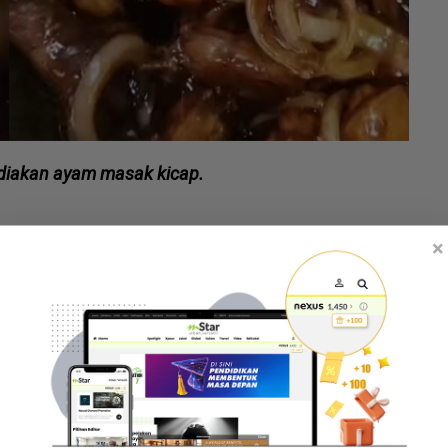
iakan ayam masak kicap.
×