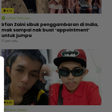
4:14
mStar | Hiburan
Irfan Zaini sibuk penggambaran di India,
mak sampai nak buat ‘appointment’
untuk jumpa
17 jam lalu
4:24
mStar | Berita