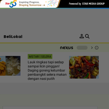
person
BeliLokal
chevron_right
info
-
MSTAR | SELERA
Lauk ringkas tapi sedap
sampai licin pinggan!
Daging goreng ketumbar
pembangkit selera makan
dengan nasi putih