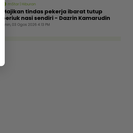
mStar | Hiburan
Majikan tindas pekerja ibarat tutup
periuk nasi sendiri - Dazrin Kamarudin
Isnin, 03 Ogos 2026 4:13 PM