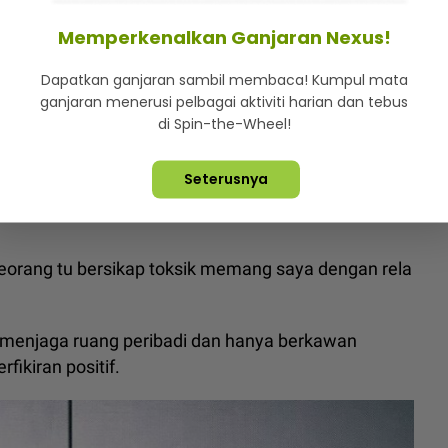
Memperkenalkan Ganjaran Nexus!
ok wajah anak Elly Mazlein, mahu mereka hidup
Dapatkan ganjaran sambil membaca! Kumpul mata
ganjaran menerusi pelbagai aktiviti harian dan tebus
 sesiapa sahaja, cuma jangan sampai saya dapat
di Spin-the-Wheel!
Seterusnya
 Jadi bila dah nampak perkara macam tu, buat apa
eseorang tu bersikap toksik memang saya dengan rela
h menjaga ruang peribadi dan hanya berkawan
ikiran positif.