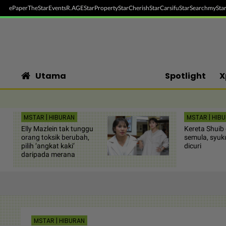
ePaper
TheStar
Events
R.AGE
StarProperty
StarCherish
StarCarsifu
StarSearch
myStar
Utama
Spotlight
X
MSTAR | HIBURAN
MSTAR | HIB
Elly Mazlein tak tunggu
Kereta Shuib 
orang toksik berubah,
semula, syuk
pilih ‘angkat kaki’
dicuri
daripada merana
MSTAR | HIBURAN