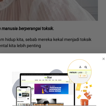
n manusia berperangai toksik.
m hidup kita, sebab mereka kekal menjadi toksik
ntal kita lebih penting
, bukan nak menghakimi seseorang tapi itu cara
×
gkan,” katanya kepada
mStar
.
rdepan dengan individu yang bukan sahaja bersikap
ecara terbuka.
 atau membalas tindakan tersebut.
time’ di rumah, tidak ambil sebarang makanan