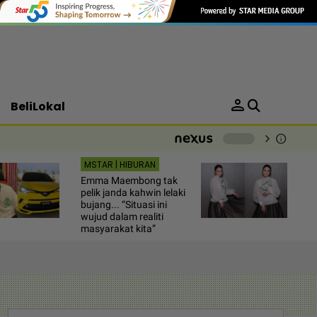
person
BeliLokal
chevron_right
info
-
MSTAR | HIBURAN
Emma Maembong tak
pelik janda kahwin lelaki
bujang... “Situasi ini
wujud dalam realiti
masyarakat kita”