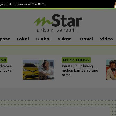
job
Kuali
Kuntum
SuriaFM
988FM
pose
Lokal
Global
Sukan
Travel
Video
URAN
MSTAR | HIBURAN
ditemui
Kereta Shuib hilang,
ur bukan
mohon bantuan orang
ramai