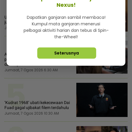
3
Nexus!
Dapatkan ganjaran sambil membaca!
Usahawan barang kemas rugi RM1.2
juta, dakwa Salman Khan menipu
Kumpul mata ganjaran menerusi
Jumaat, 7 Ogos 2026 6:00 AM
pelbagai aktiviti harian dan tebus di Spin-
4
the-Wheel!
Seterusnya
Atta Halilintar tegur netizen, jangan
pandang rendah orang rakam video
dalam pesawat
Jumaat, 7 Ogos 2026 6:30 AM
5
‘Kudrat 1968‘ ubati kekecewaan Dai
Fuad gagal ujibakat filem terdahulu
Jumaat, 7 Ogos 2026 10:30 AM