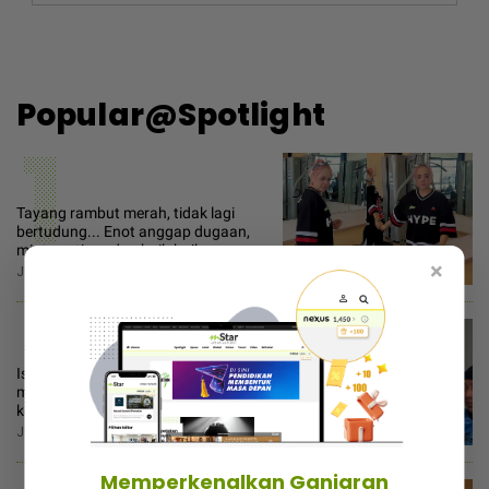
Popular@Spotlight
1
Tayang rambut merah, tidak lagi
bertudung... Enot anggap dugaan,
minta netizen doa baik-baik
×
Jumaat, 7 Ogos 2026 11:30 AM
2
Ismahalil dipenjara 30 tahun,
mahkamah rayuan ketepikan
keputusan bebas
Jumaat, 7 Ogos 2026 3:00 PM
Memperkenalkan Ganjaran