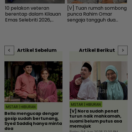
10 pelakon veteran
[V] Tuan rumah sombong
I
berentap dalam Kilauan
punca Rahim Omar
k
Emas Selebriti 2026,
sengaja tangguh dua
m
sumbangan mingguan
tahun tak bayar sewa -
untuk artis memerlukan -
Hiburan | mStar
s
Hiburan | mStar
k
V
Artikel Sebelum
Artikel Berikut
MSTAR | HIBURAN
MSTAR | HIBURAN
[V] Nora sudah penat
Bella mengucap dengar
turun naik mahkamah,
gosip sudah bertunang,
suami belum putus asa
Syed Saddiq hanya minta
memujuk
doa
Rabu, 04 Jun 2025 12:30 PM