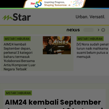
Urban. Versatil.
chevron_right
info
-
MSTAR | HIBURAN
MSTAR | HIBURAN
AIM24 kembali
[V] Nora sudah penat
September depan,
turun naik mahkamah
perkenal 3 kategori
suami belum putus a
baharu termasuk
memujuk
'Kolaborasi Bersama
Artis/Komposer Luar
Negara Terbaik'
MSTAR | HIBURAN
AIM24 kembali September