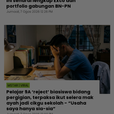
Ini senarai lengkap Exco dan
portfolio gabungan BN-PN
Jumaat, 7 Ogos 2026 12:26 PM
MSTAR | VIRAL
Pelajar 9A ‘reject’ biasiswa bidang
pergigian, terpaksa ikut selera mak
ayah jadi cikgu sekolah - “Usaha
saya hanya sia-sia”