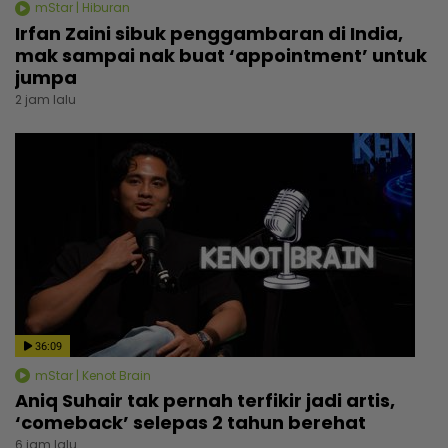
mStar | Hiburan
Irfan Zaini sibuk penggambaran di India,
mak sampai nak buat ‘appointment’ untuk
jumpa
2 jam lalu
36:09
mStar | Kenot Brain
Aniq Suhair tak pernah terfikir jadi artis,
‘comeback’ selepas 2 tahun berehat
6 jam lalu