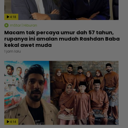
4:18
mStar | Hiburan
Macam tak percaya umur dah 57 tahun,
rupanya ini amalan mudah Rashdan Baba
kekal awet muda
1 jam lalu
4:14