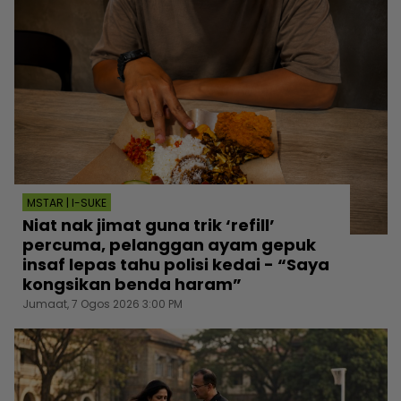
MSTAR | I-SUKE
Niat nak jimat guna trik ‘refill’
percuma, pelanggan ayam gepuk
insaf lepas tahu polisi kedai - “Saya
kongsikan benda haram”
Jumaat, 7 Ogos 2026 3:00 PM