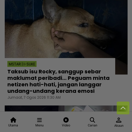
MSTAR | I-SUKE
Taksub isu Rocky, sanggup sebar
maklumat peribadi... Peguam minta
netizen hati-hati, jangan langgar
undang-undang kerana emosi
Jumaat, 7 Ogos 2026 11:30 AM
person
Utama
Menu
Video
Carian
Akaun