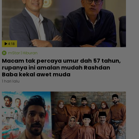
4:18
mStar | Hiburan
Macam tak percaya umur dah 57 tahun,
rupanya ini amalan mudah Rashdan
Baba kekal awet muda
1 hari lalu