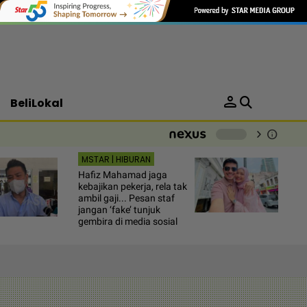
person
BeliLokal
chevron_right
info
-
MSTAR | HIBURAN
Hafiz Mahamad jaga
kebajikan pekerja, rela tak
ambil gaji... Pesan staf
jangan ‘fake’ tunjuk
gembira di media sosial