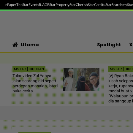
ePaper
TheStar
Events
R.AGE
StarProperty
StarCherish
StarCarsifu
StarSearch
myStar
Utama
Spotlight
X
MSTAR | HIBURAN
MSTAR | HIB
Tular video Zul Yahya
[V] Ryan Bak
jalan seorang diri seperti
kisah selepa
berdepan masalah, isteri
kerja, rupanya
buka cerita
modal buat vi
“Walaupun b
dia sanggup k