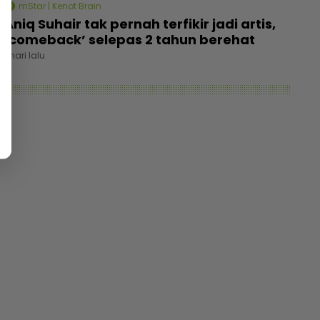
mStar | Kenot Brain
Aniq Suhair tak pernah terfikir jadi artis,
‘comeback’ selepas 2 tahun berehat
1 hari lalu