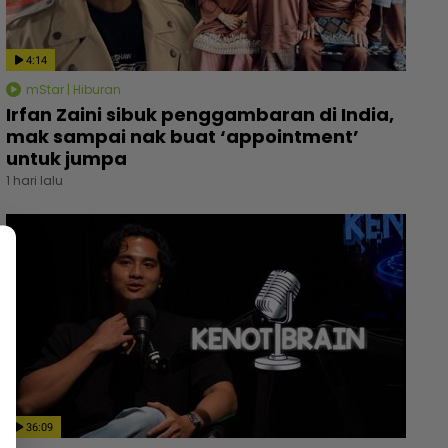
4:14
mStar | Hiburan
Irfan Zaini sibuk penggambaran di India,
mak sampai nak buat ‘appointment’
untuk jumpa
1 hari lalu
36:09