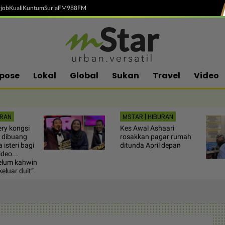
job
Kuali
Kuntum
SuriaFM
988FM
pose
Lokal
Global
Sukan
Travel
Video
URAN
MSTAR | HIBURAN
ery kongsi
Kes Awal Ashaari
s dibuang
rosakkan pagar rumah
 isteri bagi
ditunda April depan
deo...
elum kahwin
eluar duit”