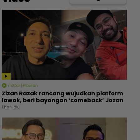
mStar | Hiburan
Zizan Razak rancang wujudkan platform
lawak, beri bayangan ‘comeback’ Jozan
1 hari lalu