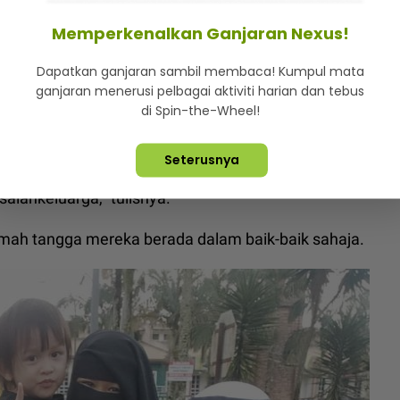
ium mulut, anak-anak tengok - Zul Yahya tegur
Memperkenalkan Ganjaran Nexus!
 orang ramai agar menghulurkan bantuan kepada
Dapatkan ganjaran sambil membaca! Kumpul mata
ganjaran menerusi pelbagai aktiviti harian dan tebus
di Spin-the-Wheel!
n kaki dari pukul 4 pagi sampai sekarang, 8.30 pagi.
Seterusnya
alahkeluarga," tulisnya.
mah tangga mereka berada dalam baik-baik sahaja.