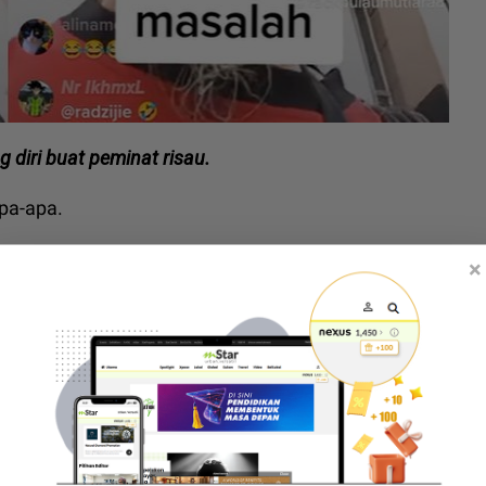
g diri buat peminat risau.
apa-apa.
 masa sendiri untuk tenangkan diri dia," katanya
×
 video mempelihatkan Zul Yahya berjalan
 fikir keuntungan peribadi” - Zul Yahya ajak
erja lebih berkat