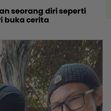
an seorang diri seperti
i buka cerita