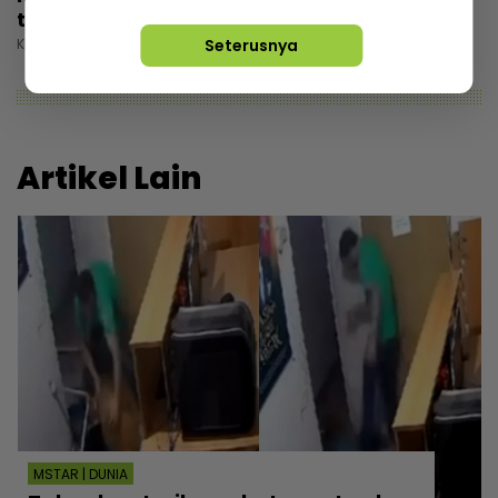
tawaran reviu, ramai nak bergambar
Khamis, 30 Julai 2026 5:00 PM
Seterusnya
Artikel Lain
MSTAR | DUNIA