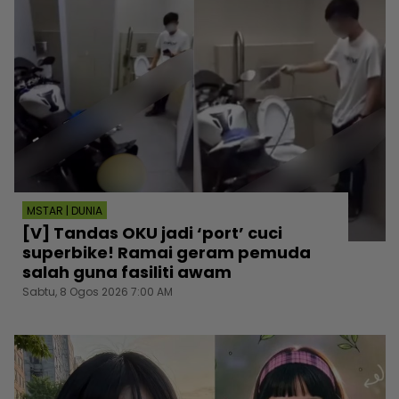
MSTAR | DUNIA
[V] Tandas OKU jadi ‘port’ cuci
superbike! Ramai geram pemuda
salah guna fasiliti awam
Sabtu, 8 Ogos 2026 7:00 AM