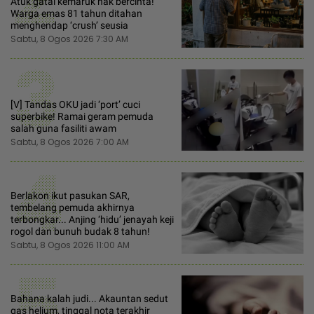
Atuk gatal kemaruk nak bercinta!
Warga emas 81 tahun ditahan
menghendap ‘crush’ seusia
Sabtu, 8 Ogos 2026 7:30 AM
3
[V] Tandas OKU jadi ‘port’ cuci
superbike! Ramai geram pemuda
salah guna fasiliti awam
Sabtu, 8 Ogos 2026 7:00 AM
4
Berlakon ikut pasukan SAR,
tembelang pemuda akhirnya
terbongkar... Anjing ‘hidu’ jenayah keji
rogol dan bunuh budak 8 tahun!
Sabtu, 8 Ogos 2026 11:00 AM
5
Bahana kalah judi... Akauntan sedut
gas helium, tinggal nota terakhir