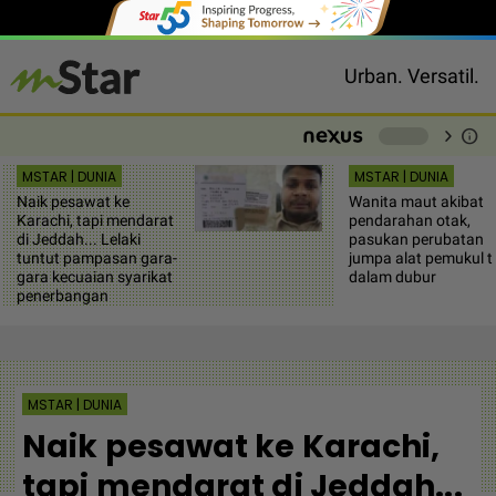
Urban. Versatil.
chevron_right
info
-
MSTAR | DUNIA
MSTAR | DUNIA
Naik pesawat ke
Wanita maut akibat
Karachi, tapi mendarat
pendarahan otak,
di Jeddah... Lelaki
pasukan perubatan
tuntut pampasan gara-
jumpa alat pemukul t
gara kecuaian syarikat
dalam dubur
penerbangan
MSTAR | DUNIA
Naik pesawat ke Karachi,
tapi mendarat di Jeddah...