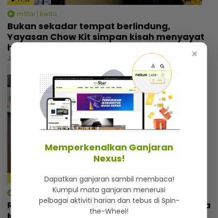
mStar | Berita
Bukan sekadar tempat berlindung,
Yayasan Chow Kit simpan kisah menyayat
hati
×
Jumaat, 31 Julai 2026 6:00 PM
Memperkenalkan Ganjaran
Nexus!
Dapatkan ganjaran sambil membaca!
4:59
Kumpul mata ganjaran menerusi
mStar | Berita
pelbagai aktiviti harian dan tebus di Spin-
Rezeki wajah seiras Lamine Yamal, pemuda
the-Wheel!
Kelantan tak sia-siakan peluang... Banyak