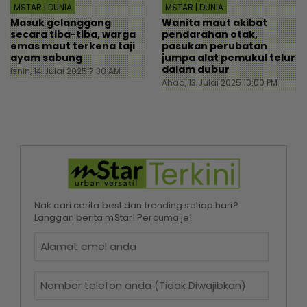
MSTAR | DUNIA
MSTAR | DUNIA
Masuk gelanggang
Wanita maut akibat
secara tiba-tiba, warga
pendarahan otak,
emas maut terkena taji
pasukan perubatan
ayam sabung
jumpa alat pemukul telur
dalam dubur
Isnin, 14 Julai 2025 7:30 AM
Ahad, 13 Julai 2025 10:00 PM
Nak cari cerita best dan trending setiap hari?
Langgan berita mStar! Percuma je!