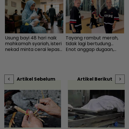
Usung bayi 48 hari naik
Tayang rambut merah,
I
mahkamah syariah, isteri
tidak lagi bertudung...
nekad minta cerai lepas
Enot anggap dugaan,
k
dituduh jadi punca nafkah
minta netizen doa baik-
b
mentua terputus - Viral |
baik - Hiburan | mStar
mStar
Artikel Sebelum
Artikel Berikut