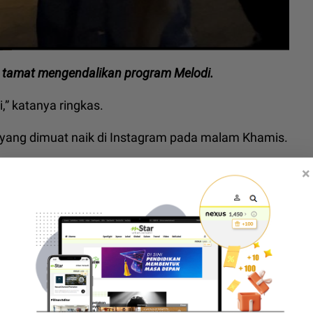
as tamat mengendalikan program Melodi.
” katanya ringkas.
 yang dimuat naik di Instagram pada malam Khamis.
yai tangan yang dipegang erat itu adalah Fikry.
×
ada ruangan kapsyen.
iaran langsung Melodi, tegas isu rumah tangga bukan
sia majlis nikah, jawab dakwaan kena paksa kahwin