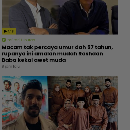
4:18
mStar | Hiburan
Macam tak percaya umur dah 57 tahun,
rupanya ini amalan mudah Rashdan
Baba kekal awet muda
8 jam lalu