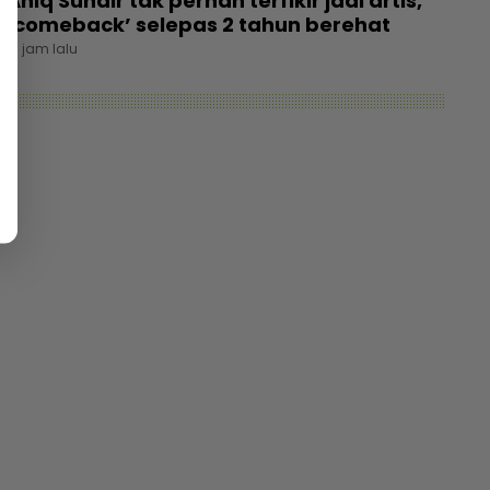
Aniq Suhair tak pernah terfikir jadi artis,
‘comeback’ selepas 2 tahun berehat
13 jam lalu