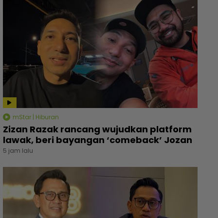
mStar | Hiburan
Zizan Razak rancang wujudkan platform
lawak, beri bayangan ‘comeback’ Jozan
5 jam lalu