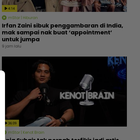
4:14
mStar | Hiburan
Irfan Zaini sibuk penggambaran di India,
mak sampai nak buat ‘appointment’
untuk jumpa
9 jam lalu
36:09
mStar | Kenot Brain