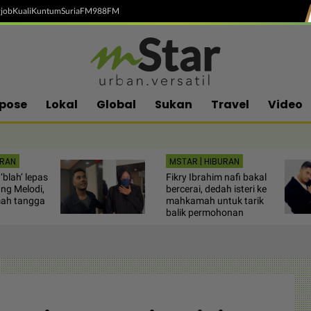
job
Kuali
Kuntum
SuriaFM
988FM
pose
Lokal
Global
Sukan
Travel
Video
URAN
MSTAR | HIBURAN
‘blah’ lepas
Fikry Ibrahim nafi bakal
ng Melodi,
bercerai, dedah isteri ke
mah tangga
mahkamah untuk tarik
balik permohonan