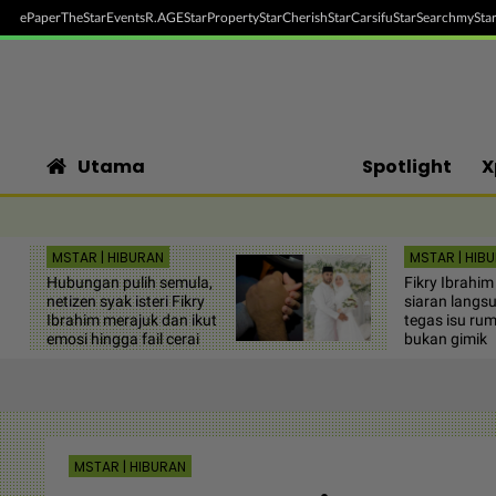
ePaper
TheStar
Events
R.AGE
StarProperty
StarCherish
StarCarsifu
StarSearch
myStar
Utama
Spotlight
X
MSTAR | HIBURAN
MSTAR | HIB
Hubungan pulih semula,
Fikry Ibrahim 
netizen syak isteri Fikry
siaran langsu
Ibrahim merajuk dan ikut
tegas isu ru
emosi hingga fail cerai
bukan gimik
MSTAR | HIBURAN