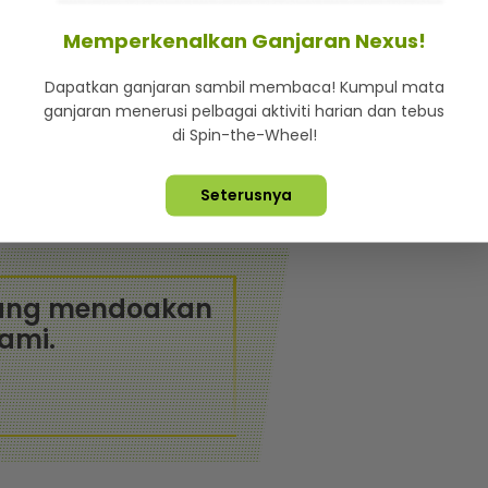
 perkahwinan pasangan ini kekal bahagia.
Memperkenalkan Ganjaran Nexus!
wa punca Khalizah memfailkan cerai pada Mei lalu
Dapatkan ganjaran sambil membaca! Kumpul mata
ganjaran menerusi pelbagai aktiviti harian dan tebus
di Spin-the-Wheel!
lik. Biasalah wanita… kita semua bayi yang tak
Seterusnya
yang mendoakan
ami.