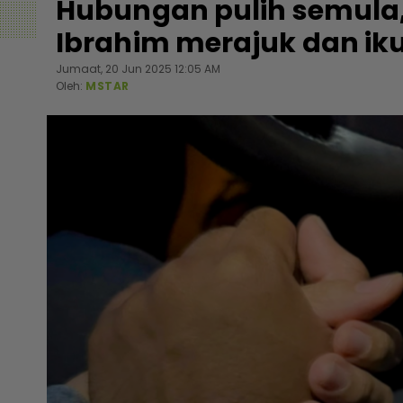
Hubungan pulih semula, n
Ibrahim merajuk dan ikut
Jumaat, 20 Jun 2025 12:05 AM
Oleh:
MSTAR