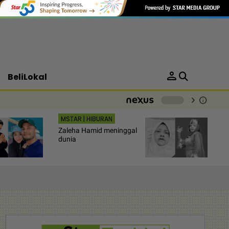
person
BeliLokal
chevron_right
info
-
MSTAR | HIBURAN
Zaleha Hamid meninggal
dunia