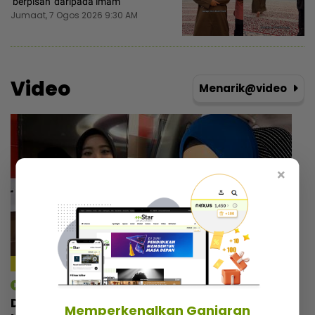
‘berpisah’ daripada imam
Jumaat, 7 Ogos 2026 9:30 AM
Video
Menarik@video
×
mStar | Berita
Dikecam kerana status ibu tunggal, Ayu
Memperkenalkan Ganjaran