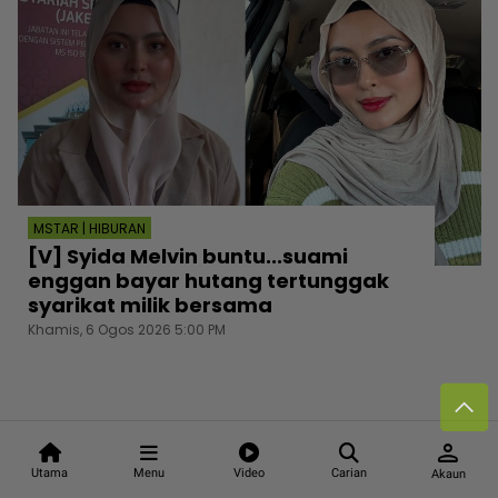
MSTAR | HIBURAN
[V] Syida Melvin buntu...suami
enggan bayar hutang tertunggak
syarikat milik bersama
Khamis, 6 Ogos 2026 5:00 PM
person
Utama
Menu
Video
Carian
Akaun
Follow media sosial kami