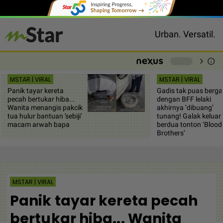
Urban. Versatil.
chevron_right
info
-
MSTAR | VIRAL
MSTAR | VIRAL
Panik tayar kereta
Gadis tak puas berga
pecah bertukar hiba...
dengan BFF lelaki
Wanita menangis pakcik
akhirnya ‘dibuang’
tua hulur bantuan 'sebiji'
tunang! Galak keluar
macam arwah bapa
berdua tonton ‘Blood
Brothers’
MSTAR | VIRAL
Panik tayar kereta pecah
bertukar hiba... Wanita