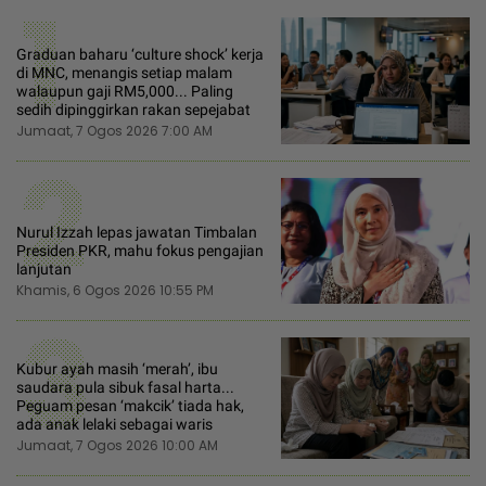
1
Graduan baharu ‘culture shock’ kerja
di MNC, menangis setiap malam
walaupun gaji RM5,000... Paling
sedih dipinggirkan rakan sepejabat
Jumaat, 7 Ogos 2026 7:00 AM
2
Nurul Izzah lepas jawatan Timbalan
Presiden PKR, mahu fokus pengajian
lanjutan
Khamis, 6 Ogos 2026 10:55 PM
3
Kubur ayah masih ‘merah’, ibu
saudara pula sibuk fasal harta...
Peguam pesan ‘makcik’ tiada hak,
ada anak lelaki sebagai waris
Jumaat, 7 Ogos 2026 10:00 AM