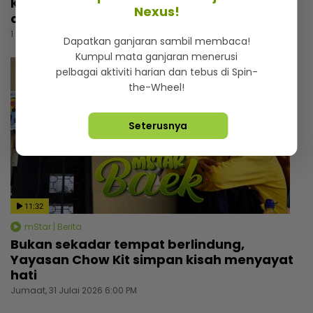
Kepoh pilih abaikan... “Kadang-kadang
Nexus!
orang cakap patutlah bercerai”
1 hari lalu
Dapatkan ganjaran sambil membaca!
Kumpul mata ganjaran menerusi
pelbagai aktiviti harian dan tebus di Spin-
the-Wheel!
Seterusnya
11:32
mStar | Berita
Bukan sekadar tempat berlindung,
Yayasan Chow Kit simpan kisah menyayat
hati
Jumaat, 31 Julai 2026 6:00 PM