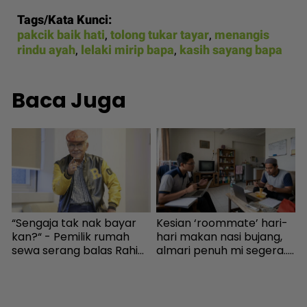
Tags/Kata Kunci:
pakcik baik hati
,
tolong tukar tayar
,
menangis
rindu ayah
,
lelaki mirip bapa
,
kasih sayang bapa
Baca Juga
g
“Sengaja tak nak bayar
Kesian ‘roommate’ hari-
1
kan?“ - Pemilik rumah
hari makan nasi bujang,
b
sewa serang balas Rahim
almari penuh mi segera...
E
Omar, doakan menang
Ingatkan orang susah,
KES2026 boleh bayar
individu tergamam lepas
u
hutang - Hiburan | mStar
tengok baki akaun rakan
H
- Viral | mStar