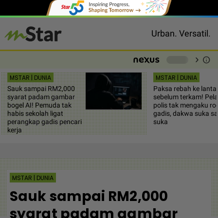
Urban. Versatil.
chevron_right
info
-
MSTAR | DUNIA
MSTAR | DUNIA
Sauk sampai RM2,000
Paksa rebah ke lantai
syarat padam gambar
sebelum terkam! Pela
bogel AI! Pemuda tak
polis tak mengaku ro
habis sekolah ligat
gadis, dakwa suka s
perangkap gadis pencari
suka
kerja
MSTAR | DUNIA
Sauk sampai RM2,000
syarat padam gambar