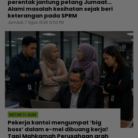
perentak jantung petang Jumaat...
Alami masalah kesihatan sejak beri
keterangan pada SPRM
Jumaat, 7 Ogos 2026 12:52 PM
MSTAR | I-SUKE
Pekerja kantoi mengumpat ‘big
boss’ dalam e-mel dibuang kerja!
Tapi Mahkamah Perusahaan arah