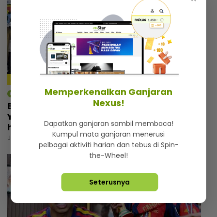
11:32
Memperkenalkan Ganjaran
mStar | Berita
Nexus!
Bukan sekadar tempat berlindung,
Yayasan Chow Kit simpan kisah menyayat
Dapatkan ganjaran sambil membaca!
hati
Kumpul mata ganjaran menerusi
Jumaat, 31 Julai 2026 6:00 PM
pelbagai aktiviti harian dan tebus di Spin-
the-Wheel!
Seterusnya