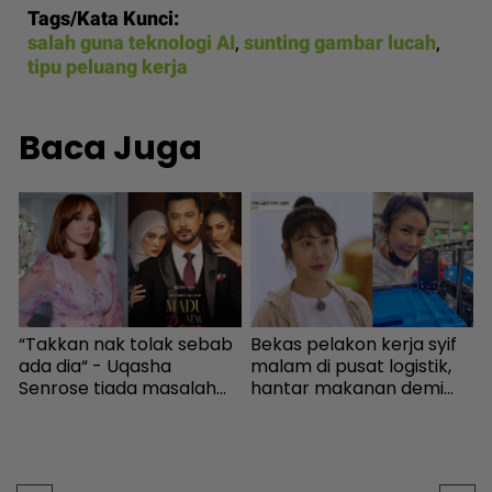
Tags/Kata Kunci:
salah guna teknologi AI
,
sunting gambar lucah
,
tipu peluang kerja
Baca Juga
k
“Takkan nak tolak sebab
Bekas pelakon kerja syif
K
ada dia“ - Uqasha
malam di pusat logistik,
‘
Senrose tiada masalah
hantar makanan demi
s
bergandingan, hormat
kelangsungan hidup -
P
rezeki Aliff Aziz - Hiburan |
Bintang Global | mStar
t
mStar
s