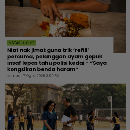
MSTAR | I-SUKE
Niat nak jimat guna trik ‘refill’
percuma, pelanggan ayam gepuk
insaf lepas tahu polisi kedai - “Saya
kongsikan benda haram”
Jumaat, 7 Ogos 2026 3:00 PM