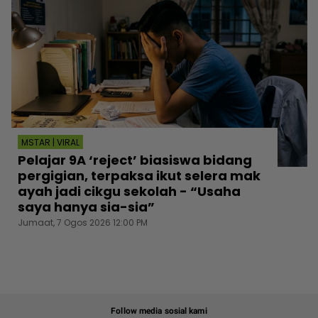
MSTAR | VIRAL
Pelajar 9A ‘reject’ biasiswa bidang
pergigian, terpaksa ikut selera mak
ayah jadi cikgu sekolah - “Usaha
saya hanya sia-sia”
Jumaat, 7 Ogos 2026 12:00 PM
Follow media sosial kami