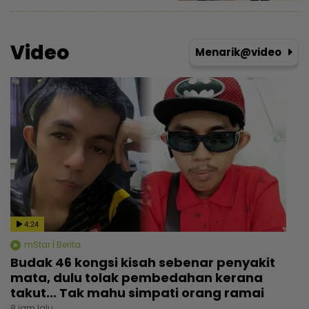
Video
Menarik@video
4:24
mStar | Berita
Budak 46 kongsi kisah sebenar penyakit
mata, dulu tolak pembedahan kerana
takut... Tak mahu simpati orang ramai
8 jam lalu