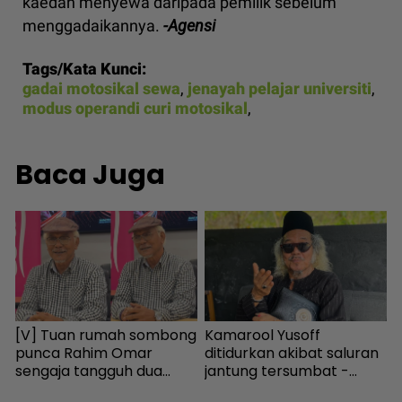
kaedah menyewa daripada pemilik sebelum
menggadaikannya.
-Agensi
Tags/Kata Kunci:
gadai motosikal sewa
,
jenayah pelajar universiti
,
modus operandi curi motosikal
,
Baca Juga
[V] Tuan rumah sombong
Kamarool Yusoff
“
punca Rahim Omar
ditidurkan akibat saluran
a
sengaja tangguh dua
jantung tersumbat -
S
e
tahun tak bayar sewa -
Hiburan | mStar
b