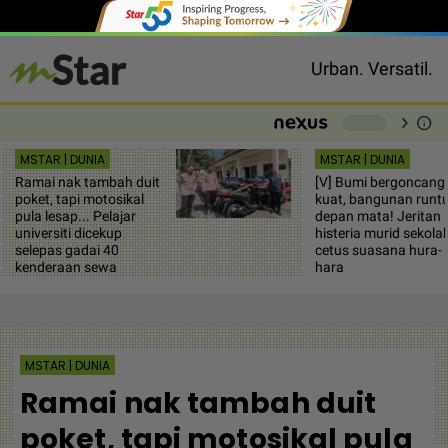
Urban. Versatil.
chevron_right
info
-
MSTAR | DUNIA
MSTAR | DUNIA
Ramai nak tambah duit
[V] Bumi bergoncang
poket, tapi motosikal
kuat, bangunan runt
pula lesap... Pelajar
depan mata! Jeritan
universiti dicekup
histeria murid sekola
selepas gadai 40
cetus suasana hura-
kenderaan sewa
hara
MSTAR | DUNIA
Ramai nak tambah duit
poket, tapi motosikal pula