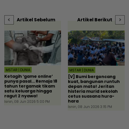
Hiburan | mStar
r
Artikel Sebelum
Artikel Berikut
MSTAR | DUNIA
MSTAR | DUNIA
Ketagih ‘game online’
[V] Bumi bergoncang
punya pasal... Remaja 18
kuat, bangunan runtuh
tahun tergamak tikam
depan mata! Jeritan
satu keluarga hingga
histeria murid sekolah
ragut 2 nyawa!
cetus suasana hura-
hara
Isnin, 08 Jun 2026 5:00 PM
Isnin, 08 Jun 2026 3:15 PM