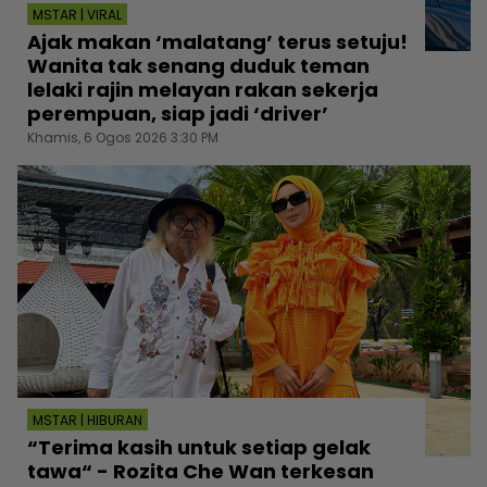
MSTAR | VIRAL
Ajak makan ‘malatang’ terus setuju!
Wanita tak senang duduk teman
lelaki rajin melayan rakan sekerja
perempuan, siap jadi ‘driver’
Khamis, 6 Ogos 2026 3:30 PM
MSTAR | HIBURAN
“Terima kasih untuk setiap gelak
tawa“ - Rozita Che Wan terkesan