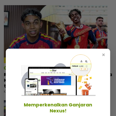
×
4:59
mStar | Berita
Rezeki wajah seiras Lamine Yamal, pemuda
Kelantan tak sia-siakan peluang... Banyak
tawaran reviu, ramai nak bergambar
Khamis, 30 Julai 2026 5:00 PM
Memperkenalkan Ganjaran
Nexus!