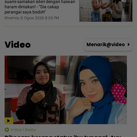
suami samakan isteri dengan haiwan
haram dimakan! - “Dia cakap
perangai saya bodoh”
Khamis, 6 Ogos 2026 8:00 PM
Video
Menarik@video
mStar | Berita