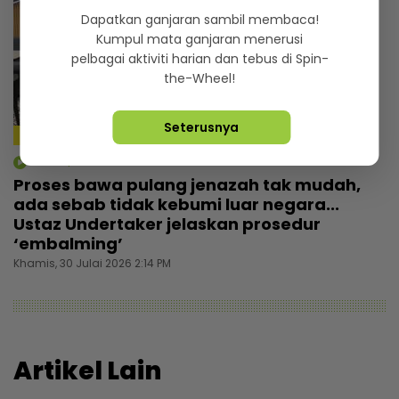
Dapatkan ganjaran sambil membaca!
Kumpul mata ganjaran menerusi
pelbagai aktiviti harian dan tebus di Spin-
the-Wheel!
Seterusnya
5:28
mStar | Berita
Proses bawa pulang jenazah tak mudah,
ada sebab tidak kebumi luar negara...
Ustaz Undertaker jelaskan prosedur
‘embalming’
Khamis, 30 Julai 2026 2:14 PM
Artikel Lain