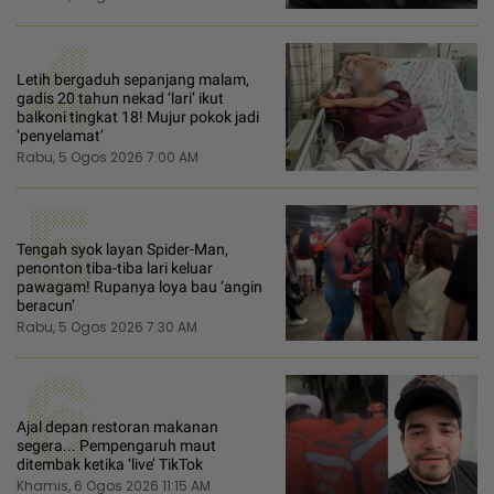
4
Letih bergaduh sepanjang malam,
gadis 20 tahun nekad ‘lari’ ikut
balkoni tingkat 18! Mujur pokok jadi
‘penyelamat’
Rabu, 5 Ogos 2026 7:00 AM
5
Tengah syok layan Spider-Man,
penonton tiba-tiba lari keluar
pawagam! Rupanya loya bau ‘angin
beracun’
Rabu, 5 Ogos 2026 7:30 AM
6
Ajal depan restoran makanan
segera... Pempengaruh maut
ditembak ketika ‘live’ TikTok
Khamis, 6 Ogos 2026 11:15 AM