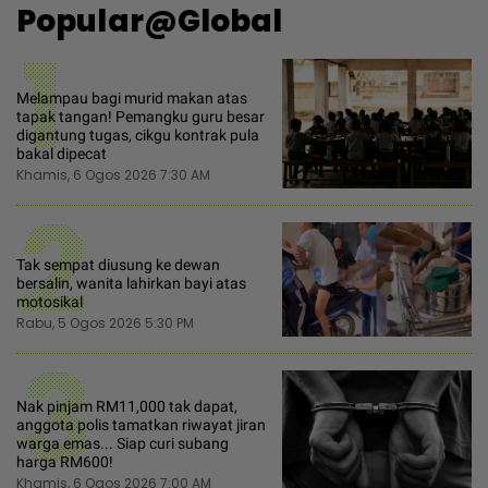
Popular@Global
1
Melampau bagi murid makan atas
tapak tangan! Pemangku guru besar
digantung tugas, cikgu kontrak pula
bakal dipecat
Khamis, 6 Ogos 2026 7:30 AM
2
Tak sempat diusung ke dewan
bersalin, wanita lahirkan bayi atas
motosikal
Rabu, 5 Ogos 2026 5:30 PM
3
Nak pinjam RM11,000 tak dapat,
anggota polis tamatkan riwayat jiran
warga emas... Siap curi subang
harga RM600!
Khamis, 6 Ogos 2026 7:00 AM