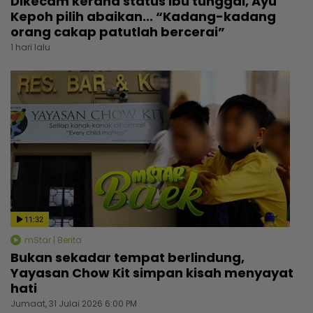
Dikecam kerana status ibu tunggal, Ayu
Kepoh pilih abaikan... “Kadang-kadang
orang cakap patutlah bercerai”
1 hari lalu
11:32
mStar | Berita
Bukan sekadar tempat berlindung,
Yayasan Chow Kit simpan kisah menyayat
hati
Jumaat, 31 Julai 2026 6:00 PM