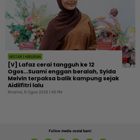
MSTAR | HIBURAN
[V] Lafaz cerai tangguh ke 12
Ogos...Suami enggan beralah, Syida
Melvin terpaksa balik kampung sejak
Aidilfitri lalu
Khamis, 6 Ogos 2026 1:45 PM
Follow media sosial kami