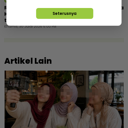
mStar | Berita
Rezeki wajah seiras Lamine Yamal, pemuda
Kelantan tak sia-siakan peluang... Banyak
Seterusnya
tawaran reviu, ramai nak bergambar
Khamis, 30 Julai 2026 5:00 PM
Artikel Lain