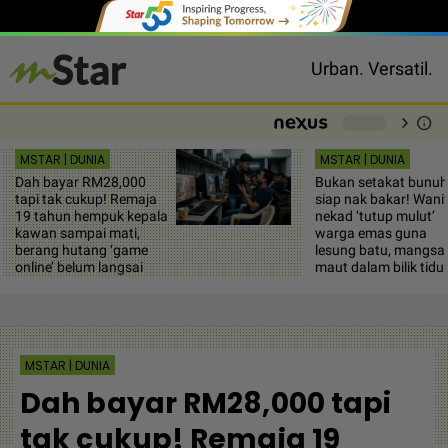
Urban. Versatil.
chevron_right
info
-
MSTAR | DUNIA
MSTAR | DUNIA
Dah bayar RM28,000
Bukan setakat bunuh
tapi tak cukup! Remaja
siap nak bakar! Wani
19 tahun hempuk kepala
nekad ‘tutup mulut’
kawan sampai mati,
warga emas guna
berang hutang ‘game
lesung batu, mangsa
online’ belum langsai
maut dalam bilik tidu
MSTAR | DUNIA
Dah bayar RM28,000 tapi
tak cukup! Remaja 19