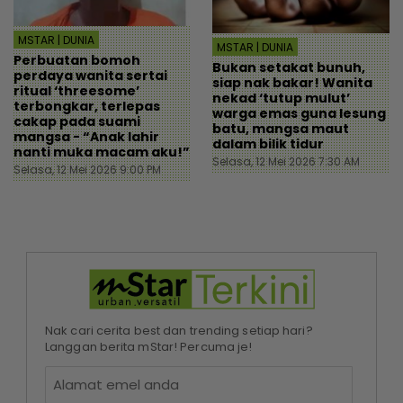
MSTAR | DUNIA
MSTAR | DUNIA
Perbuatan bomoh
Bukan setakat bunuh,
perdaya wanita sertai
siap nak bakar! Wanita
ritual ‘threesome’
nekad ‘tutup mulut’
terbongkar, terlepas
warga emas guna lesung
cakap pada suami
batu, mangsa maut
mangsa - “Anak lahir
dalam bilik tidur
nanti muka macam aku!”
Selasa, 12 Mei 2026 7:30 AM
Selasa, 12 Mei 2026 9:00 PM
Nak cari cerita best dan trending setiap hari?
Langgan berita mStar! Percuma je!