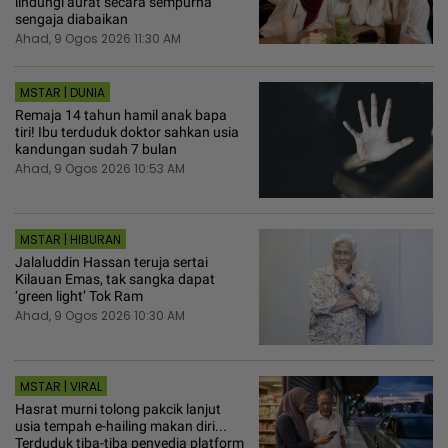
lindungi aurat secara sempurna
sengaja diabaikan
Ahad, 9 Ogos 2026 11:30 AM
MSTAR | DUNIA
Remaja 14 tahun hamil anak bapa
tiri! Ibu terduduk doktor sahkan usia
kandungan sudah 7 bulan
Ahad, 9 Ogos 2026 10:53 AM
MSTAR | HIBURAN
Jalaluddin Hassan teruja sertai
Kilauan Emas, tak sangka dapat
‘green light’ Tok Ram
Ahad, 9 Ogos 2026 10:30 AM
MSTAR | VIRAL
Hasrat murni tolong pakcik lanjut
usia tempah e-hailing makan diri...
Terduduk tiba-tiba penyedia platform