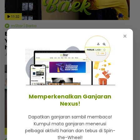
11:32
mStar | Berita
Bukan sekadar tempat berlindung,
×
Yayasan Chow Kit simpan kisah menyayat
hati
Jumaat, 31 Julai 2026 6:00 PM
Memperkenalkan Ganjaran
Nexus!
Dapatkan ganjaran sambil membaca!
Kumpul mata ganjaran menerusi
pelbagai aktiviti harian dan tebus di Spin-
4:59
the-Wheel!