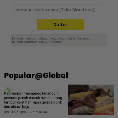
Dengan menekan butang mendaftar, anda kini bersetuju
dengan
peraturan dan terma
kami.
Popular@Global
1
Katil empuk ‘memanggil-manggil’,
pemuda pecah masuk rumah orang
tertidur keletihan lepas geledah bilik
dan almari baju
Ahad, 9 Ogos 2026 7:00 AM