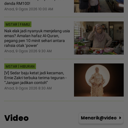
denda RM100!
Ahad, 9 Ogos 2026 10:00 AM
MSTAR | FAMILI
Nak elak jadi nyanyuk menjelang usia
emas? Amalan hafaz Al-Quran,
pegang pen 10 minit sehari antara
rahsia otak ‘power’
Ahad, 9 Ogos 2026 9:30 AM
MSTAR | HIBURAN
[V] Sedar baju ketat jadi kecaman,
Ernie Zakri terbuka terima teguran -
“Jangan jadikan contoh“
Ahad, 9 Ogos 2026 8:30 AM
Video
Menarik@video