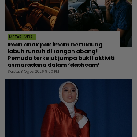
MSTAR | VIRAL
Iman anak pak imam bertudung
labuh runtuh di tangan abang!
Pemuda terkejut jumpa bukti aktiviti
asmaradana dalam ‘dashcam’
Sabtu, 8 Ogos 2026 8:00 PM