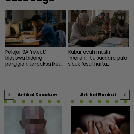
Pelajar 9A ‘reject’
Kubur ayah masih
I
biasiswa bidang
‘merah’, ibu saudara pula
R
pergigian, terpaksa ikut
sibuk fasal harta...
l
selera mak ayah jadi
Peguam pesan ‘makcik’
p
cikgu sekolah - “Usaha
tiada hak, ada anak lelaki
w
saya hanya sia-sia” - Viral
sebagai waris - Viral |
l
| mStar
mStar
Artikel Sebelum
Artikel Berikut