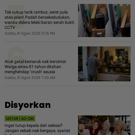
5
Tak cukup tarik rambut, seret pula
atas jalan! Padah bersekedudukan,
wanita didera lelaki baran serah bukti
CCTV
Sabtu, 8 Ogos 2026 12:15 PM
6
Atuk gatal kemaruk nak bercinta!
Warga emas 81 tahun ditahan
menghendap ‘crush’ seusia
Sabtu, 8 Ogos 2026 7:30 AM
Disyorkan
MSTAR | AD-DIN
Ingat tutup kepala dah selesai?
Jangan sebab nak bergaya, syariat