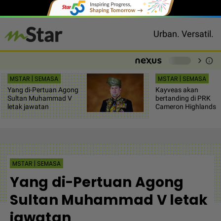
Urban. Versatil.
chevron_right
info
-
MSTAR | SEMASA
MSTAR | SEMASA
Yang di-Pertuan Agong
Kayveas akan
Sultan Muhammad V
bertanding di PRK
letak jawatan
Cameron Highlands
MSTAR | SEMASA
Yang di-Pertuan Agong
Sultan Muhammad V letak
jawatan