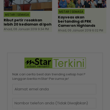
MSTAR | SEMASA
MSTAR | SEMASA
Kayveas akan
Ribut petir rosakkan
bertanding di PRK
lebih 20 kediaman di Ipoh
Cameron Highlands
Ahad, 06 Januari 2019 9:34 PM
Ahad, 06 Januari 2019 6:02 PM
Nak cari cerita best dan trending setiap hari?
Langgan berita mStar! Percuma je!