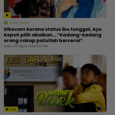
mStar | Berita
Dikecam kerana status ibu tunggal, Ayu
Kepoh pilih abaikan... “Kadang-kadang
orang cakap patutlah bercerai”
Rabu, 05 Ogos 2026 5:30 PM
11:32