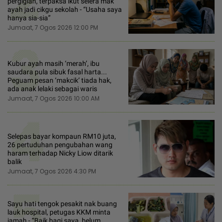
pergigian, terpaksa ikut selera mak
ayah jadi cikgu sekolah - “Usaha saya
hanya sia-sia”
Jumaat, 7 Ogos 2026 12:00 PM
3
Kubur ayah masih ‘merah’, ibu
saudara pula sibuk fasal harta...
Peguam pesan ‘makcik’ tiada hak,
ada anak lelaki sebagai waris
Jumaat, 7 Ogos 2026 10:00 AM
4
Selepas bayar kompaun RM10 juta,
26 pertuduhan pengubahan wang
haram terhadap Nicky Liow ditarik
balik
Jumaat, 7 Ogos 2026 4:30 PM
5
Sayu hati tengok pesakit nak buang
lauk hospital, petugas KKM minta
jamah - “Baik bagi saya, belum