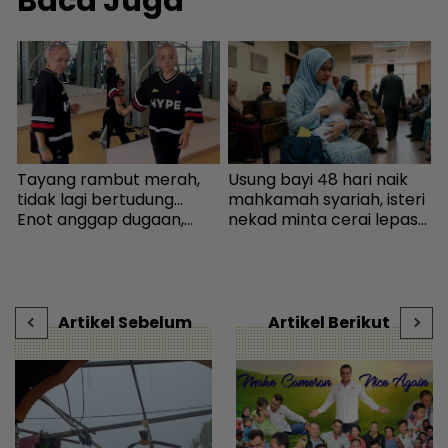
Baca Juga
k
Tayang rambut merah,
Usung bayi 48 hari naik
W
tidak lagi bertudung...
mahkamah syariah, isteri
p
Enot anggap dugaan,
nekad minta cerai lepas
‘
minta netizen doa baik-
dituduh jadi punca nafkah
I
baik - Hiburan | mStar
mentua terputus - Viral |
g
mStar
s
D
Artikel Sebelum
Artikel Berikut