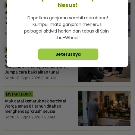
Nexus!
MSTAR | HIBURAN
Bukan luahan rumah tangga, isteri
Dapatkan ganjaran sambil membaca!
cuma kongsi kata-kata semangat
buat Usop... “Ayat ChatGPT pun dia
Kumpul mata ganjaran menerusi
jadikan status”
pelbagai aktiviti harian dan tebus di Spin-
Sabtu, 8 Ogos 2026 8:30 AM
the-Wheel!
MSTAR | MYR
Seterusnya
Sesak nafas kena bayar hutang
RM4,200 sebulan, jurutera bergaji
RM5,500 kini mampu tersenyum...
Jumpa cara baiki aliran tunai
Sabtu, 8 Ogos 2026 8:00 AM
MSTAR | DUNIA
Atuk gatal kemaruk nak bercinta!
Warga emas 81 tahun ditahan
menghendap ‘crush’ seusia
Sabtu, 8 Ogos 2026 7:30 AM