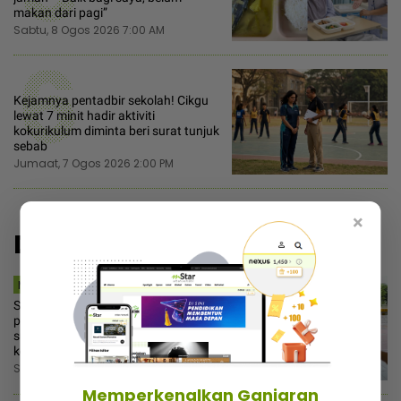
makan dari pagi”
Sabtu, 8 Ogos 2026 7:00 AM
6
Kejamnya pentadbir sekolah! Cikgu
lewat 7 minit hadir aktiviti
kokurikulum diminta beri surat tunjuk
sebab
Jumaat, 7 Ogos 2026 2:00 PM
×
Disyorkan
MSTAR | I-SUKE
Sampai pejabat baru sedar lupa
pakai tudung! Ramai nak tahu trik
suami hantar naik motor tapi tak
kedut
Sabtu, 8 Ogos 2026 9:30 AM
Memperkenalkan Ganjaran