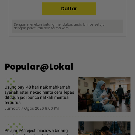
Dengan menekan butang mendaftar, anda kini bersetuju
dengan
peraturan dan terma
kami.
Popular@Lokal
1
Usung bayi 48 hari naik mahkamah
syariah, isteri nekad minta cerai lepas
dituduh jadi punca nafkah mentua
terputus
Jumaat, 7 Ogos 2026 8:00 PM
2
Pelajar 9A ‘reject’ biasiswa bidang