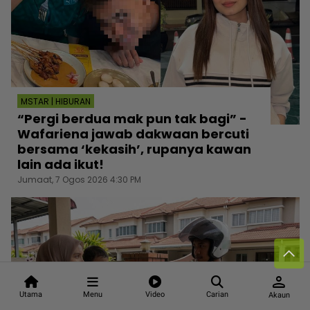
MSTAR | HIBURAN
“Pergi berdua mak pun tak bagi” -
Wafariena jawab dakwaan bercuti
bersama ‘kekasih’, rupanya kawan
lain ada ikut!
Jumaat, 7 Ogos 2026 4:30 PM
person
Utama
Menu
Video
Carian
Akaun